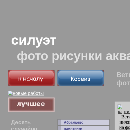
силуэт
фото рисунки акв
Вет
фот
Десять
Абрамцево
случайно
памятники