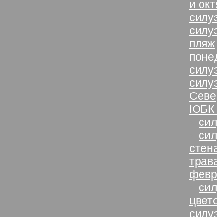
и ок
силу
силу
пляж
поне
силуэ
силуэ
Севе
ЮБК 
»
сил
»
сил
стен
трав
февр
»
сил
цвет
силу