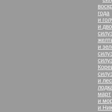
воск
года
и го
и дв
силу
желт
и зе
силу
силу
Коре
силу
и лес
лодк
март
и мо
и Ни