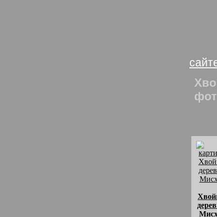
комм
Солн
Горы
сайт
Хво
фот
Хвой
дерев
Мисх