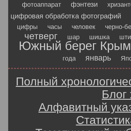
фэнтези
фотоаппарат
хризан
цифровая обработка фотографий
цифры
часы
человек
черно-б
четверг
шар
шишка
шти
Южный берег Крым
январь
года
Яп
Полный хронологичес
Блог
Алфавитный ука
Статистик