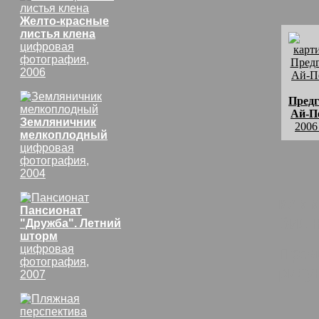
Желто-красные
листья клена
цифровая
фотография,
2006
Предг
Ай-П
Земляничник
2006
мелкоплодный
цифровая
фотография,
2004
комм
Пансионат
Вид 
"Дружба". Летний
шторм
цифровая
Пред
фотография,
рису
2007