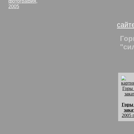
фотография,
обла
2005
Вете
сайт
Гор
"си
Горы
зака
2005 