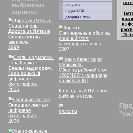
выбранных
рисунки
картинок
виды ЮБК
Вет
дворцы Ялты
инжи
на ф
рассв
Дорога из Ялты в
Оригинальные обои на
2006 
Севастополь
рабочий стол:
акварель,
календарь на июнь
1999
2007
комм
Ранн
Скалы над морем.
Обои на рабочий стол
силуэ
Гора Кошка. II
1280*1024: календарь
цифровая
на июль 2007
Ветк
фотография,
2006
Календарь 2012
,
обои
фото
рабочего стола
Пре
Опавшие листья
цифровая
плакаты
СССР
"си
фотография,
2006