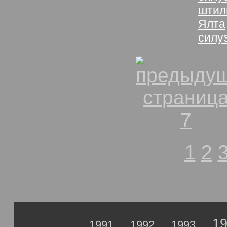
штил
Ялта
силу
Страница
1
2
Всего работ в 
1
1991
1992
1993