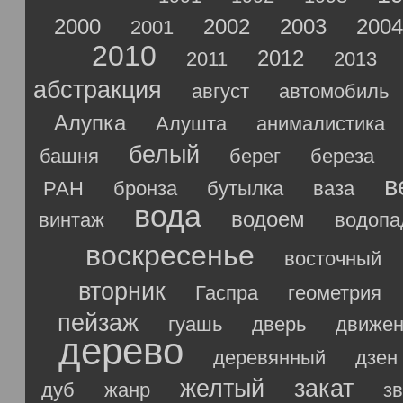
2000
2002
2003
2004
2001
2010
2012
2011
2013
абстракция
август
автомобиль
Алупка
Алушта
анималистика
белый
башня
берег
береза
в
РАН
бронза
бутылка
ваза
вода
водоем
винтаж
водопа
воскресенье
восточный
вторник
Гаспра
геометрия
пейзаж
гуашь
дверь
движен
дерево
деревянный
дзен
желтый
закат
дуб
жанр
з