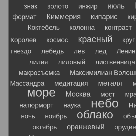
июль
знак
золото
инжир
Киммерия
кипарис
формат
ки
Коктебель
колонна
контраст
красный
Королев
космос
круг
гнездо
лебедь
лев
лед
Ленин
лилия
лиловый
лиственница
макросъемка
Максимилиан Волош
металл
Массандра
медитация
море
Москва
мост
мр
небо
натюрморт
наука
Ни
облако
ночь
ноябрь
объ
оранжевый
октябрь
орудие