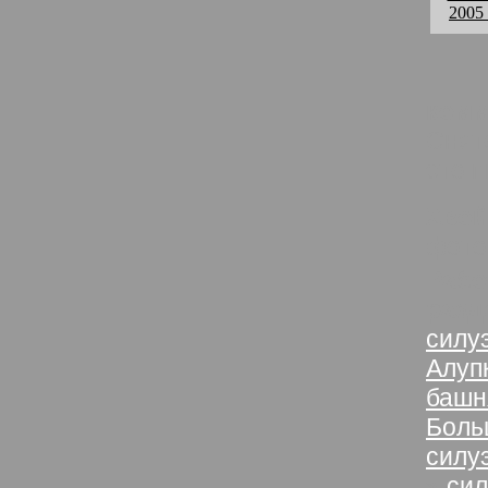
2005
комм
Снят
это 
Хвой
фото
Рабо
разд
силу
Алуп
башн
Боль
силу
»
сил