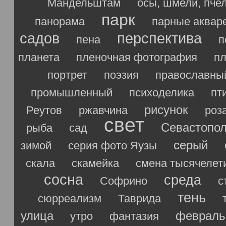
Мандельштам
осы, шмели, пче
парк
панорама
парные аквар
садов
перспектива
пена
п
планета
пленочная фотография
п
портрет
поэзия
православны
промышленный
психоделика
пт
рисунок
Реутов
ржавчина
роз
свет
Севастопо
рыба
сад
серый
зимой
серия фото Яузы
скала
скамейка
смена тысячелет
сосна
среда
Софрино
с
тень
сюрреализм
Таврида
улица
февраль
утро
фантазия