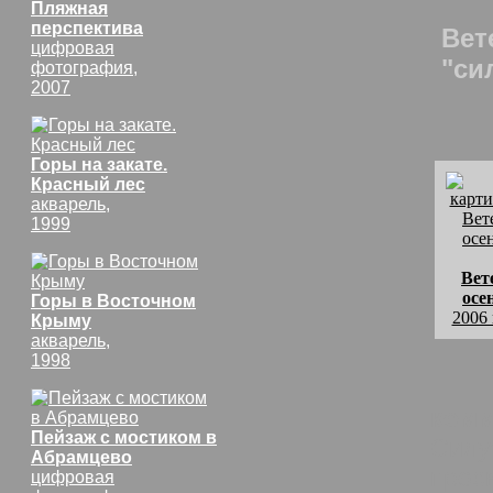
Пляжная
перспектива
Вет
цифровая
"си
фотография,
2007
Горы на закате.
Красный лес
акварель,
1999
Вет
осе
Горы в Восточном
2006 
Крыму
акварель,
1998
комм
Пейзаж с мостиком в
Силу
Абрамцево
прос
цифровая