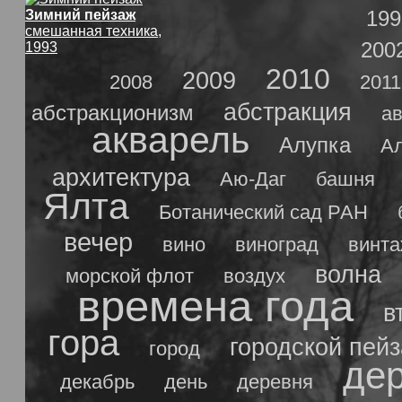
199
Зимний пейзаж
смешанная техника,
200
1993
2010
2009
2008
2011
абстракция
абстракционизм
ав
акварель
Алупка
А
архитектура
Аю-Даг
башня
Ялта
Ботанический сад РАН
вечер
вино
виноград
винт
волна
морской флот
воздух
времена года
в
гора
городской пей
город
де
декабрь
день
деревня