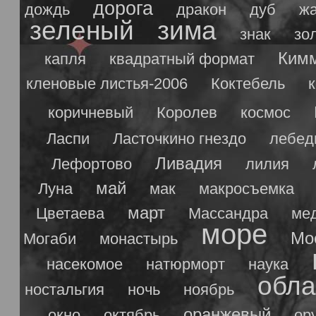
дорога
дождь
дракон
дуб
ж
зеленый
зима
знак
зо
Ким
капля
квадратный формат
кленовые листья-2006
Коктебель
коричневый
Королев
космос
Ласпи
Ласточкино гнездо
лебед
Ливадия
Лефортово
лилия
май
Луна
мак
макросъемка
март
Цветаева
Массандра
ме
море
Мо
Могаби
монастырь
насекомое
натюрморт
наука
обла
ностальгия
ночь
ноябрь
оранжевый
окно
октябрь
ор