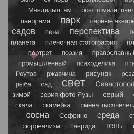
Мандельштам
осы, шмели, пче
парк
панорама
парные аквар
садов
перспектива
пена
п
планета
пленочная фотография
п
портрет
поэзия
православны
промышленный
психоделика
пт
рисунок
Реутов
ржавчина
роз
свет
Севастопо
рыба
сад
серый
зимой
серия фото Яузы
скала
скамейка
смена тысячелет
сосна
среда
Софрино
с
тень
сюрреализм
Таврида