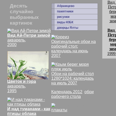
Десять
Абрамцево
случайно
памятники
выбранных
рисунки
картинок
виды ЮБК
дворцы Ялты
Вид 
Петр
Вид Ай-Петри зимой
бер
акварель,
Оригинальные обои на
мо
2000
рабочий стол:
зим
календарь на июнь
1999
2007
комм
Нари
Обои на рабочий стол
Коло
1280*1024: календарь
Цветок и гора
фото
на июль 2007
акварель,
1995
Календарь 2012
,
обои
Вид 
рабочего стола
похо
И над туманами - как
плакаты
СССР
птицы облака