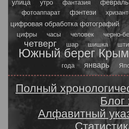
улица
февраль
утро
фантазия
фэнтези
фотоаппарат
хризан
цифровая обработка фотографий
цифры
часы
человек
черно-б
четверг
шар
шишка
шти
Южный берег Крым
январь
года
Яп
Полный хронологичес
Блог
Алфавитный ука
Статистик