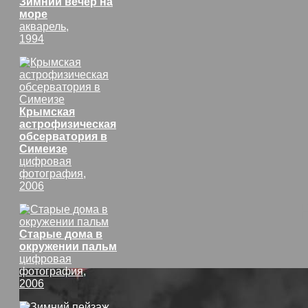
Зимний вечер на
море
акварель,
1994
Крымская
астрофизическая
обсерватория в
Симеизе
цифровая
фотография,
2006
Старые дома в
окружении пальм
цифровая
фотография,
2006