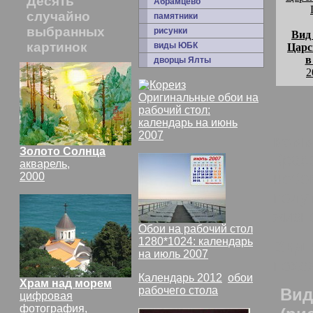
Десять
Абрамцево
случайно
памятники
выбранных
рисунки
Вид
картинок
виды ЮБК
Царс
в
дворцы Ялты
2
Оригинальные обои на
рабочий стол:
календарь на июнь
2007
комм
Золото Солнца
Крас
акварель,
небо
2000
полу
жизн
Обои на рабочий стол
1280*1024: календарь
Вид 
на июль 2007
похо
Календарь 2012
,
обои
Храм над морем
рабочего стола
Вид
цифровая
фотография,