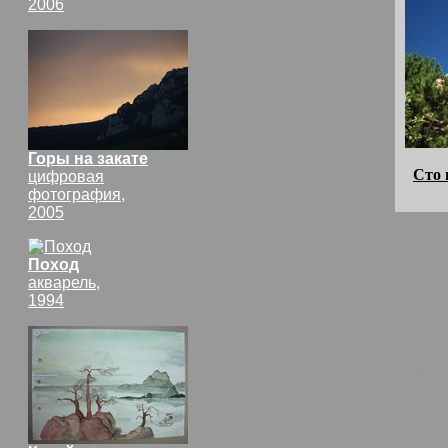
2006
Горы на закате
Сто 
цифровая
фотография,
2005
Поход
акварель,
1994
комм
На ф
отню
впис
Посе