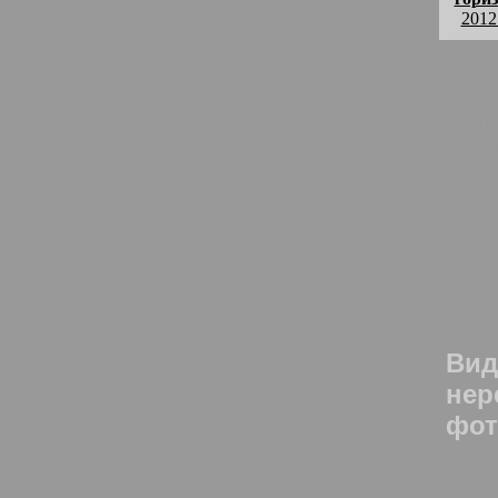
2012
комм
Гора
кото
Фото
ближ
Медв
и ри
Вид
нер
фот