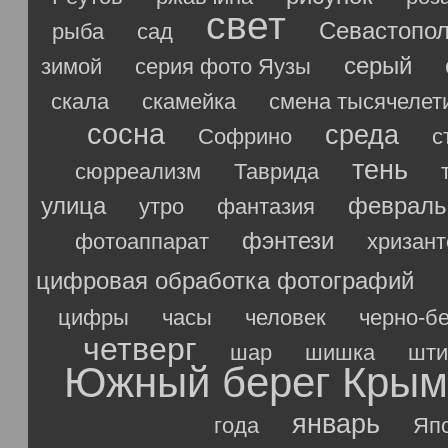
свет
Севастопо
рыба
сад
серый
зимой
серия фото Яузы
скала
скамейка
смена тысячелет
сосна
среда
Софрино
с
тень
сюрреализм
Таврида
улица
февраль
утро
фантазия
фэнтези
фотоаппарат
хризан
цифровая обработка фотографий
цифры
часы
человек
черно-б
четверг
шар
шишка
шти
Южный берег Крым
январь
года
Яп