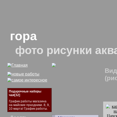
гора
фото рисунки акв
Вид
(ри
Подарочные наборы
чая[32]
График работы магазина
на майские праздники. 8, 9,
10 марта! График работы.