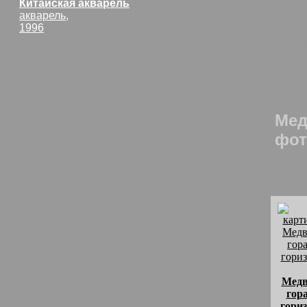
камня
Китайская акварель
акварель,
общи
1996
ой ка
Сто 
фото
Мед
фот
Медв
гора
гориз