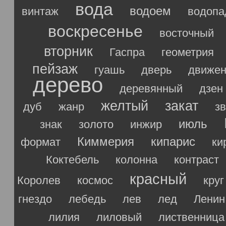
вода
водоем
винтаж
водопа
воскресенье
восточный
вторник
Гаспра
геометрия
пейзаж
гуашь
дверь
движен
дерево
деревянный
дзен
желтый
закат
дуб
жанр
з
июль
знак
золото
инжир
Киммерия
кипарис
формат
ки
Коктебель
колонна
контраст
красный
Королев
космос
круг
гнездо
лебедь
лев
лед
Ленин
лилия
лиловый
лиственница