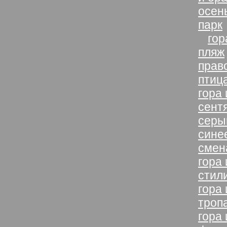
осен
парк
»
гор
пляж
прав
птиц
гора
сент
серы
сине
смен
гора 
стил
гора 
троп
гора