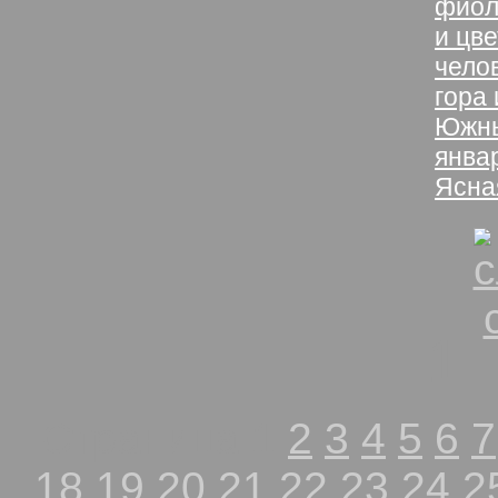
фиол
и цве
чело
гора
Южны
янва
Ясна
1
Страница 1
2
3
4
5
6
7
18
19
20
21
22
23
24
2