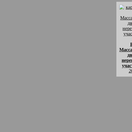
Масс
дв
нере
учас
2
комм
Если
прев
Масс
на ск