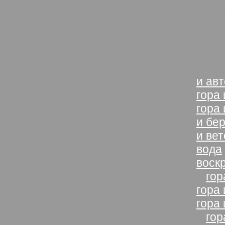
Вид 
нере
фото
Рабо
разд
и ав
гора 
гора
и бер
и ве
вода
воск
»
гор
гора
гора
»
гор