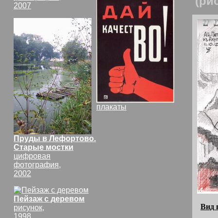
(ри
2007
плакаты
СССР
Пруды в Лефортово.
Старые мостки
цифровая
фотография,
2002
Пейзаж с деревом
Вид 
рисунок,
1998