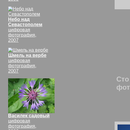
комм
Небо над
Вид 
Севастополем
Соко
цифровая
фотография,
2007
Вид 
похо
Шмель на вербе
цифровая
фотография,
2007
Сто
фот
Василек садовый
цифровая
фотография,