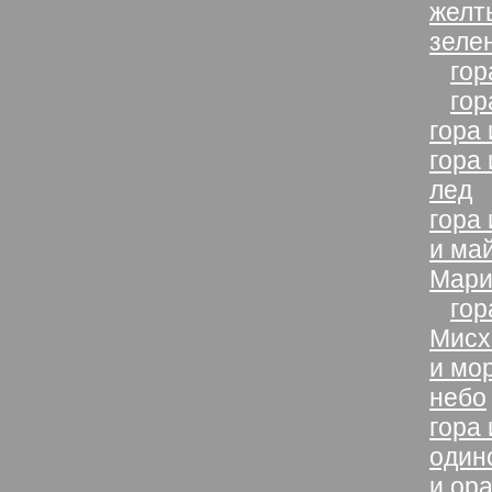
желт
зеле
»
гор
»
гор
гора
гора
лед
гора
и ма
Мари
»
гор
Мисх
и мо
небо
гора 
один
и ор