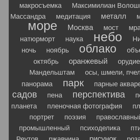
макросъемка
Максимилиан Волош
металл
Массандра
медитация
море
Москва
мост
мр
небо
натюрморт
наука
Ни
облако
ночь
ноябрь
объ
оранжевый
октябрь
орудие
Мандельштам
осы, шмели, пче
парк
панорама
парные аквар
садов
перспектива
пена
п
планета
пленочная фотография
п
портрет
поэзия
православны
промышленный
психоделика
пт
рисунок
Реутов
ржавчина
роз