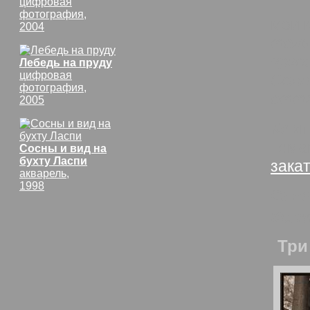
цифровая
фотография,
мои 
2004
толь
ярко
Лебедь на пруду
цифровая
Солн
фотография,
отта
2005
Комп
тем
Сосны и вид на
бухту Ласпи
зака
акварель,
1998
Слез
Конт
Три