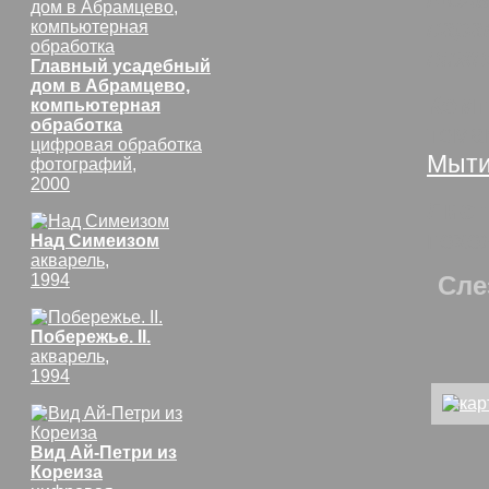
пара
нижн
Главный усадебный
дом в Абрамцево,
Комп
компьютерная
обработка
тем
цифровая обработка
Мыт
фотографий,
2000
Лист
похо
Над Симеизом
акварель,
1994
Сле
Побережье. II.
акварель,
1994
Вид Ай-Петри из
Кореиза