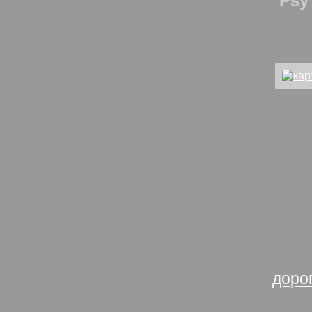
Psy
мои 
возл
тако
гамм
Комп
тем
доро
Psy
: