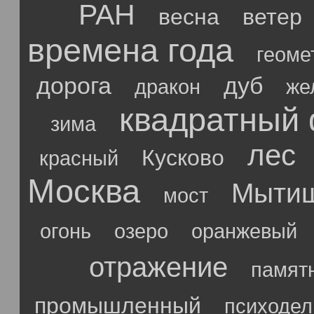
РАН
весна
ветер
времена года
геоме
дорога
дуб
дракон
же
квадратный
зима
лес
Кусково
красный
Москва
Мыти
мост
огонь
озеро
оранжевый
отражение
памят
промышленный
психодел