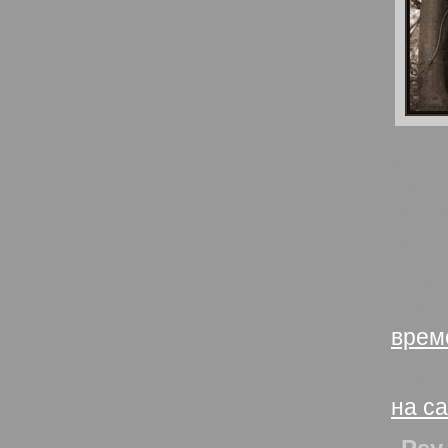
мои 
Фото
выст
отте
Комп
тем
врем
Три 
на с