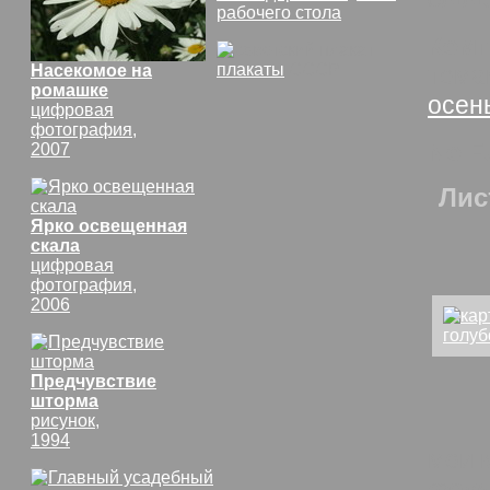
рабочего стола
Комп
плакаты
СССР
Насекомое на
тем
ромашке
осен
цифровая
фотография,
No F
2007
Лис
Ярко освещенная
скала
цифровая
фотография,
2006
Предчувствие
шторма
рисунок,
1994
мои 
толь