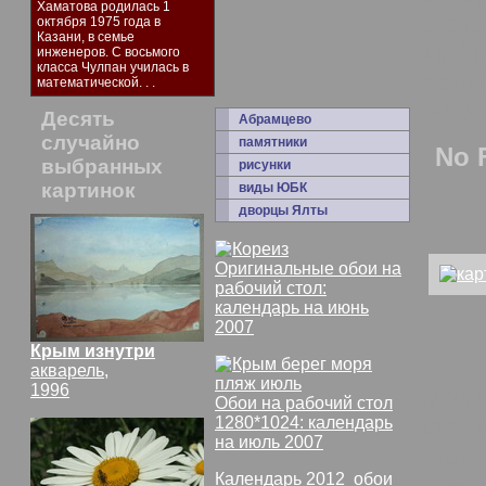
Хаматова родилась 1
фото
октября 1975 года в
Казани, в семье
цифр
инженеров. С восьмого
класса Чулпан училась в
больн
математической. . .
за о
Десять
Абрамцево
случайно
памятники
No 
выбранных
рисунки
картинок
виды ЮБК
дворцы Ялты
Оригинальные обои на
рабочий стол:
календарь на июнь
2007
Крым изнутри
акварель,
1996
мои 
Обои на рабочий стол
очен
1280*1024: календарь
на июль 2007
дала
Календарь 2012
,
обои
отте