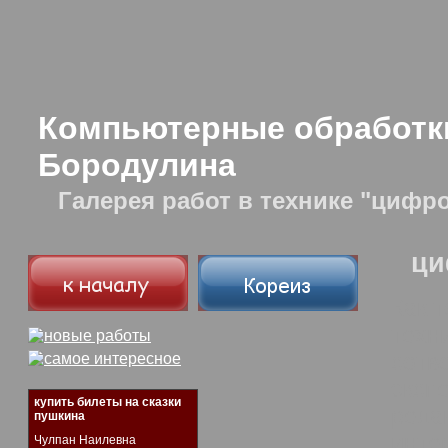
Компьютерные обработк
Бородулина
Галерея работ в технике "цифр
ци
Как 
техн
сотв
эксп
купить билеты на сказки
реда
пушкина
инте
Чулпан Наилевна