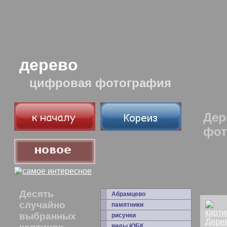
дерево
цифровая фотография
Дер
фот
Десять
Абрамцево
случайно
памятники
выбранных
рисунки
виды ЮБК