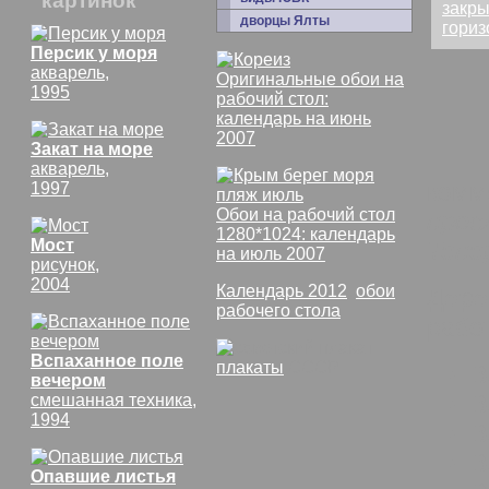
картинок
дворцы Ялты
Персик у моря
акварель,
Оригинальные обои на
1995
рабочий стол:
календарь на июнь
2007
Закат на море
акварель,
комм
1997
Обои на рабочий стол
просл
1280*1024: календарь
Мост
Тепер
на июль 2007
рисунок,
2004
Календарь 2012
,
обои
Дере
рабочего стола
раб
Вспаханное поле
плакаты
СССР
В
вечером
В
смешанная техника,
1994
В
В
Опавшие листья