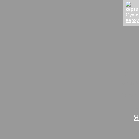
комм
разн
Суха
В
Я
В
В