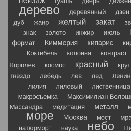
пейзаж
гуашь
дверь
движен
дерево
деревянный
дзен
желтый
закат
дуб
жанр
з
июль
знак
золото
инжир
Киммерия
кипарис
формат
ки
Коктебель
колонна
контраст
красный
Королев
космос
круг
гнездо
лебедь
лев
лед
Ленин
лилия
лиловый
лиственница
макросъемка
Максимилиан Волош
металл
Массандра
медитация
море
Москва
мост
мр
небо
натюрморт
наука
Ни