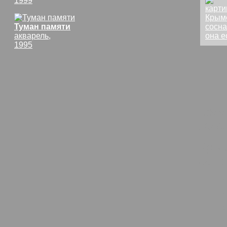
1999
Туман памяти
акварель,
1995
комм
скло
Крым
раб
В
В
В
В