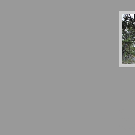
комм
лес,
Межд