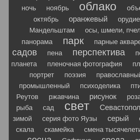
облако
ночь
ноябрь
объ
оранжевый
октябрь
орудие
Мандельштам
осы, шмели, пче
парк
панорама
парные аквар
садов
перспектива
пена
п
планета
пленочная фотография
п
портрет
поэзия
православны
промышленный
психоделика
пт
рисунок
Реутов
ржавчина
роз
свет
Севастопо
рыба
сад
серый
зимой
серия фото Яузы
скала
скамейка
смена тысячелет
сосна