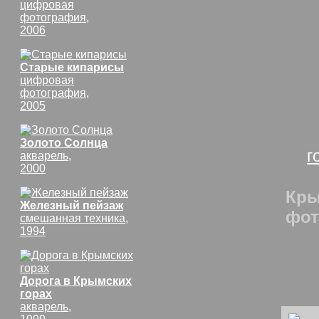
В
цифровая
фотография,
В
2006
В
В
Старые кипарисы
В
цифровая
фотография,
В
2005
В
В
Золото Солнца
г
акварель,
2000
Кры
Железный пейзаж
фот
смешанная техника,
1994
Дорога в Крымских
горах
акварель,