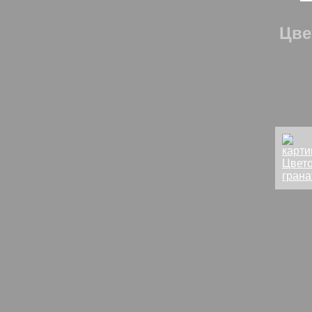
Цве
комм
спок