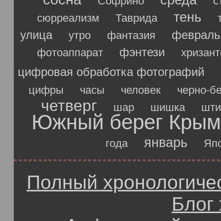
среда
Софрино
с
тень
сюрреализм
Таврида
улица
февраль
утро
фантазия
фэнтези
фотоаппарат
хризан
цифровая обработка фотографий
цифры
часы
человек
черно-б
четверг
шар
шишка
шти
Южный берег Крым
январь
года
Яп
Полный хронологичес
Блог