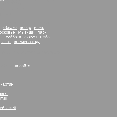
 D60
,
10Mp
год, Мытищи
дневник
ог картин и фото по темам:
й
облако
вечер
июль
осковье
Мытищи
парк
ия
суббота
силуэт
небо
закат
времена года
его самых красочных вариаций.
 работы
на сайте
картин
овья
ытищ
пейзажей