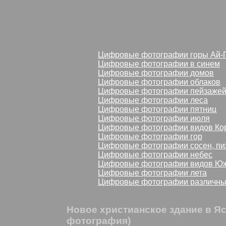
землей и камнями (да там у нас одни камн
очертания привычных пейзажей изменить 
абрис горы.
Сто первый вид горы Ай-Петри
: найти 
Все
Цифровые фотографии горы Ай-
Все
Цифровые фотографии в синем
Все
Цифровые фотографии домов
Все
Цифровые фотографии облаков
Все
Цифровые фотографии пейзаже
Все
Цифровые фотографии леса
Все
Цифровые фотографии пятниц
Все
Цифровые фотографии июля
Все
Цифровые фотографии видов Ко
Все
Цифровые фотографии гор
Все
Цифровые фотографии сосен, пих
Все
Цифровые фотографии небес
Все
Цифровые фотографии видов Юж
Все
Цифровые фотографии лета
Все
Цифровые фотографии различны
Новое христианское здание в Я
фотография)