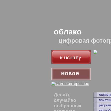
облако
цифровая фотог
Десять
Абрамц
случайно
памятни
выбранных
рисунки
виды Ю