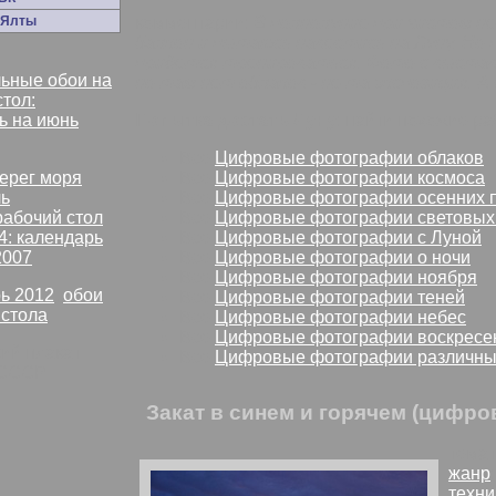
 Ялты
комментарии:
В полнолуние при чистом не
балкон и пытаюсь навестись на Луну. Но 
придется тренироваться. Фото с выстав
ьные обои на
но там нет облаков - не та экспозиция. А
стол:
ь на июнь
Попытка достать Луну
: найти похожие р
Все
Цифровые фотографии облаков
Все
Цифровые фотографии космоса
Все
Цифровые фотографии осенних 
рабочий стол
Все
Цифровые фотографии световых
4: календарь
Все
Цифровые фотографии с Луной
2007
Все
Цифровые фотографии о ночи
Все
Цифровые фотографии ноября
ь 2012
,
обои
Все
Цифровые фотографии теней
 стола
Все
Цифровые фотографии небес
Все
Цифровые фотографии воскресе
Все
Цифровые фотографии различны
СССР
Закат в синем и горячем (цифр
темат
жанр
техни