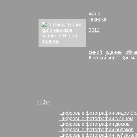
тематика: «
среда
»
жанр
:
архитектура
техника
:
цифровая 
Nikon D60
,
10Mp
2012
год, Гаспра
Крымский альбом
каталог картин и фо
синий
здание
обла
Южный берег Крыма
комментарии:
Никто здесь не ходит, кром
откуда на самом деле начинается Царска
здание некой христианской организации, 
гостиница. До моря, однако, далековато, 
Новое христианское здание в Ясной пол
сайте
Все
Цифровые фотографии видов Бо
Все
Цифровые фотографии в синем
Все
Цифровые фотографии домов
Все
Цифровые фотографии облаков
Все
Цифровые фотографии пейзаже