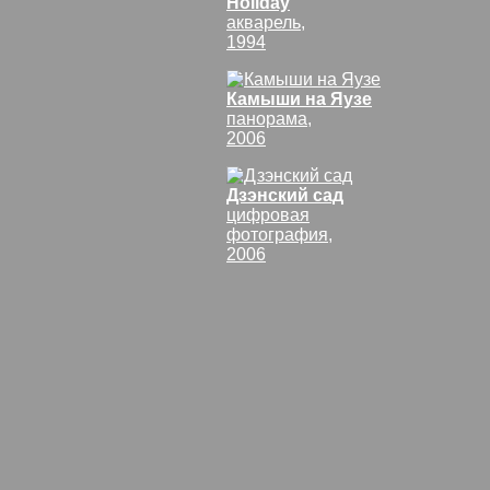
Holiday
акварель,
1994
Камыши на Яузе
панорама,
2006
Дзэнский сад
цифровая
фотография,
2006