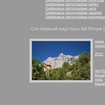
Все
Цифровые фотографии силуэтов
Все
Цифровые фотографии небес
Все
Цифровые фотографии лета
Все
Цифровые фотографии закатов
Все
Цифровые фотографии различны
Сто первый вид горы Ай-Петри
темат
жанр
техни
Nikon
2012
Крым
катал
Ай-П
Крым
гора
Крым
комментарии:
На фото случайно затесалс
бедна эта сакля. Красная крыша отлично
жаркой середины лета. Поселок строится