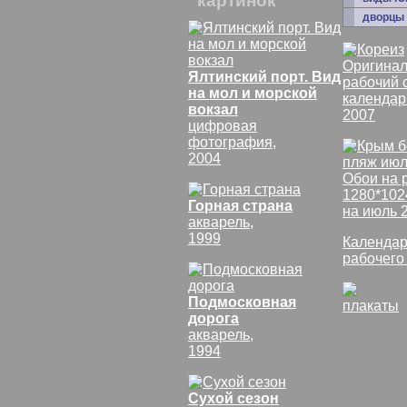
картинок
дворцы
Оригинал
Ялтинский порт. Вид
рабочий 
на мол и морской
календар
вокзал
2007
цифровая
фотография,
2004
Обои на 
1280*102
Горная страна
на июль 
акварель,
1999
Календар
рабочего
Подмосковная
плакаты
дорога
акварель,
1994
Сухой сезон