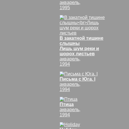
акварель,
1995
В закатной тишине
слышны
Лишь шум реки и
шорох листьев
акварель,
1994
Письма с Юга. I
акварель,
1994
Птица
акварель,
1994