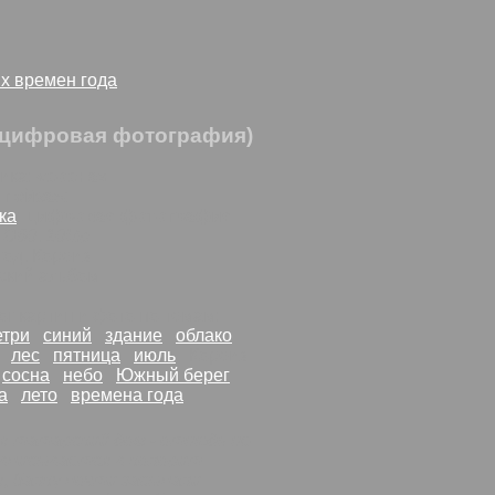
х времен года
 (цифровая фотография)
ика: «
сосна
»
:
пейзаж
ка
:
цифровая фотография
 D60
,
10Mp
год, Кореиз
ский альбом
ог картин и фото по темам:
етри
синий
здание
облако
лес
пятница
июль
Кореиз
сосна
небо
Южный берег
а
лето
времена года
я татарский дом - отнюдь не
 вписывается в колорит
, балку почти засыпали