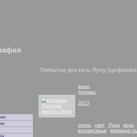
рафия
Попытка достать Луну (цифрова
тематика: «
тень
»
жанр
:
пейзаж
техника
:
цифровая фот
Nikon D60
,
10Mp
2013
год, Мытищи
Фотодневник
ево
каталог картин и фото п
ки
осень
свет
Луна
ночь
воскресенье
времена го
БК