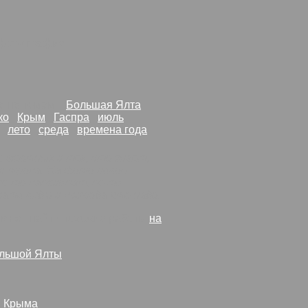
фотография
то по темам:
Большая Ялта
ко
Крым
Гаспра
июль
лето
среда
времена года
е местных и тех, кто знает,
я тропа. На фото новое
не то пансионат, не то
зато виды и природа что надо.
яне.
: найти похожие работы
на
льшой Ялты
й Крыма