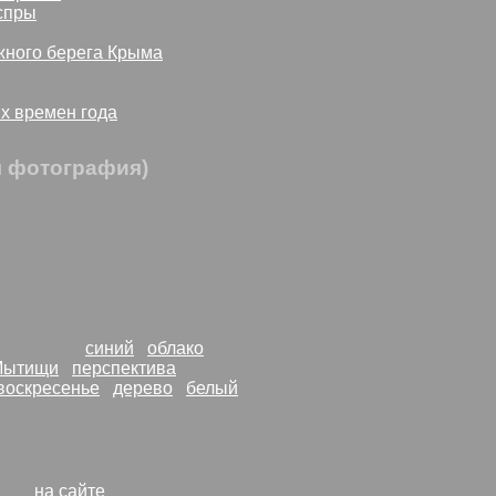
спры
ного берега Крыма
х времен года
я фотография)
аж
тография
 по темам:
синий
облако
Мытищи
перспектива
воскресенье
дерево
белый
- очень музыкальный вид.
боты
на сайте