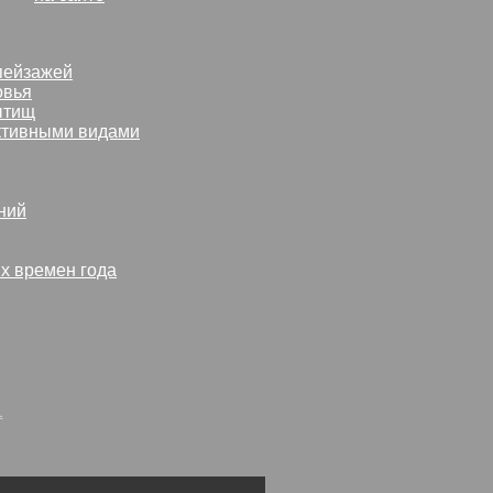
пейзажей
овья
ытищ
ктивными видами
ний
х времен года
1