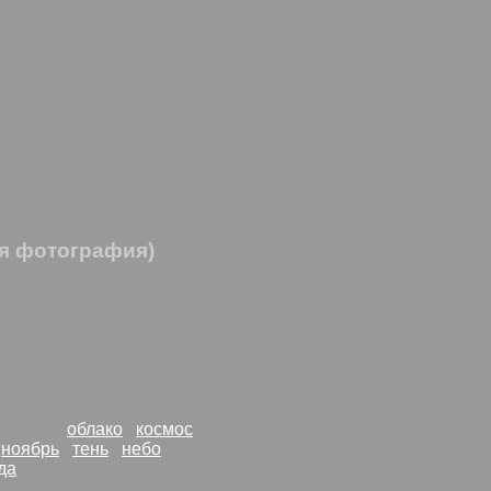
я фотография)
ография
о темам:
облако
космос
ноябрь
тень
небо
да