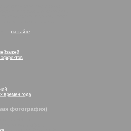
бе я частенько выбегаю на
похоже, что еще с десяток раз
ленным как надо светом есть,
 с этого можно рисовать.
аботы
на сайте
пейзажей
 эффектов
ний
х времен года
овая фотография)
ика: «
суббота
»
:
городской пейзаж
ка
:
цифровая фотография