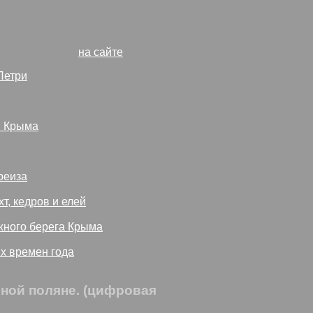
и в земле-то), но общие
ой как сложно. Тем более
похожие работы
на сайте
Петри
й Крыма
реиза
т, кедров и елей
ного берега Крыма
х времен года
сной поляне. (цифровая