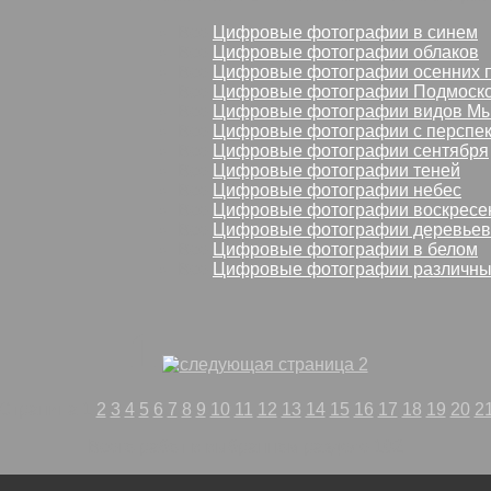
Все
Цифровые фотографии в синем
Все
Цифровые фотографии облаков
Все
Цифровые фотографии осенних 
Все
Цифровые фотографии Подмоск
Все
Цифровые фотографии видов М
Все
Цифровые фотографии с перспе
Все
Цифровые фотографии сентября
Все
Цифровые фотографии теней
Все
Цифровые фотографии небес
Все
Цифровые фотографии воскресе
Все
Цифровые фотографии деревьев
Все
Цифровые фотографии в белом
Все
Цифровые фотографии различны
1
Страница 1
2
3
4
5
6
7
8
9
10
11
12
13
14
15
16
17
18
19
20
2
Всего работ в выбранном разделе 102