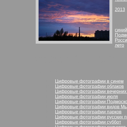
Nikon
2013
Фото
катал
сини
Подм
Росс
лето
комментарии:
Городской закат в одной из 
Вот она, трещина между мирами.
Закат в синем и горячем
: найти похожие
Все
Цифровые фотографии в синем
Все
Цифровые фотографии облаков
Все
Цифровые фотографии вечерних 
Все
Цифровые фотографии июля
Все
Цифровые фотографии Подмоск
Все
Цифровые фотографии видов М
Все
Цифровые фотографии парков
Все
Цифровые фотографии русских 
Все
Цифровые фотографии суббот