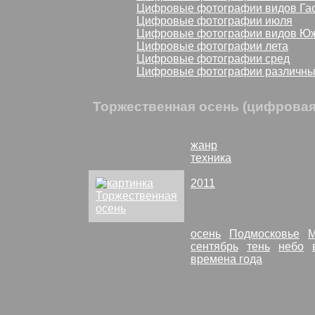
Все
Цифровые фотографии видов Га
Все
Цифровые фотографии июля
Все
Цифровые фотографии видов Юж
Все
Цифровые фотографии лета
Все
Цифровые фотографии сред
Все
Цифровые фотографии различны
Торжественная осень (цифрова
тематика: «
тень
»
жанр
:
городской пейз
техника
:
цифровая фо
Motorola ZN5
,
5Mp
2011
год, Мытищи
Прогулки с телефоном
каталог картин и фото
осень
Подмосковье
сентябрь
тень
небо
времена года
комментарии:
Это городской парк осенью 
Торжественная осень
: найти похожие ра