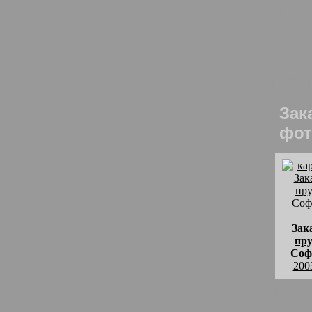
Шика
зато 
Фуга
рису
Зак
фот
Зак
пру
Соф
200
комм
Карт