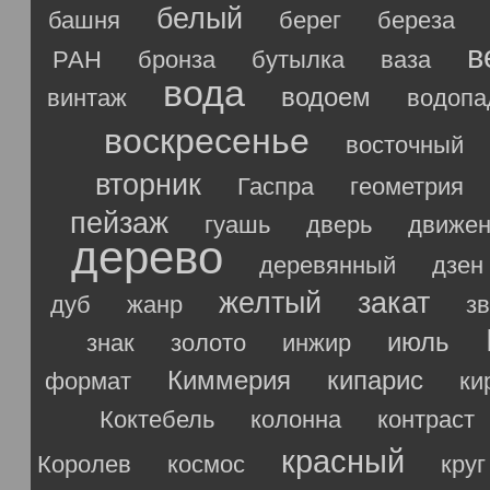
белый
башня
берег
береза
в
РАН
бронза
бутылка
ваза
вода
водоем
винтаж
водопа
воскресенье
восточный
вторник
Гаспра
геометрия
пейзаж
гуашь
дверь
движен
дерево
деревянный
дзен
желтый
закат
дуб
жанр
з
июль
знак
золото
инжир
Киммерия
кипарис
формат
ки
Коктебель
колонна
контраст
красный
Королев
космос
круг