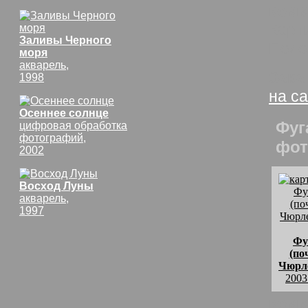
комм
Карт
Заливы Черного
Поло
моря
акварель,
Зака
1998
на с
Осеннее солнце
Фуг
цифровая обработка
фотографий,
фот
2002
Восход Луны
акварель,
1997
Фу
(по
Чюрл
2003
комм