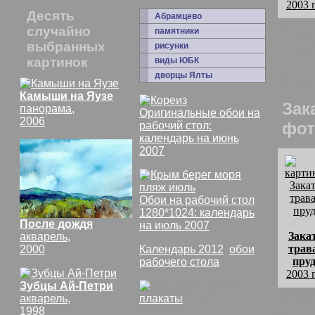
2003 
Десять
Абрамцево
комм
случайно
памятники
выбранных
Отра
рисунки
картинок
виды ЮБК
дворцы Ялты
Зака
Камыши на Яузе
Зак
панорама,
Оригинальные обои на
2006
фот
рабочий стол:
календарь на июнь
2007
Обои на рабочий стол
1280*1024: календарь
После дождя
на июль 2007
Зака
акварель,
трав
2000
Календарь 2012
,
обои
пру
рабочего стола
2003 
Зубцы Ай-Петри
комм
акварель,
плакаты
СССР
1998