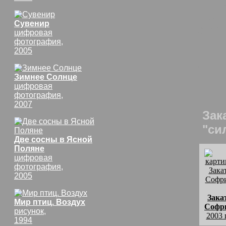
Снят
може
Сувенир
опуб
цифровая
фотография,
Зака
2005
рису
Зимнее Солнце
цифровая
фотография,
2007
Зак
"си
Две сосны в Ясной
Поляне
цифровая
фотография,
2005
Зака
Мир птиц. Воздух
Софр
рисунок,
2003 
1994