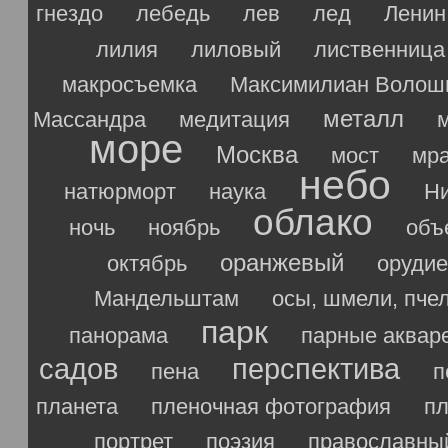
гнездо
лебедь
лев
лед
Ленин
лилия
лиловый
лиственница
макросъемка
Максимилиан Волош
металл
Массандра
медитация
море
Москва
мост
мр
небо
натюрморт
наука
Ни
облако
ночь
ноябрь
объ
оранжевый
октябрь
орудие
Мандельштам
осы, шмели, пче
парк
панорама
парные аквар
садов
перспектива
пена
п
планета
пленочная фотография
п
портрет
поэзия
православны