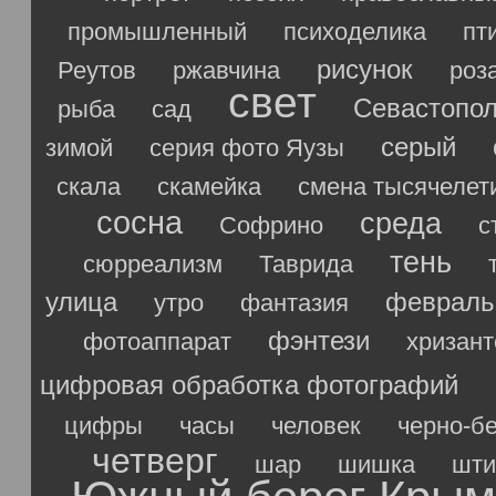
промышленный
психоделика
пт
рисунок
Реутов
ржавчина
роз
свет
Севастопо
рыба
сад
серый
зимой
серия фото Яузы
скала
скамейка
смена тысячелет
сосна
среда
Софрино
с
тень
сюрреализм
Таврида
улица
февраль
утро
фантазия
фэнтези
фотоаппарат
хризан
цифровая обработка фотографий
цифры
часы
человек
черно-б
четверг
шар
шишка
шти