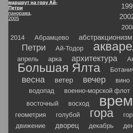
маршрут на гору Ай-
199
Петри
панорама,
200
2005
200
абстракционизм
2014
Абрамцево
акваре
Петри
Ай-Тодор
архитектура
апрель
арка
А
Большая Ялта
Ботани
весна
вечер
ветер
вино
водопад
военно-морской флот
врем
восточный
восход
гора
геометрия
голубой
го
дворец
движение
декабрь
де