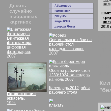
Десять
Абрамцево
случайно
памятники
Фонт
выбранных
рисунки
сре
картинок
виды ЮБК
лил
2010 
дворцы Ялты
комм
Винтажная
Оригинальные обои на
А во
фотокамера
рабочий стол:
цифровая
парк
календарь на июнь
фотография,
2007
еще и
2007
Фонт
Обои на рабочий стол
рису
1280*1024: календарь
на июль 2007
Кил
Календарь 2012
,
обои
"бе
рабочего стола
Просветление
акварель,
1994
плакаты
СССР