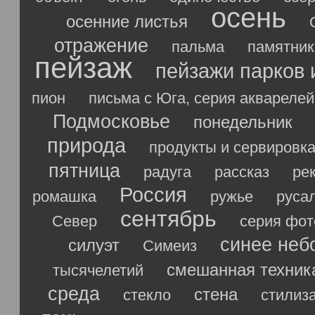
осень
осенние листья
отражение
пальма
памятник
пейзаж
пейзажи парков 
пион
письма с Юга, серия акварелей
Подмосковье
понедельник
природа
продукты и сервировк
пятница
радуга
рассказ
ре
Россия
ромашка
ружье
руса
сентябрь
Север
серия фо
синее неб
силуэт
Симеиз
смешанная техник
тысячелетий
среда
стена
стекло
стилиз