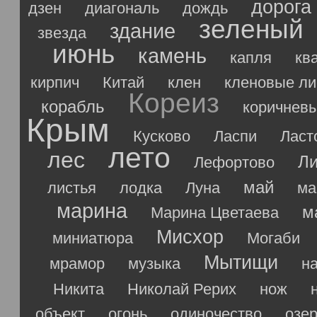
дорога
дзен
диагональ
дождь
зеленый
здание
звезда
июнь
камень
капля
кв
кирпич
Китай
клен
кленовые ли
Кореиз
корабль
коричнев
Крым
Кусково
Ласпи
Ласт
лето
лес
Ли
Лефортово
май
листья
лодка
Луна
ма
марина
м
Марина Цветаева
Мисхор
миниатюра
Могаби
Мытищи
мрамор
музыка
н
Никита
Николай Рерих
нож
объект
огонь
одиночество
озе