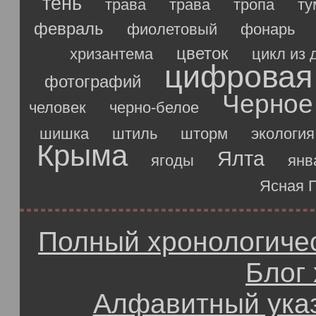
тень
трава
трава
тропа
ту
февраль
фиолетовый
фонарь
цветок
хризантема
цикл из 
цифровая
фотографий
Черное
человек
черно-белое
шишка
штиль
шторм
экология
Крыма
Ялта
ягоды
янв
Ясная 
Полный хронологичес
Блог
Алфавитный ука