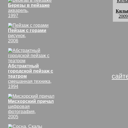
Березы в пейзаже
акварель,
Киль
1997
2009
Пейзаж с горами
комм
рисунок,
Кате
2006
- мы
взгля
Абстрактный
Киль
городской пейзаж с
сайт
театром
смешанная техника,
1994
Мисхорский причал
цифровая
фотография,
2005