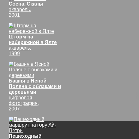
Сосна. Скалы
акварель,
2001
Шторм на
набережной в Ялте
акварель,
1999
Башня в Ясной
Поляне с облаками и
деревьями
цифровая
фотография,
2007
Пешеходный