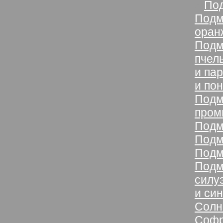
»
Под
Подм
оран
Подм
пчел
и пар
и по
Подм
пром
Подм
Подм
Подм
Подм
силу
и си
Солн
Соф