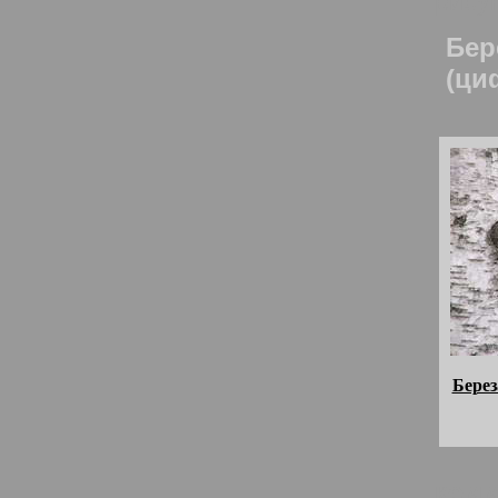
рису
Бер
(ци
Берез
комм