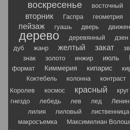
воскресенье
восточный
вторник
Гаспра
геометрия
пейзаж
гуашь
дверь
движен
дерево
деревянный
дзен
желтый
закат
дуб
жанр
з
июль
знак
золото
инжир
Киммерия
кипарис
формат
ки
Коктебель
колонна
контраст
красный
Королев
космос
круг
гнездо
лебедь
лев
лед
Ленин
лилия
лиловый
лиственница
макросъемка
Максимилиан Волош