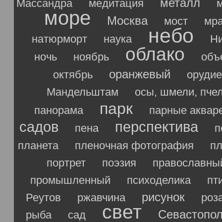
металл
Массандра
медитация
море
Москва
мост
мр
небо
натюрморт
наука
Ни
облако
ночь
ноябрь
объ
оранжевый
октябрь
орудие
Мандельштам
осы, шмели, пче
парк
панорама
парные аквар
садов
перспектива
пена
п
планета
пленочная фотография
п
портрет
поэзия
православны
промышленный
психоделика
пт
рисунок
Реутов
ржавчина
роз
свет
Севастопо
рыба
сад