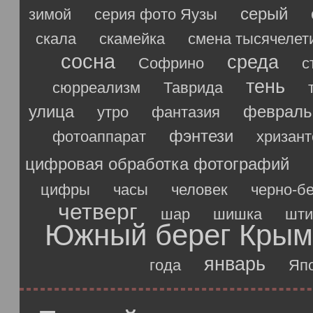
серый
зимой
серия фото Яузы
скала
скамейка
смена тысячелет
сосна
среда
Софрино
с
тень
сюрреализм
Таврида
улица
февраль
утро
фантазия
фэнтези
фотоаппарат
хризан
цифровая обработка фотографий
цифры
часы
человек
черно-б
четверг
шар
шишка
шти
Южный берег Крым
январь
года
Яп