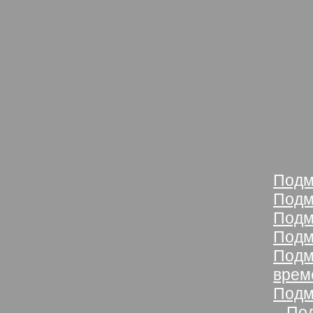
Конц
диза
Особ
крас
Бере
похо
Рабо
разд
Подм
Подм
Подм
Подм
Подм
врем
Подм
»
Под