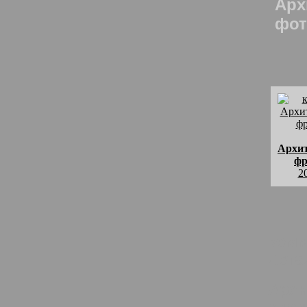
Арх
фот
Архи
фр
2
комм
Дета
Архи