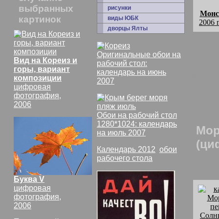
выбранных
рисунки
Монс
картинок
виды ЮБК
2006 
дворцы Ялты
Оригинальные обои на
Вид на Кореиз и
рабочий стол:
горы, вариант
календарь на июнь
комм
композиции
2007
цифровая
Экск
фотография,
2006
Монс
Обои на рабочий стол
1280*1024: календарь
Мор
на июль 2007
(ци
Календарь 2012
,
обои
рабочего стола
Буква V
цифровая
фотография,
2006