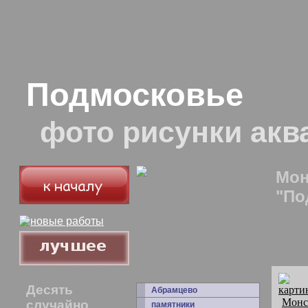
Подмосковье
фото рисунки акв
Мон
"По
Десять
Абрамцево
случайно
памятники