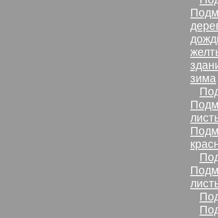
Подм
дере
дожд
желт
здан
зима
»
Под
Подм
лист
Подм
крас
»
Под
Подм
лист
»
Под
»
Под