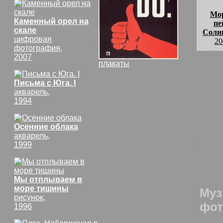
Мо
Каменный орел на
пе
скале
Солнц
цифровая
20
фотография,
2007
плакаты
СССР
комм
Письма с Юга. I
акварель,
Вид 
1994
Цель
Осенние облака
Моро
акварель,
похо
1999
Мы отплываем в
море тишины
Муз
рисунок,
фот
1996