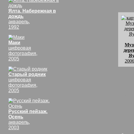
Ялта. Набережная в
дождь
акварель,
1992
Маки
Муз
цифровая
дере
фотография,
Яу
2005
2006
Старый родник
цифровая
комм
фотография,
2005
Моро
Цель
Русский пейзаж.
Музы
Осень
рису
акварель,
2003