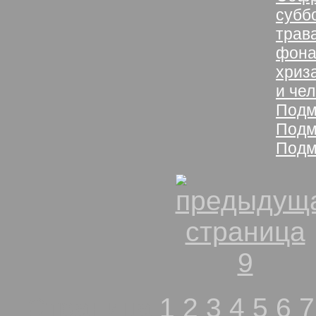
субб
трав
фона
хриз
и че
Подм
Подм
Подм
Страница
1
2
3
4
5
6
7