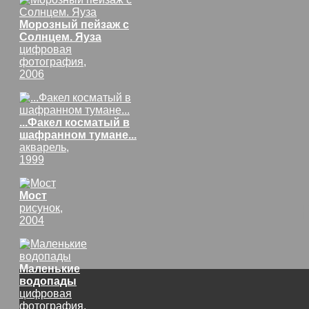
Морозный пейзаж с
Солнцем. Яуза
цифровая
фотография,
2006
...Факел косматый в
шафранном тумане...
акварель,
1999
Мост
рисунок,
2004
Маленькие
водопады
цифровая
фотография,