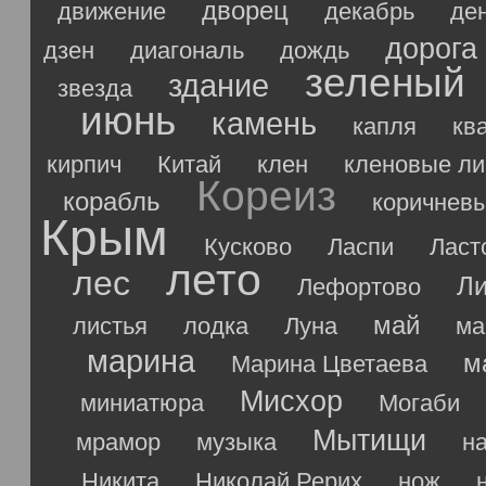
дворец
движение
декабрь
де
дорога
дзен
диагональ
дождь
зеленый
здание
звезда
июнь
камень
капля
кв
кирпич
Китай
клен
кленовые ли
Кореиз
корабль
коричнев
Крым
Кусково
Ласпи
Ласт
лето
лес
Ли
Лефортово
май
листья
лодка
Луна
ма
марина
м
Марина Цветаева
Мисхор
миниатюра
Могаби
Мытищи
мрамор
музыка
н
Никита
Николай Рерих
нож