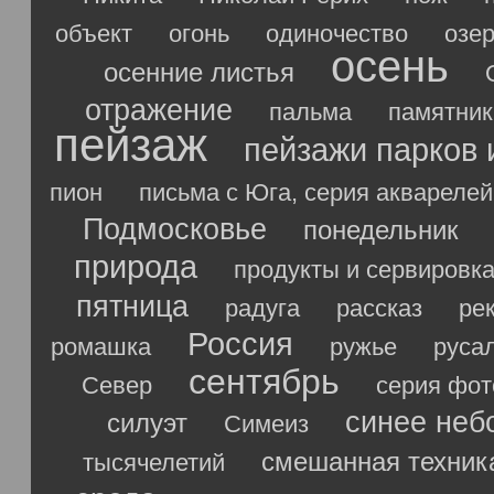
объект
огонь
одиночество
озе
осень
осенние листья
отражение
пальма
памятник
пейзаж
пейзажи парков 
пион
письма с Юга, серия акварелей
Подмосковье
понедельник
природа
продукты и сервировк
пятница
радуга
рассказ
ре
Россия
ромашка
ружье
руса
сентябрь
Север
серия фо
синее неб
силуэт
Симеиз
смешанная техник
тысячелетий