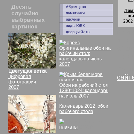
Десять
Абрамцево
Лам
случайно
памятники
ша
выбранных
рисунки
2002
картинок
виды ЮБК
комм
дворцы Ялты
Конц
абаж
Оригинальные обои на
рабочий стол:
зате
календарь на июнь
2007
Ламп
Цветущая ветка
сайт
цифровая
фотография,
Обои на рабочий стол
2007
1280*1024: календарь
на июль 2007
Календарь 2012
,
обои
рабочего стола
плакаты
СССР