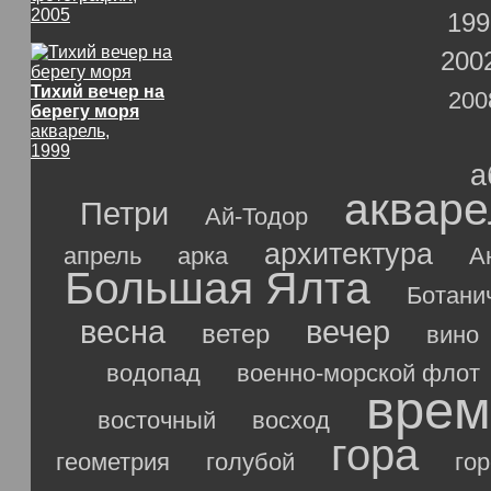
2005
199
200
Тихий вечер на
200
берегу моря
акварель,
1999
а
акваре
Петри
Ай-Тодор
архитектура
апрель
арка
А
Большая Ялта
Ботани
весна
вечер
ветер
вино
водопад
военно-морской флот
врем
восточный
восход
гора
геометрия
голубой
го