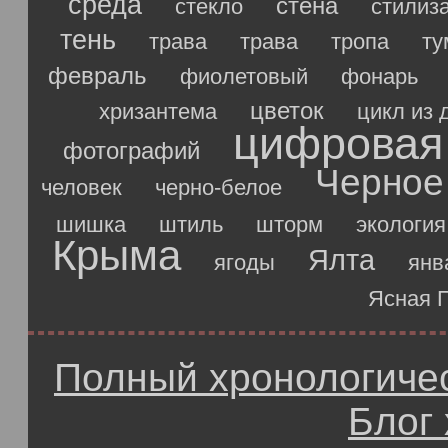
среда
стена
стекло
стилиз
тень
трава
трава
тропа
ту
февраль
фиолетовый
фонарь
цветок
хризантема
цикл из 
цифровая
фотографий
Черное
человек
черно-белое
шишка
штиль
шторм
экология
Крыма
Ялта
ягоды
янв
Ясная 
Полный хронологичес
Блог