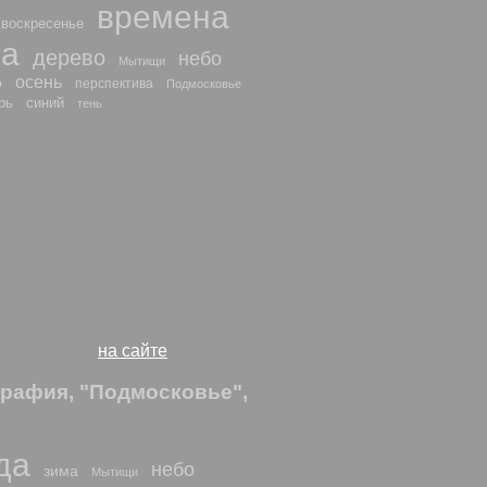
времена
воскресенье
да
дерево
небо
Мытищи
осень
о
перспектива
Подмосковье
рь
синий
тень
льный вид.
то и рисунки
на сайте
графия, "Подмосковье",
да
небо
зима
Мытищи