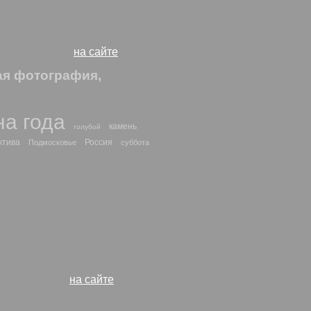
афии с телефона. На самом
рашена в коричневый цвет,
д снегом - зеленая.
фото и рисунки
на сайте
ая фотография,
а года
камень
голубой
ктива
Россия
Подмосковье
суббота
идно сосульку. Беседки любили
 мы видим - эрзац того и
ото и рисунки
на сайте