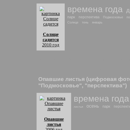
времена года
д
парк
перспектива
Подмосковье
по
Солнце
тень
январь
Солнце
садится
2010 год
комментарии:
Едва успел выскочить с фотоаппаратом в па
Солнце садится
: найти похожие фото и р
Опавшие листья (цифровая фот
"Подмосковье", "перспектива")
времена года
осень
парк
перспект
листья
Опавшие
листья
2006 год