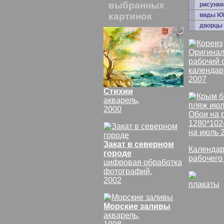
выбранных
рисунки
картинок
виды Ю
дворцы
Оригинал
рабочий 
календар
2007
Стихии
акварель,
2000
Обои на 
1280*102
на июль 
Закат в северном
Календар
городе
рабочего
цифровая обработка
фотографий,
2002
плакаты
Морские заливы
акварель,