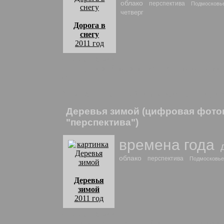
облако
перспектива
Подмосковь
четверг
Дорога в
снегу
2011 год
комментарии:
Это городской парк после снегопада - а з
лес.
Дорога в снегу
: найти похожие фото и ри
Деревья зимой (цифровая фото
"перспектива")
времена года
облако
перспектива
Подмосковье
Деревья
зимой
2011 год
комментарии:
Это был очень странный день с большим ко