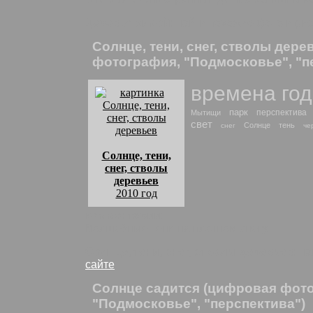
Деревья зимой
: найти похожие фото и ри
Солнце, тени, снег, стволы дер
фотография, "Подмосковье", "п
времена го
парк
перспектива
Мытищи
свет
Солнце
тень
снег
че
Солнце, тени,
снег, стволы
деревьев
2010 год
комментарии:
Волшебные тени на плотном снегу.
Солнце, тени, снег, стволы деревьев
: н
сайте
Солнце садится (цифровая фот
"Подмосковье", "перспектива")