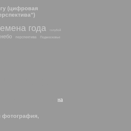
егу (цифровая
ерспектива")
емена года
голубой
небо
перспектива
Подмосковье
я эти березы, щелкал, да не
т? публикую здесь более-
ти похожие фото и рисунки
на
я фотография,