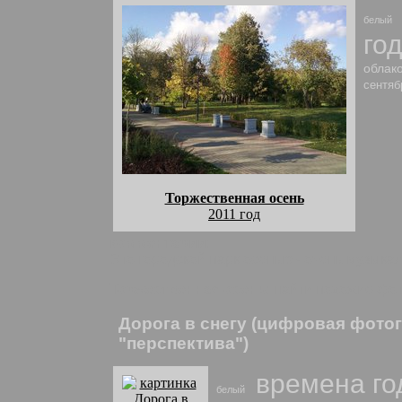
белый
го
облак
сентяб
Торжественная осень
2011 год
комментарии:
Это городской парк осенью - очень музыка
Торжественная осень
: найти похожие фо
Дорога в снегу (цифровая фото
"перспектива")
времена го
белый