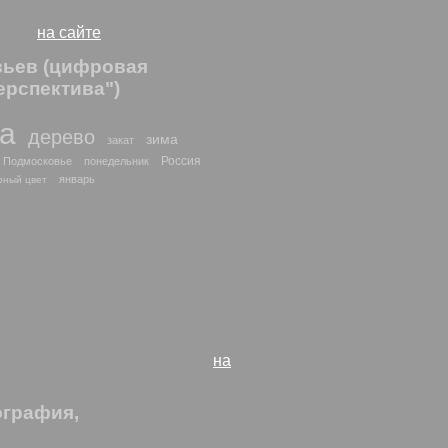
сунки
на сайте
евьев (цифровая
ерспектива")
да
дерево
зима
закат
Россия
Подмосковье
понедельник
январь
рный цвет
айти похожие фото и рисунки
на
ография,