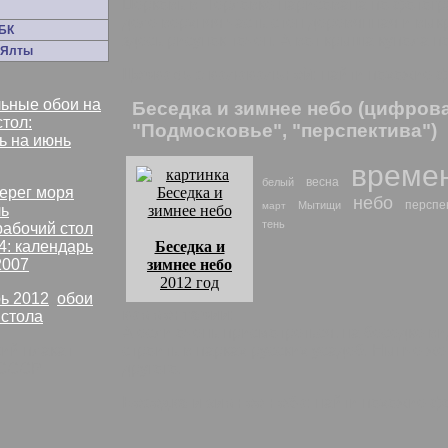
Церковь в Перловке нарисована по фотогр
деле верхняя часть стен деревянная и вык
БК
здесь рисунок точен. А вот крыша купола по
 Ялты
Церковь с колокольней
: найти похожие 
ьные обои на
Беседка и зимнее небо (цифров
стол:
"Подмосковье", "перспектива")
ь на июнь
времен
весна
белый
небо
перспе
Мытищи
март
тень
рабочий стол
4: календарь
Беседка и
2007
зимнее небо
2012 год
ь 2012
,
обои
комментарии:
 стола
А если очень присмотреться, на беседке в
строить в парках русских усадеб. Нынче же
СССР
другого.
Беседка и зимнее небо
: найти похожие ф