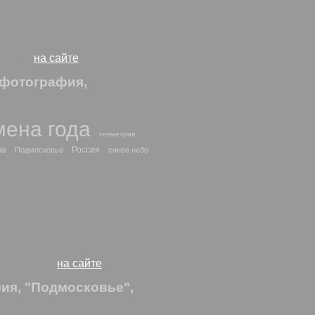
исунки
на сайте
 фотография,
мена года
геометрия
ва
Россия
Подмосковье
синее небо
бо.
о и рисунки
на сайте
ия, "Подмосковье",