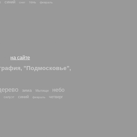
синий
е
тень
снег
февраль
дорово напоминает заснеженный
сунки
на сайте
графия, "Подмосковье",
дерево
небо
зима
Мытищи
синий
четверг
силуэт
февраль
личеством снега накануне.