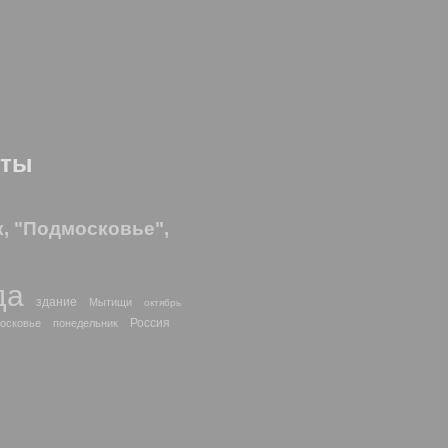
оты
к, "Подмосковье",
да
здание
Мытищи
октябрь
Россия
осковье
понедельник