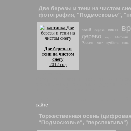
Две березы и тени на чистом сн
фотография, "Подмосковье", "п
вр
весна
белый
береза
дерево
Мытищи
март
Россия
суббота
тень
снег
Две березы и
тени на чистом
снегу
2012 год
комментарии:
Совершенно шикарная композиция, щелкал 
станешь же выкладывать в тучу разных мес
менее пристойный вариант.
Две березы и тени на чистом снегу
: най
сайте
Торжественная осень (цифрова
"Подмосковье", "перспектива")