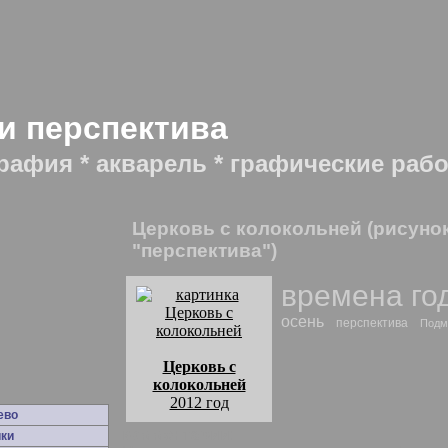
и перспектива
рафия * акварель * графические раб
Церковь с колокольней (рисуно
"перспектива")
времена го
осень
перспектива
Подм
Церковь с
колокольней
2012 год
ево
комментарии:
ки