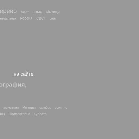
ерево
зима
закат
Мытищи
свет
Россия
недельник
снег
рк - все таяло.
исунки
на сайте
ография,
Мытищи
геометрия
октябрь
осенние
ива
Подмосковье
суббота