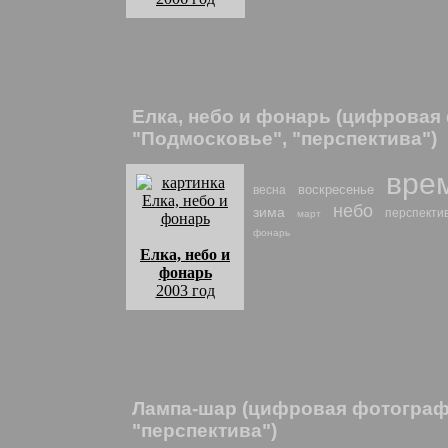
комментарии:
Парковая дорожка в стиле садов дзен.
Опавшие листья
: найти похожие фото и р
Елка, небо и фонарь (цифровая
"Подмосковье", "перспектива")
вре
воскресенье
весна
небо
зима
перспекти
март
фонарь
Елка, небо и
фонарь
2003 год
комментарии:
Фонарь, голубая ель и яркое мартовское не
Елка, небо и фонарь
: найти похожие фот
Лампа-шар (цифровая фотограф
"перспектива")