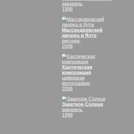
акварель,
1998
Массандровский
дворец в Ялте
рисунок,
2006
Хаотическая
композиция
цифровая
фотография,
2006
Закатное Солнце
акварель,
1999