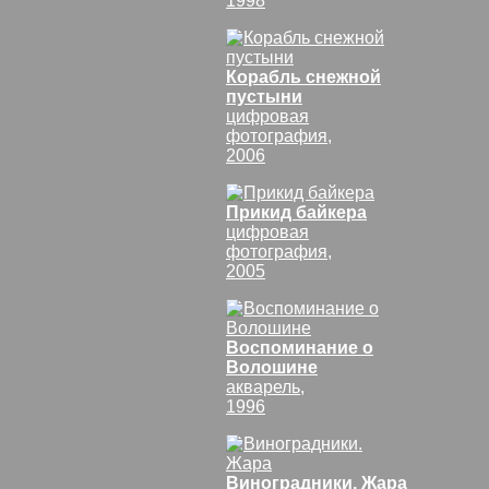
1998
Корабль снежной
пустыни
цифровая
фотография,
2006
Прикид байкера
цифровая
фотография,
2005
Воспоминание о
Волошине
акварель,
1996
Виноградники. Жара