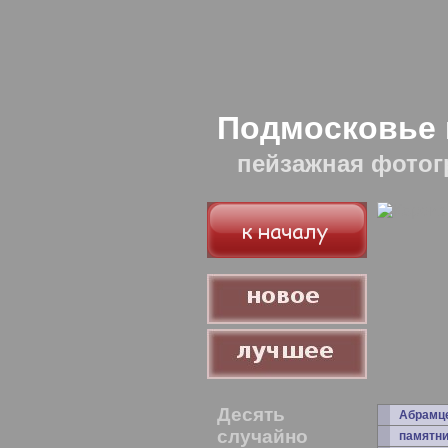
Подмосковье 
пейзажная фотог
Десять
Абрамц
случайно
памятни