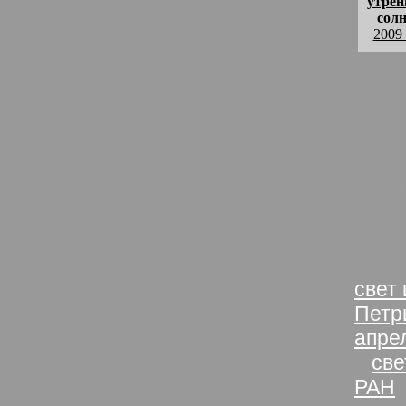
утрен
сол
2009
комм
Скор
хвоей
Сосн
фото
Рабо
разд
свет 
Петр
апре
»
све
РАН