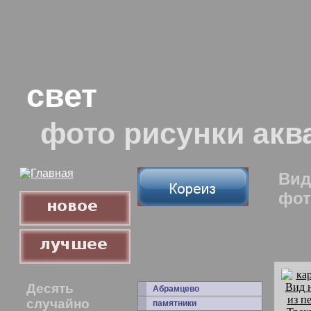
свет
фото рисунки акв
Вид
фот
Десять
Абрамцево
случайно
памятники