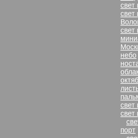
свет
свет 
Воло
свет
мини
Моск
небо
ност
обла
октя
лист
паль
свет 
свет
»
све
порт