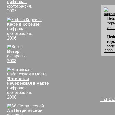
цифровая
фотография,
2007
Кафе в Кореизе
цифровая
фотография,
Неб
2006
гор
сос
2009 
Ветер
акварель,
2003
комм
Ялтинская
Кита
набережная в марте
цифровая
Небо
фотография,
2006
на с
Ай-Петри весной