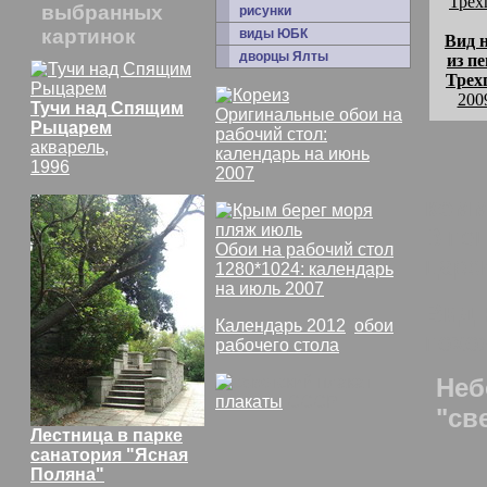
выбранных
рисунки
картинок
виды ЮБК
Вид 
дворцы Ялты
из п
Трех
200
Тучи над Спящим
Оригинальные обои на
Рыцарем
рабочий стол:
акварель,
календарь на июнь
1996
2007
комм
В пе
Обои на рабочий стол
царс
1280*1024: календарь
на июль 2007
Вид 
Календарь 2012
,
обои
похо
рабочего стола
Неб
плакаты
СССР
"св
Лестница в парке
санатория "Ясная
Поляна"