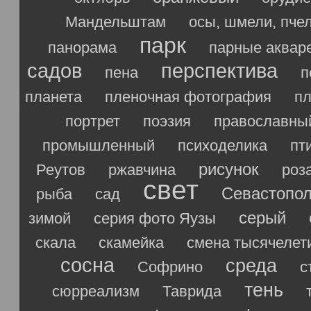
Мандельштам
осы, шмели, пче
парк
панорама
парные аквар
садов
перспектива
пена
п
планета
пленочная фотография
п
портрет
поэзия
православны
промышленный
психоделика
пт
рисунок
Реутов
ржавчина
роз
свет
Севастопо
рыба
сад
серый
зимой
серия фото Яузы
скала
скамейка
смена тысячелет
сосна
среда
Софрино
с
тень
сюрреализм
Таврида