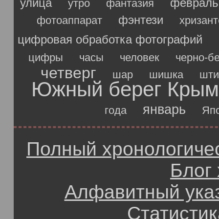
улица
февраль
утро
фантазия
фэнтези
фотоаппарат
хризан
цифровая обработка фотографий
цифры
часы
человек
черно-б
четверг
шар
шишка
шти
Южный берег Крым
январь
года
Яп
Полный хронологичес
Блог
Алфавитный ука
Статистик