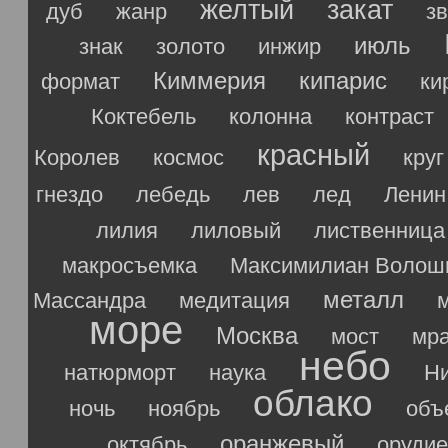
желтый
закат
дуб
жанр
з
июль
знак
золото
инжир
Киммерия
кипарис
формат
ки
Коктебель
колонна
контраст
красный
Королев
космос
круг
гнездо
лебедь
лев
лед
Ленин
лилия
лиловый
лиственница
макросъемка
Максимилиан Волош
металл
Массандра
медитация
море
Москва
мост
мр
небо
натюрморт
наука
Ни
облако
ночь
ноябрь
объ
оранжевый
октябрь
орудие