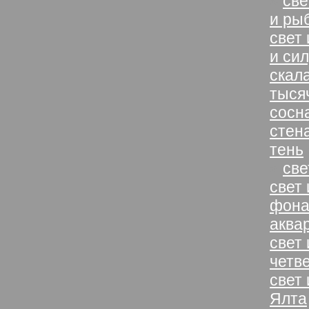
»
све
и ры
свет
и си
скал
тыся
сосн
стен
тень
»
све
свет
фона
аква
свет
четв
свет
Ялта