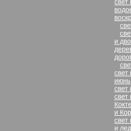
свет 
водо
воск
»
све
»
све
и дв
дере
доро
»
све
свет 
июнь
свет
свет 
Кокт
и Ко
свет 
и ле