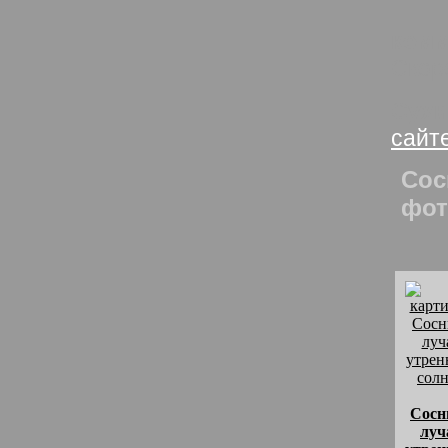
комм
Скор
Сухи
сайт
Сос
фот
Сосн
луч