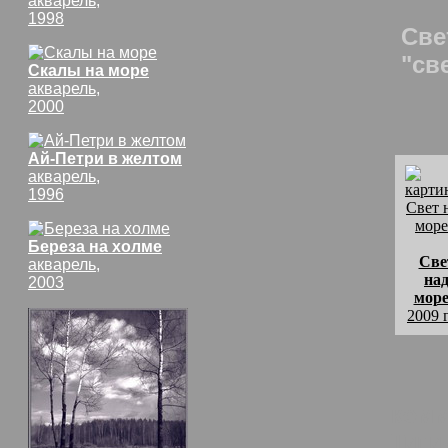
акварель,
1998
Све
"св
Скалы на море
акварель,
2000
Ай-Петри в желтом
акварель,
1996
Береза на холме
Све
акварель,
на
2003
мор
2009 
комм
Типи