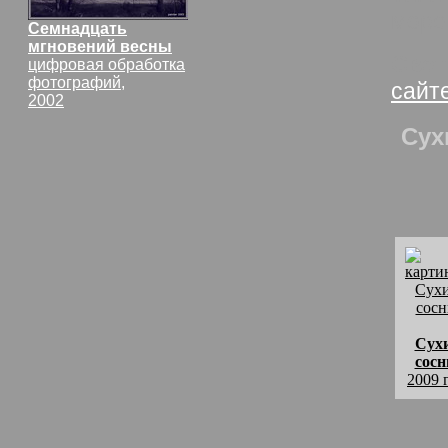
море
Семнадцать
мгновений весны
Свет
цифровая обработка
фотографий,
сайт
2002
Сух
Сух
сос
2009 