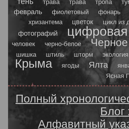
тень
трава
трава
тропа
ту
февраль
фиолетовый
фонарь
цветок
хризантема
цикл из 
цифровая
фотографий
Черное
человек
черно-белое
шишка
штиль
шторм
экология
Крыма
Ялта
ягоды
янв
Ясная 
Полный хронологичес
Блог
Алфавитный ука