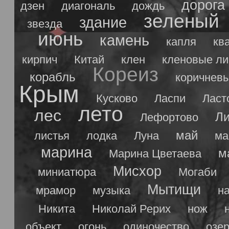
дорога
дзен
диагональ
дождь
зеленый
здание
звезда
июнь
камень
капля
кв
кирпич
Китай
клен
кленовые ли
Кореиз
корабль
коричнев
Крым
Кусково
Ласпи
Ласт
лето
лес
Ли
Лефортово
май
листья
лодка
Луна
ма
марина
м
Марина Цветаева
Мисхор
миниатюра
Могаби
Мытищи
мрамор
музыка
н
Никита
Николай Рерих
нож
объект
огонь
одиночество
озе