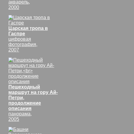
акварель,
2000
Царская тропа в
Гаспре
цифровая
фотография,
2007
Пешеходный
маршрут на гору Ай-
Петри,
продолжение
описания
панорама,
2005