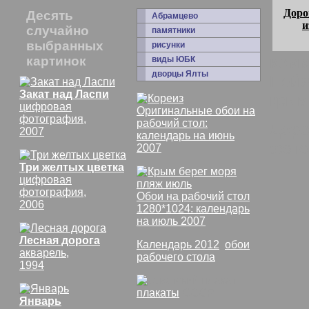
Доро
Десять
Абрамцево
и
случайно
памятники
выбранных
рисунки
картинок
комм
виды ЮБК
дворцы Ялты
Пейз
Закат над Ласпи
крым
цифровая
Оригинальные обои на
фотография,
рабочий стол:
Доро
2007
календарь на июнь
фото
2007
Три желтых цветка
цифровая
фотография,
Обои на рабочий стол
2006
1280*1024: календарь
на июль 2007
Лесная дорога
Календарь 2012
,
обои
акварель,
рабочего стола
1994
плакаты
СССР
Январь