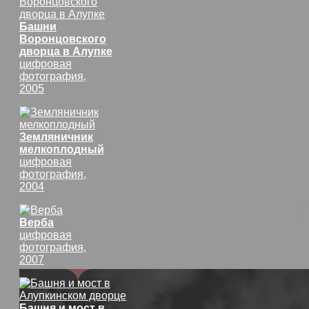
Башни
Воронцовского
дворца в Алупке
цифровая
фотография,
2005
Земляничник
мелкоплодный
цифровая
фотография,
2004
Верба
цифровая
фотография,
2007
Башня и мост в