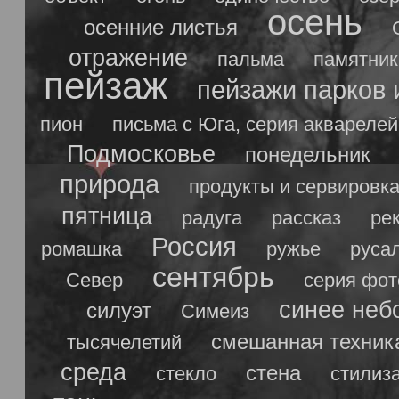
осень
осенние листья
отражение
пальма
памятник
пейзаж
пейзажи парков 
пион
письма с Юга, серия акварелей
Подмосковье
понедельник
природа
продукты и сервировк
пятница
радуга
рассказ
ре
Россия
ромашка
ружье
руса
сентябрь
Север
серия фо
синее неб
силуэт
Симеиз
смешанная техник
тысячелетий
среда
стена
стекло
стилиз