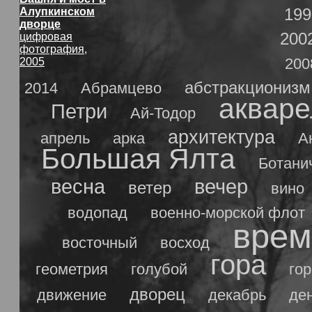
199
Алупкинском
дворце
200
цифровая
фотография,
200
2005
абстракционизм
2014
Абрамцево
акваре
Петри
Ай-Тодор
архитектура
апрель
арка
А
Большая Ялта
Ботани
весна
вечер
ветер
вино
водопад
военно-морской флот
врем
восточный
восход
гора
геометрия
голубой
го
дворец
движение
декабрь
де