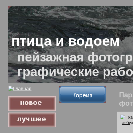
птица и водоем
пейзажная фотогр
графические раб
Пар
фот