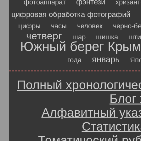
фэнтези
фотоаппарат
хризан
цифровая обработка фотографий
цифры
часы
человек
черно-б
четверг
шар
шишка
шти
Южный берег Крым
январь
года
Яп
Полный хронологичес
Блог
Алфавитный ука
Статистик
Тематический ру