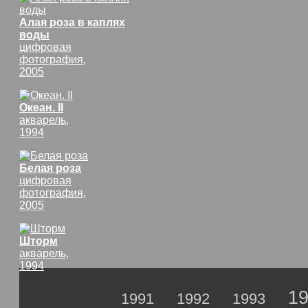
Алая роза в каплях
воды
цифровая
фотография,
2005
Океан. II
акварель,
1994
Белая роза
цифровая
фотография,
2005
Шторм
акварель,
1994
1
1991
1992
1993