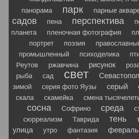
парк
панорама
парные аквар
садов
перспектива
пена
п
планета
пленочная фотография
п
портрет
поэзия
православны
промышленный
психоделика
пт
рисунок
Реутов
ржавчина
роз
свет
Севастопо
рыба
сад
серый
зимой
серия фото Яузы
скала
скамейка
смена тысячелет
сосна
среда
Софрино
с
тень
сюрреализм
Таврида
улица
февраль
утро
фантазия