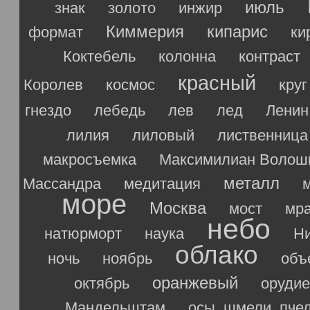
июль
знак
золото
инжир
Киммерия
кипарис
формат
ки
Коктебель
колонна
контраст
красный
Королев
космос
круг
гнездо
лебедь
лев
лед
Ленин
лилия
лиловый
лиственница
макросъемка
Максимилиан Волош
металл
Массандра
медитация
море
Москва
мост
мр
небо
натюрморт
наука
Ни
облако
ночь
ноябрь
объ
оранжевый
октябрь
орудие
Мандельштам
осы, шмели, пче