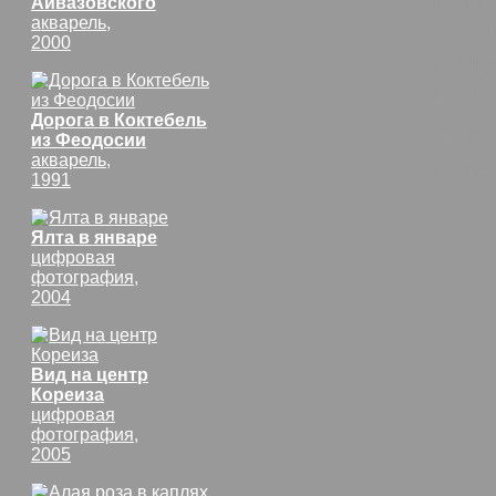
комм
Айвазовского
акварель,
Пруд
2000
птиц
резка
Дорога в Коктебель
Пейз
из Феодосии
акварель,
похо
1991
Ялта в январе
цифровая
фотография,
2004
Вид на центр
Кореиза
цифровая
фотография,
2005