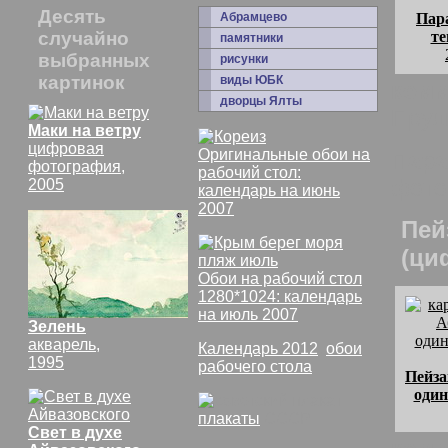
Десять
Абрамцево
Пара
случайно
те
памятники
выбранных
рисунки
картинок
виды ЮБК
комм
дворцы Ялты
Пруд
Маки на ветру
цифровая
Оригинальные обои на
Пара
фотография,
рабочий стол:
фото
2005
календарь на июнь
2007
Пей
(ци
Обои на рабочий стол
1280*1024: календарь
на июль 2007
Зелень
акварель,
Календарь 2012
,
обои
1995
рабочего стола
Пейза
один
плакаты
СССР
Свет в духе