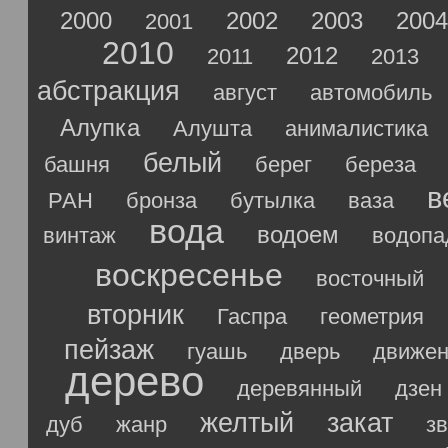
2000
2002
2003
2004
2001
2010
2012
2011
2013
абстракция
август
автомобиль
Алупка
Алушта
анималистика
белый
башня
берег
береза
в
РАН
бронза
бутылка
ваза
вода
водоем
винтаж
водопа
воскресенье
восточный
вторник
Гаспра
геометрия
пейзаж
гуашь
дверь
движен
дерево
деревянный
дзен
желтый
закат
дуб
жанр
з