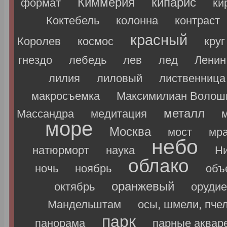
Киммерия
кипарис
формат
ки
Коктебель
колонна
контраст
красный
Королев
космос
круг
гнездо
лебедь
лев
лед
Ленин
лилия
лиловый
лиственница
макросъемка
Максимилиан Волош
металл
Массандра
медитация
море
Москва
мост
мр
небо
натюрморт
наука
Ни
облако
ночь
ноябрь
объ
оранжевый
октябрь
орудие
Мандельштам
осы, шмели, пче
парк
панорама
парные аквар