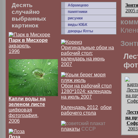
Десять
Зонт
Абрамцево
2005 
случайно
памятники
выбранных
рисунки
комм
картинок
виды ЮБК
Клен
дворцы Ялты
Парк в Мисхоре
Зонт
акварель,
Оригинальные обои на
1996
рабочий стол:
Лес
календарь на июнь
фот
2007
Обои на рабочий стол
1280*1024: календарь
на июль 2007
Капли воды на
зеленом листе
Календарь 2012
,
обои
цифровая
Лест
рабочего стола
фотография,
на пр
2006
Соф
2003
плакаты
СССР
Лоза