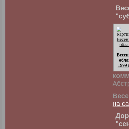
Вес
"су
Весен
обла
1999 
комм
Абст
Весе
на с
Дор
"се