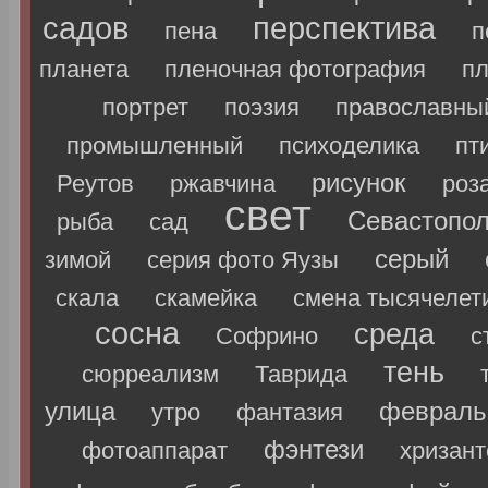
садов
перспектива
пена
п
планета
пленочная фотография
п
портрет
поэзия
православны
промышленный
психоделика
пт
рисунок
Реутов
ржавчина
роз
свет
Севастопо
рыба
сад
серый
зимой
серия фото Яузы
скала
скамейка
смена тысячелет
сосна
среда
Софрино
с
тень
сюрреализм
Таврида
улица
февраль
утро
фантазия
фэнтези
фотоаппарат
хризан