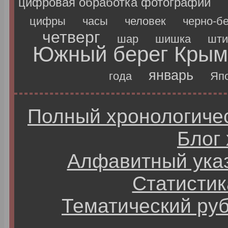
цифровая обработка фотографий
цифры
часы
человек
черно-б
четверг
шар
шишка
шти
Южный берег Крым
январь
года
Яп
Полный хронологичес
Блог
Алфавитный ука
Статистик
Тематический ру