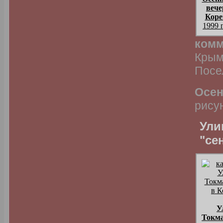
вече
Коре
1999 
комм
Крым
Посе
Осен
рису
Ули
"се
У
Токм