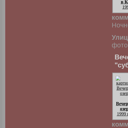
в К
19
комм
Ночн
Улиц
фото
Веч
"су
Вечер
озе
1999 
комм