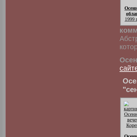
Осен
обла
1999 
комм
Абст
котор
Осен
сайт
Осе
"се
Осен