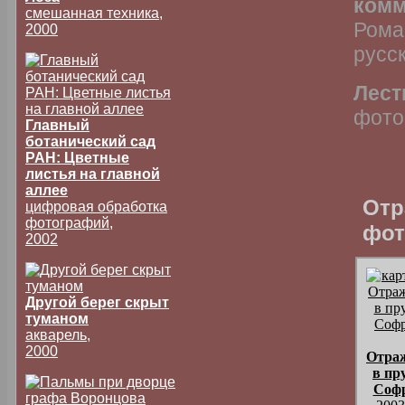
комм
смешанная техника,
Рома
2000
русск
Лест
фото
Главный
ботанический сад
РАН: Цветные
листья на главной
аллее
Отр
цифровая обработка
фотографий,
фот
2002
Другой берег скрыт
туманом
акварель,
2000
Отра
в пр
Соф