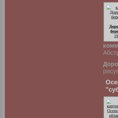
Доро
бер
19
комм
Абст
Доро
рису
Осе
"су