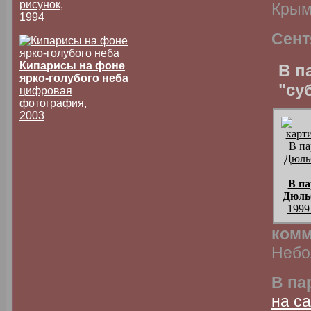
рисунок,
Крым
1994
Сент
Кипарисы на фоне
В п
ярко-голубого неба
"су
цифровая
фотография,
2003
В па
Дюль
1999
комм
Небо
В па
на с