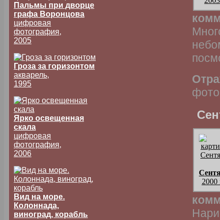
2003
Пальмы при дворце
графа Воронцова
комм
цифровая
Мног
фотография,
2005
небо
посмо
Гроза за горизонтом
акварель,
Отра
1995
фото
Сен
Ярко освещенная
скала
цифровая
фотография,
2006
Сент
2000 
Вид на море.
комм
Колоннада,
Нари
виноград, корабль