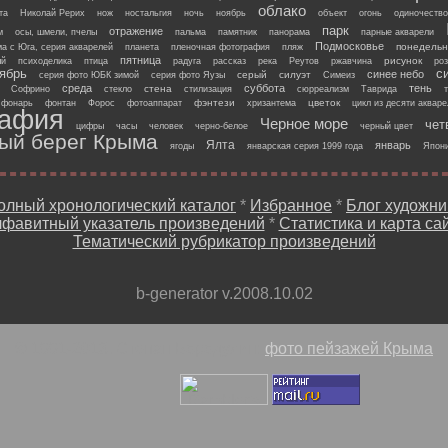
облако
та
Николай Рерих
нож
ностальгия
ночь
ноябрь
объект
огонь
одиночество
парк
отражение
м
осы, шмели, пчелы
пальма
памятник
панорама
парные акварели
Подмосковье
понедельн
а с Юга, серия акварелей
планета
пленочная фотография
пляж
пятница
рисунок
ый
психоделика
птица
радуга
рассказ
река
Реутов
ржавчина
ро
ябрь
с
синее небо
серый
силуэт
серия фото ЮБК зимой
серия фото Яузы
Симеиз
среда
суббота
тень
стена
Софрино
стекло
стилизация
сюрреализм
Таврида
фэнтези
цветок
фонарь
фонтан
Форос
фотоаппарат
хризантема
цикл из десяти аквар
рафия
Черное море
чет
цифры
часы
человек
черно-белое
черный цвет
й берег Крыма
Ялта
январь
ягоды
январская серия 1999 года
Япон
олный хронологический каталог
*
Избранное
*
Блог художни
фавитный указатель произведений
*
Статистика и карта са
Тематический рубрикатор произведений
b-generator v.2008.10.02
© 1991-2013, Степан Бородулин:
фото пейзажей Крыма