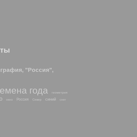
оты
графия, "Россия",
емена года
геометрия
о
синий
Россия
окно
Север
снег