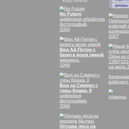
картинок
дворцы
No Future
цифровая обработка
Оригинал
фотографий,
рабочий 
2004
календар
2007
Вид Ай-Петри с
берега моря зимой
Обои на 
акварель,
1280*102
1999
на июль 
Календар
рабочего
Вид на Симеиз с
горы Кошка. II
цифровая
плакаты
фотография,
2006
Опушка леса на