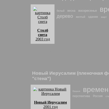
вр
воскресенье
весна
белый
дерево
здание
желтый
март
Столб
снега
2003 год
комментарии:
Весенний день в маленьком городе Вятской
зиму неслабо.
Столб снега
: найти похожие фото и рисун
Новый Иерусалим (пленочная фо
"стена")
времен
башня
перспектива
Россия
ст
Новый Иерусалим
2001 год