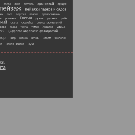
оранжевый
озеро
окно
октябрь
орудие
пейзаж
пейзажи парков и садов
ик
порт
портрет
поэзия
православный
Россия
за
ромашка
ружье
русалка
рыба
иний
скала
скамейка
смена тысячелетий
улица
трава
трава
тропа
туман
Украина
цифровая обработка фотографий
елей
верг
шар
шишка
штиль
шторм
экология
ия
Ясная Поляна
Яуза
ка
йта