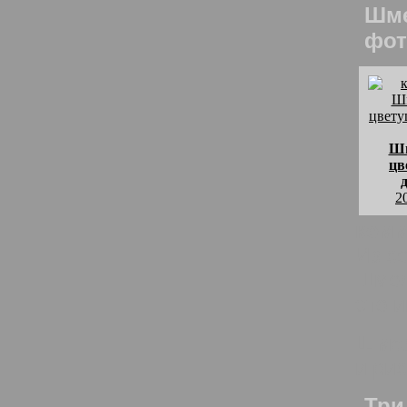
Шме
фот
Шм
цв
2
комм
Из с
Шмел
это 
Шмел
и ри
Три