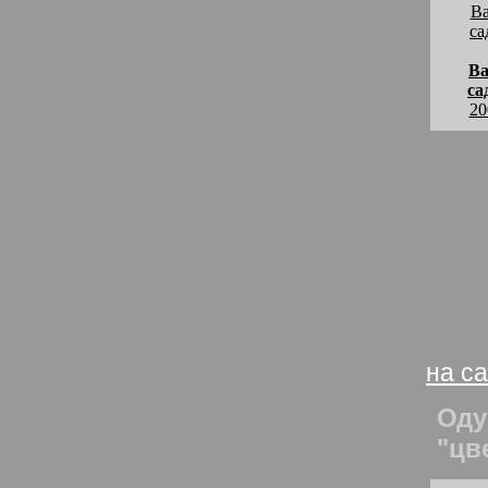
Ва
са
20
комм
Лето
Ровн
Спиц 
Катят
Васи
на с
Оду
"цв