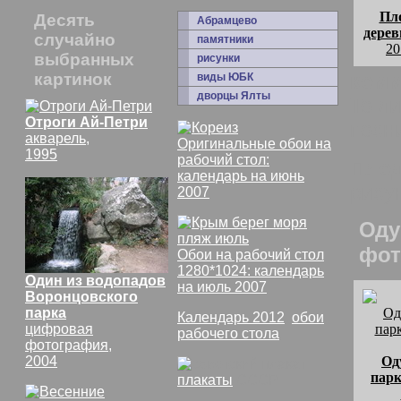
Пл
Десять
Абрамцево
дерев
случайно
памятники
20
выбранных
рисунки
картинок
комм
виды ЮБК
дворцы Ялты
То ли
Отроги Ай-Петри
посн
акварель,
Оригинальные обои на
1995
рабочий стол:
Плод
календарь на июнь
рису
2007
Оду
фот
Обои на рабочий стол
1280*1024: календарь
Один из водопадов
на июль 2007
Воронцовского
парка
Календарь 2012
,
обои
цифровая
рабочего стола
фотография,
2004
Од
парк
плакаты
СССР