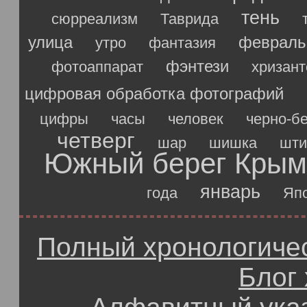
тень
сюрреализм
Таврида
улица
февраль
утро
фантазия
фэнтези
фотоаппарат
хризан
цифровая обработка фотографий
цифры
часы
человек
черно-б
четверг
шар
шишка
шти
Южный берег Крым
январь
года
Яп
Полный хронологичес
Блог