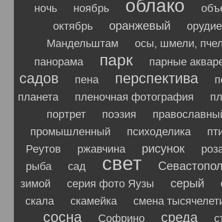
облако
ночь
ноябрь
объ
оранжевый
октябрь
орудие
Мандельштам
осы, шмели, пче
парк
панорама
парные аквар
садов
перспектива
пена
п
планета
пленочная фотография
п
портрет
поэзия
православны
промышленный
психоделика
пт
рисунок
Реутов
ржавчина
роз
свет
Севастопо
рыба
сад
серый
зимой
серия фото Яузы
скала
скамейка
смена тысячелет
сосна
среда
Софрино
с