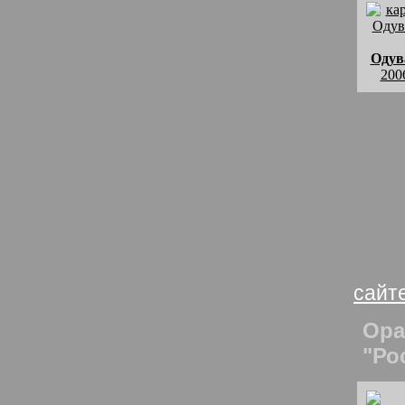
Одув
200
комм
Лето
Вот о
Стро
Вете
Одув
сайт
Ора
"Ро