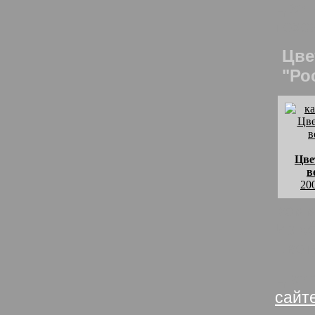
Цвет
похо
Цве
"Ро
Цве
в
20
комм
Из с
Цвет
Цвет
сайт