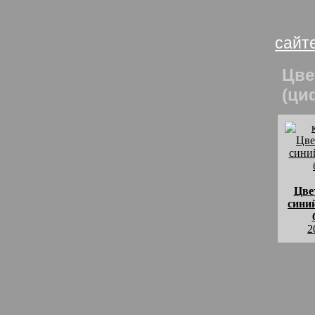
Бело
сайт
Цве
(ци
Цве
синий
2
комм
Из с
Цвет