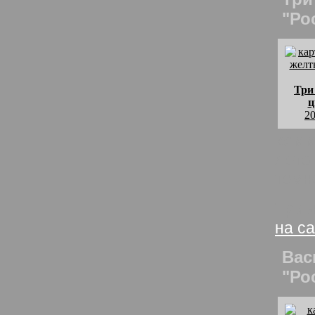
"Ро
Три
ц
20
комм
Лето
темн
Три 
на с
Вас
"Ро