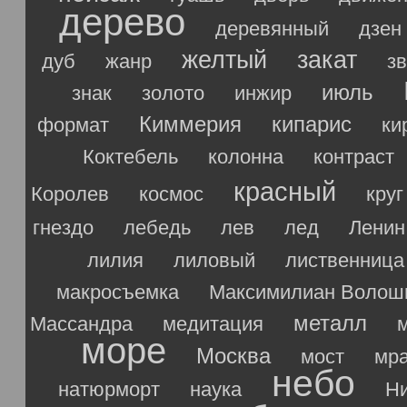
дерево
деревянный
дзен
желтый
закат
дуб
жанр
з
июль
знак
золото
инжир
Киммерия
кипарис
формат
ки
Коктебель
колонна
контраст
красный
Королев
космос
круг
гнездо
лебедь
лев
лед
Ленин
лилия
лиловый
лиственница
макросъемка
Максимилиан Волош
металл
Массандра
медитация
море
Москва
мост
мр
небо
натюрморт
наука
Ни