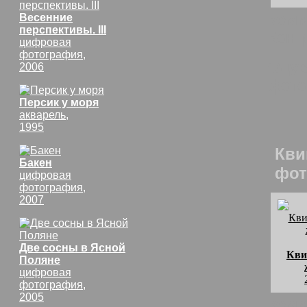
комм
Весенние
перспективы. III
Конт
цифровая
фотография,
Одув
2006
фото
Персик у моря
акварель,
1995
Кви
Бакен
фот
цифровая
фотография,
2007
Две сосны в Ясной
Кви
Поляне
цифровая
фотография,
2005
комм