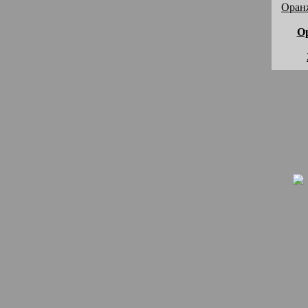
О
комм
Осен
Оран
рису
1
Всего работ в 