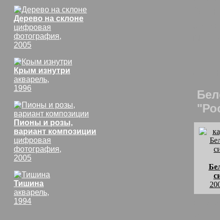
Один
Дерево на склоне
эффе
цифровая
выст
фотография,
2005
Квин
рису
Крым изнутри
акварель,
1996
Бел
"Ро
Пионы и розы,
вариант композиции
цифровая
фотография,
2005
Бе
с
Тишина
20
акварель,
комм
1994
Из с