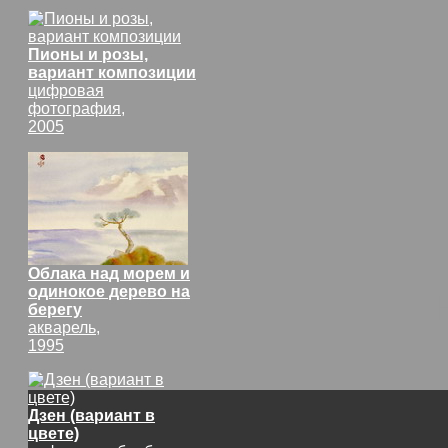
Пионы и розы,
вариант композиции
цифровая
фотография,
2005
Облака над морем и
одинокое дерево на
берегу
акварель,
1995
Дзен (вариант в
цвете)