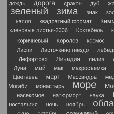
дорога
дождь
дракон
дуб
ж
зеленый
зима
знак
зо
Ким
капля
квадратный формат
кленовые листья-2006
Коктебель
коричневый
Королев
космос
Ласпи
Ласточкино гнездо
лебед
Ливадия
Лефортово
лилия
май
Луна
мак
макросъемка
март
Цветаева
Массандра
ме
море
Мо
Могаби
монастырь
насекомое
натюрморт
наука
обла
ностальгия
ночь
ноябрь
оранжевый
окно
октябрь
ор