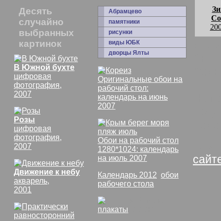
Зи
Десять
Абрамцево
Со
случайно
памятники
200
выбранных
рисунки
картинок
комм
виды ЮБК
дворцы Ялты
Снят
В Южной бухте
Солн
цифровая
Оригинальные обои на
фотография,
рабочий стол:
2007
На г
календарь на июнь
2007
Голуб
Розы
Холо
цифровая
фотография,
Обои на рабочий стол
Зимн
2007
1280*1024: календарь
сайт
на июль 2007
Движение к небу
Календарь 2012
,
обои
акварель,
рабочего стола
2001
плакаты
СССР