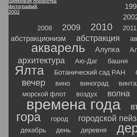
цифровая обработка
199
фотографий,
2002
200
2010
2009
2008
2011
абстракция
абстракционизм
ав
акварель
Алупка
А
архитектура
Аю-Даг
башня
Ялта
Ботанический сад РАН
вечер
вино
виноград
винт
волна
морской флот
воздух
времена года
в
гора
городской пей
город
де
декабрь
день
деревня