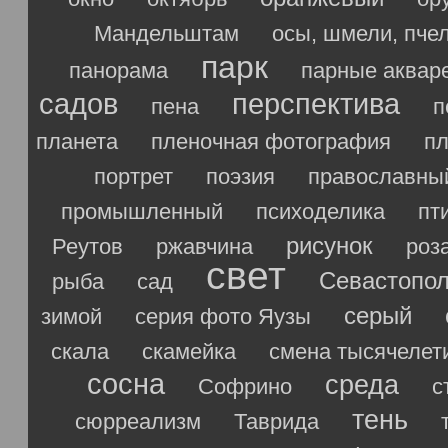
Мандельштам
осы, шмели, пче
парк
панорама
парные аквар
садов
перспектива
пена
п
планета
пленочная фотография
п
портрет
поэзия
православны
промышленный
психоделика
пт
рисунок
Реутов
ржавчина
роз
свет
Севастопо
рыба
сад
серый
зимой
серия фото Яузы
скала
скамейка
смена тысячелет
сосна
среда
Софрино
с
тень
сюрреализм
Таврида