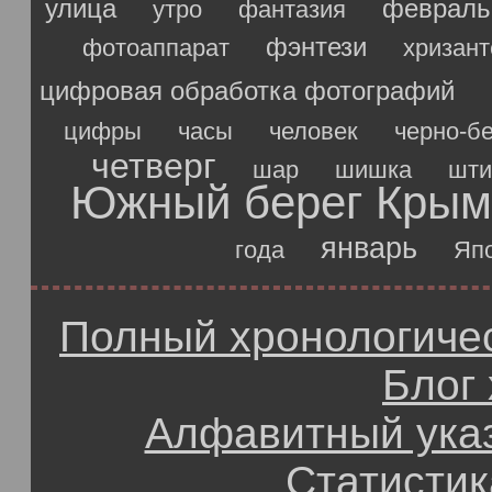
улица
февраль
утро
фантазия
фэнтези
фотоаппарат
хризан
цифровая обработка фотографий
цифры
часы
человек
черно-б
четверг
шар
шишка
шти
Южный берег Крым
январь
года
Яп
Полный хронологичес
Блог
Алфавитный ука
Статистик