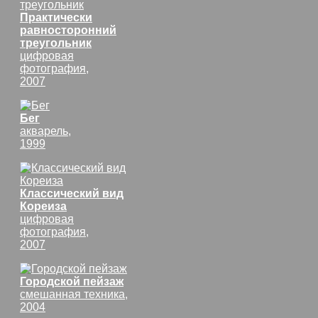
Практически
равносторонний
треугольник
цифровая
фотография,
2007
Бег
акварель,
1999
Классический вид
Кореиза
цифровая
фотография,
2007
Городской пейзаж
смешанная техника,
2004