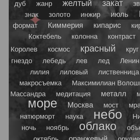
желтый
закат
дуб
жанр
з
июль
знак
золото
инжир
Киммерия
кипарис
формат
ки
Коктебель
колонна
контраст
красный
Королев
космос
круг
гнездо
лебедь
лев
лед
Ленин
лилия
лиловый
лиственница
макросъемка
Максимилиан Волош
металл
Массандра
медитация
море
Москва
мост
мр
небо
натюрморт
наука
Ни
облако
ночь
ноябрь
объ
оранжевый
октябрь
орудие