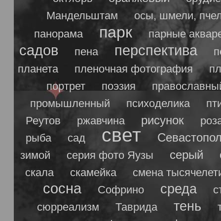
Мандельштам
осы, шмели, пче
парк
панорама
парные аквар
садов
перспектива
пена
п
планета
пленочная фотография
п
портрет
поэзия
православны
промышленный
психоделика
пт
рисунок
Реутов
ржавчина
роз
свет
Севастопо
рыба
сад
серый
зимой
серия фото Яузы
скала
скамейка
смена тысячелет
сосна
среда
Софрино
с
тень
сюрреализм
Таврида