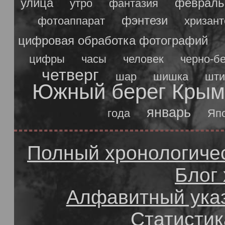
улица
февраль
утро
фантазия
фэнтези
фотоаппарат
хризан
цифровая обработка фотографий
цифры
часы
человек
черно-б
четверг
шар
шишка
шти
Южный берег Крым
январь
года
Яп
Полный хронологичес
Блог
Алфавитный ука
Статистик