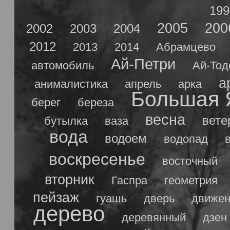
199
2005
200
2002
2003
2004
2012
2013
2014
Абрамцево
Ай-Петри
автомобиль
Ай-Тод
а
анималистика
апрель
арка
Большая 
берег
береза
весна
вете
бутылка
ваза
вода
водоем
водопад
воскресенье
восточный
вторник
Гаспра
геометрия
пейзаж
гуашь
дверь
движен
дерево
деревянный
дзен