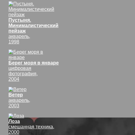
Пустыня.
Минималистический
пейзаж
акварель,
1998
Берег моря в январе
цифровая
фотография,
2004
Ветер
акварель,
2003
Лоза
смешанная техника,
2000