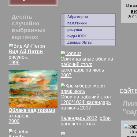
Инжи
ве
Десять
2012
Абрамцево
случайно
памятники
комм
выбранных
рисунки
Инжир
картинок
виды ЮБК
дворцы Ялты
недр
изоб
Вид Ай-Петри
рисунок,
Оригинальные обои на
и для
1998
рабочий стол:
вкусн
календарь на июнь
2007
Инжи
сайт
Обои на рабочий стол
Лил
1280*1024: календарь
на июль 2007
Облака над горами
"сад
акварель,
Календарь 2012
,
обои
2000
рабочего стола