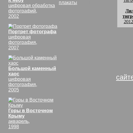
К небу
плакаты
СССР
цифровая обработка
фотографий,
Ли
2002
тигр
2012
комм
Портрет фотографа
цифровая
Цвет
фотография,
лили
2007
клум
Лили
Большой каменный
хаос
сайт
цифровая
фотография,
2005
Горы в Восточном
Крыму
акварель,
1998