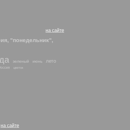
хожие фото и рисунки
на сайте
я, "понедельник",
ода
лето
зеленый
июнь
Россия
цветок
и
на сайте