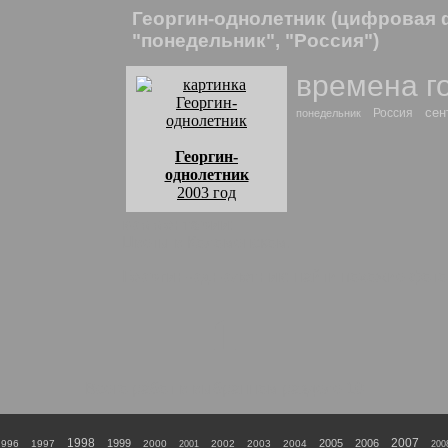
Георгин-однолетник (цифровая 
"понедельник", "Россия")
времена г
сен
Россия
понедельник
Георгин-
однолетник
2003 год
комментарии:
Цветы в Коломенском.
Георгин-однолетник
: найти похожие фото
1
Всего работ в выбранном разделе 10
1998
2007
1999
2005
2006
1996
1997
2000
2002
2003
2004
2001
200