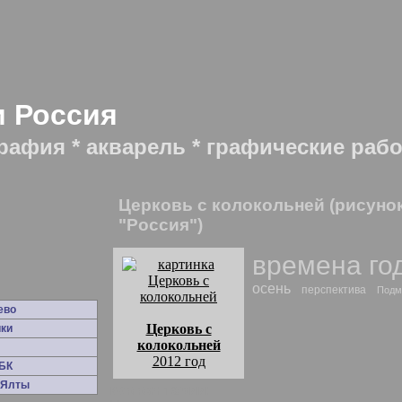
и Россия
рафия * акварель * графические раб
Церковь с колокольней (рисунок
"Россия")
времена го
осень
перспектива
Подм
ево
Церковь с
ки
колокольней
2012 год
БК
 Ялты
комментарии: