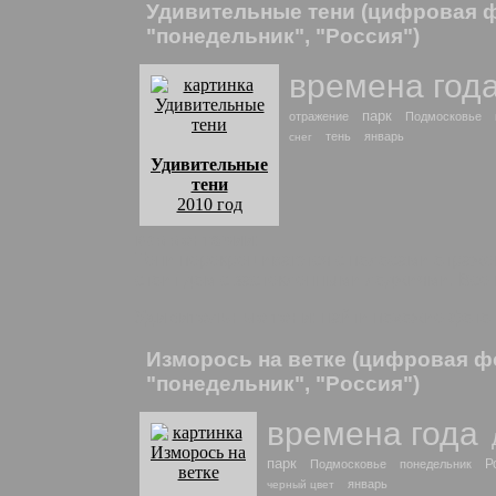
Удивительные тени (цифровая 
"понедельник", "Россия")
времена год
парк
отражение
Подмосковье
тень
январь
снег
Удивительные
тени
2010 год
комментарии:
Тени перекрещиваются с полосами отражен
стоит дом с застекленными лоджиями. Все п
Удивительные тени
: найти похожие фото
Изморось на ветке (цифровая ф
"понедельник", "Россия")
времена года
парк
Р
Подмосковье
понедельник
январь
черный цвет