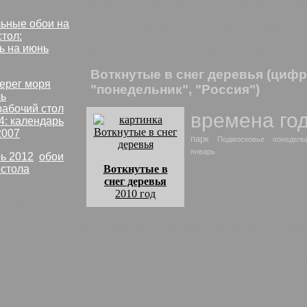
Церковь в Перловке нарисована по фотогр
деле верхняя часть стен деревянная и вык
ьные обои на
здесь рисунок точен. А вот крыша купола по
стол:
ь на июнь
Церковь с колокольней
: найти похожие 
Воткнутые в снег деревья (циф
"понедельник", "Россия")
рабочий стол
времена го
4: календарь
2007
парк
Подмосковье
понедель
январь
ь 2012
,
обои
 стола
Воткнутые в
снег деревья
2010 год
СССР
комментарии:
Еще крупнее, чем на предыдущей фотографи
свет.
Воткнутые в снег деревья
: найти похожи