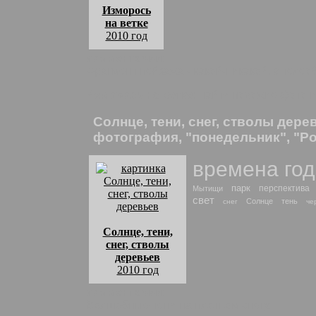
Изморось
на ветке
2010 год
комментарии:
Фрагмент пейзажа - какой-никакой, а телео
Изморось на ветке
: найти похожие фото 
Солнце, тени, снег, стволы дер
фотография, "понедельник", "Ро
времена го
парк
перспектива
Мытищи
свет
Солнце
тень
снег
че
Солнце, тени,
снег, стволы
деревьев
2010 год
комментарии:
Волшебные тени на плотном снегу.