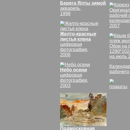
Берега Ялты зимой
акварель,
Оригинал
1998
рабочий 
календар
2007
Желто-красные
листья клена
цифровая
Обои на 
фотография,
1280*102
2006
на июль 
Календар
Небо осени
рабочего
цифровая
фотография,
2003
плакаты
Подмосковная