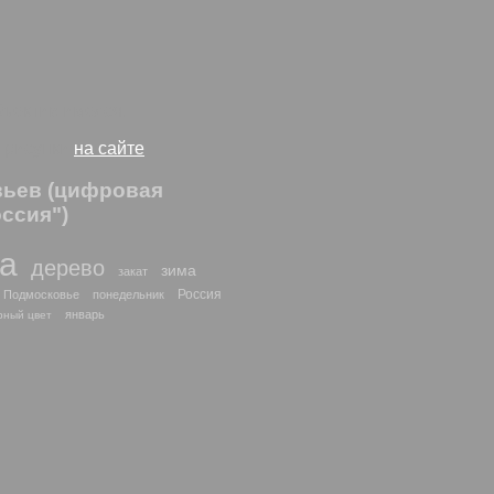
бъектив имелся.
и рисунки
на сайте
евьев (цифровая
ссия")
да
дерево
зима
закат
Россия
Подмосковье
понедельник
январь
рный цвет