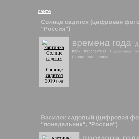
Солнце, тени, снег, стволы деревьев
: н
сайте
Солнце садится (цифровая фото
"Россия")
времена года
д
парк
перспектива
Подмосковье
по
Солнце
тень
январь
Солнце
садится
2010 год
комментарии:
Едва успел выскочить с фотоаппаратом в па
Солнце садится
: найти похожие фото и р
Василек садовый (цифровая фо
"понедельник", "Россия")
времена год