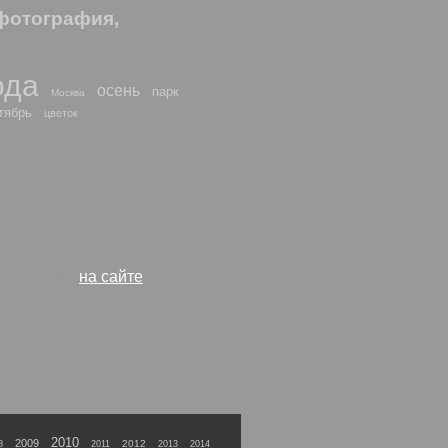
фотография,
ода
осень
парк
Москва
тябрь
цветок
 и рисунки
на сайте
2010
2009
2012
8
2011
2013
2014