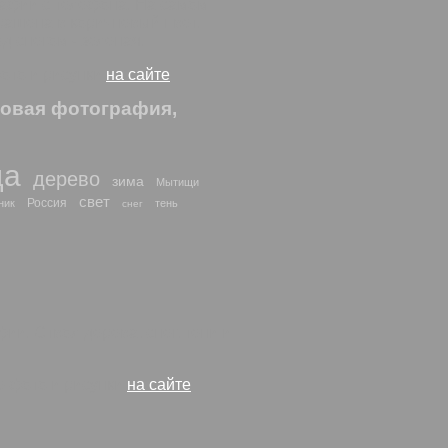
афии с телефона. На самом
рашена в коричневый цвет,
д снегом - зеленая.
фото и рисунки
на сайте
ровая фотография,
да
дерево
зима
Мытищи
свет
Россия
ник
тень
снег
и. Ствол дерева, снег, тени и
е фото и рисунки
на сайте