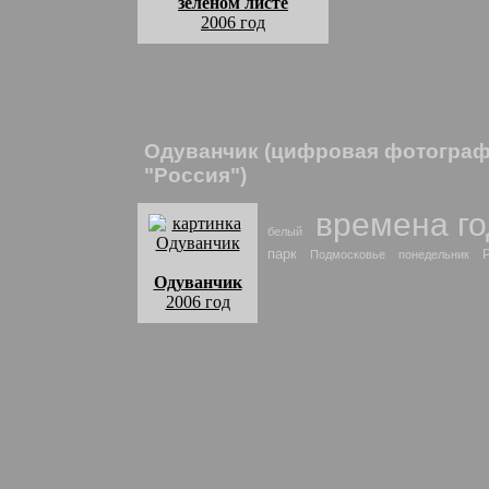
зеленом листе
2006 год
комментарии:
Капли воды на листе. Парк в Мытищах.
Капли воды на зеленом листе
: найти по
Одуванчик (цифровая фотографи
"Россия")
времена г
белый
парк
Подмосковье
понедельник
Одуванчик
2006 год
комментарии:
Лето в парке в Подмосковье.
Вот одуванчик -
Строгая форма его
Ветер смущает.
Одуванчик
: найти похожие фото и рисунк