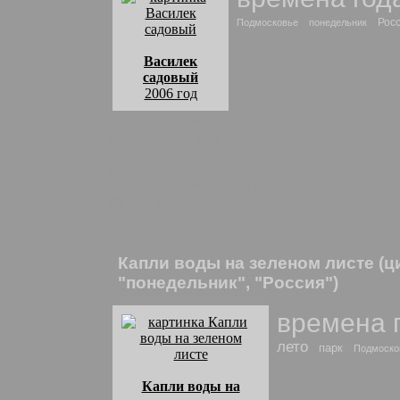
Рос
Подмосковье
понедельник
Василек
садовый
2006 год
комментарии:
Лето в парке в Подмосковье.
Ровно шестнадцать
Спиц в колесе василька -
Катятся годы.
Василек садовый
: найти похожие фото и
Капли воды на зеленом листе (
"понедельник", "Россия")
времена 
лето
парк
Подмоско
Капли воды на