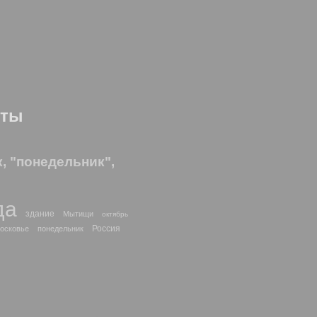
оты
, "понедельник",
да
здание
Мытищи
октябрь
Россия
осковье
понедельник