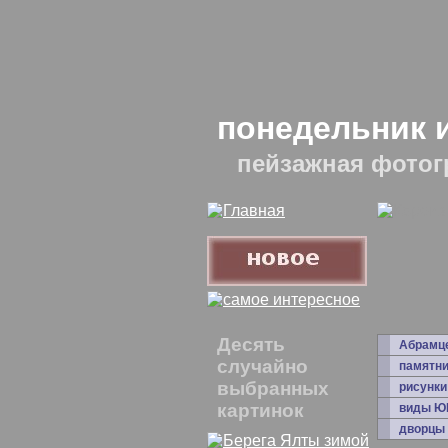
понедельник 
пейзажная фотог
Десять
Абрамц
случайно
памятни
выбранных
рисунки
картинок
виды Ю
дворцы