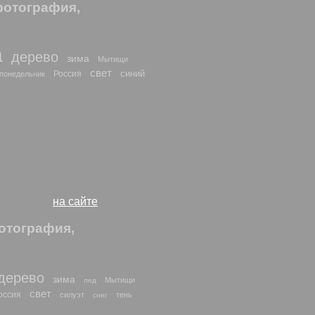
фотография,
а
дерево
зима
Мытищи
свет
синий
Россия
понедельник
ного света - рядом с парком
росто...
 и рисунки
на сайте
отография,
дерево
зима
Мытищи
лед
свет
оссия
силуэт
тень
снег