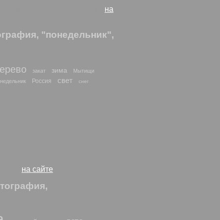
айти похожие фото и рисунки
на
графия, "понедельник",
ерево
зима
закат
Мытищи
свет
Россия
недельник
снег
рк - все таяло.
исунки
на сайте
тография,
а