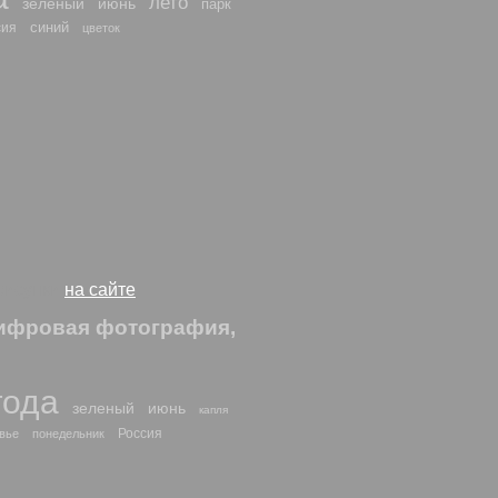
лето
зеленый
июнь
парк
синий
сия
цветок
 рисунки
на сайте
цифровая фотография,
года
зеленый
июнь
капля
Россия
вье
понедельник