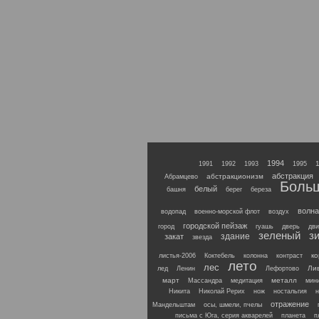
1994
1991
1992
1993
1995
абстракция
абстракционизм
Абрамцево
Боль
белый
башня
берег
береза
волна
водопад
военно-морской флот
воздух
городской пейзаж
город
гуашь
дверь
дви
зеленый
з
здание
закат
звезда
к
листья-2006
Коктебель
колонна
контраст
лето
лес
Ли
лед
Ленин
Лефортово
март
металл
Массандра
медитация
мин
Никита
Николай Рерих
нож
ностальгия
н
отражение
Мандельштам
осы, шмели, пчелы
письма с Юга, серия акварелей
планета
п