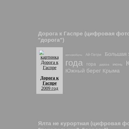
начнется крымская осень...
Аллея в Ялте
: найти похожие фото и рису
Дорога к Гаспре (цифровая фот
"дорога")
Большая 
Ай-Петри
автомобиль
года
гора
июнь
дорога
Южный берег Крыма
Дорога к
Гаспре
2009 год
комментарии:
Почти пустая трасса обманчиво легка.
Дорога к Гаспре
: найти похожие фото и р
Ялта не курортная (цифровая ф