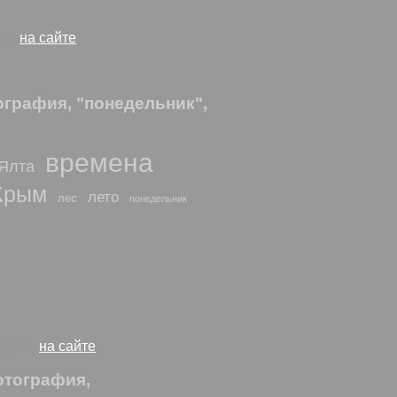
нки
на сайте
ография, "понедельник",
времена
Ялта
Крым
лето
лес
понедельник
исунки
на сайте
отография,