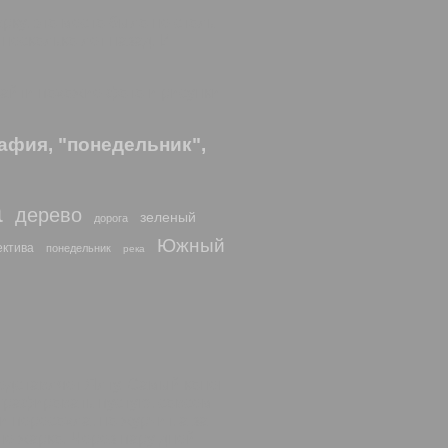
рку, это место было не столь
несколько лет назад. И
найти похожие фото и рисунки
афия, "понедельник",
а
дерево
зеленый
дорога
Южный
ектива
понедельник
река
едставляет Ялту. Самый конец
ографировать пустую, совсем
 пересохла, но журчит, а за
е жарко. Через пару дней