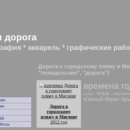
и дорога
рафия * акварель * графические раб
Дорога к городскому пляжу в Ми
"понедельник", "дорога")
времена го
осень
перспекти
ноябрь
Южный берег Кр
ево
Дорога к
ки
городскому
пляжу в Мисхоре
БК
2012 год
 Ялты