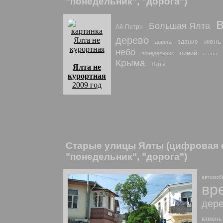
"понедельник", "дорога")
Большая Ялта
Ай-Петри
дерево
июнь
здание
дорога
небо
синий
понедельник
стена
Крыма
Ялта
Ялта не
курортная
2009 год
комментарии:
По дороге к трассе на Севастополь.
Ялта не курортная
: найти похожие фото и
Старые улицы Ялты (цифровая 
"понедельник", "дорога")
автомоб
вр
дер
камень