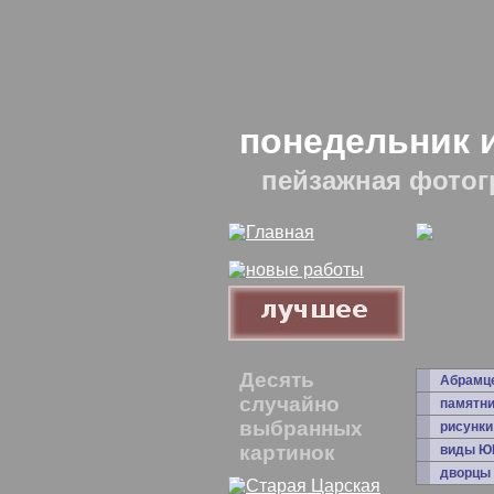
понедельник 
пейзажная фотог
Десять
Абрамц
случайно
памятни
выбранных
рисунки
картинок
виды Ю
дворцы