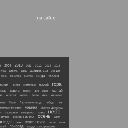
ие фото и рисунки
на сайте
2010
2009
2012
8
2011
2013
2014
архитектура
тика
апрель
арка
Аю-Даг
вода
водоем
вино
виноград
винтаж
гора
орник
Гаспра
геометрия
голубой
дорога
желтый
дождь
дракон
дуб
жанр
ия
кипарис
кирпич
Китай
клен
кленовые
ково
Ласпи
Ласточкино гнездо
лебедь
лев
марина
имилиан Волошин
Марина Цветаева
небо
и
насекомое
натюрморт
наука
осень
осенние листья
орудие
Осип
и садов
перспектива
пена
песок
пион
природа
авный
продукты и сервировка