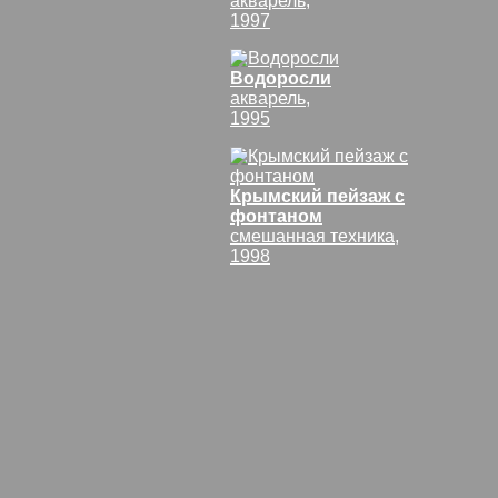
акварель,
1997
Водоросли
акварель,
1995
Крымский пейзаж с
фонтаном
смешанная техника,
1998