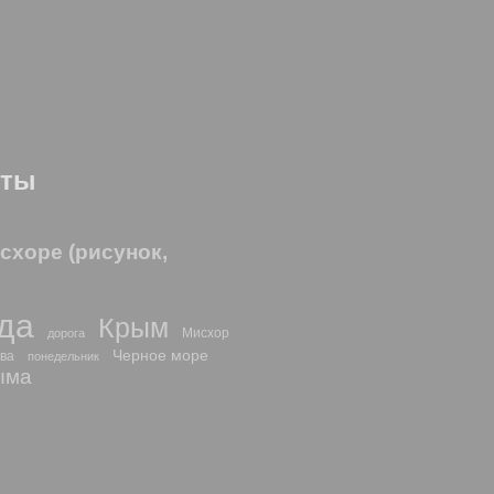
оты
схоре (рисунок,
да
Крым
Мисхор
дорога
Черное море
ва
понедельник
ыма