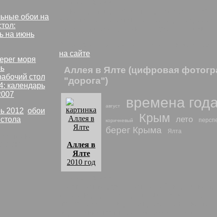
комментарии:
Пока через дорогу не построили бетонную а
ьные обои на
живописно. Потом я его сфотографировал, 
стол:
нарисовал быстренько - но уже сегодня.
ь на июнь
Дорога к городскому пляжу в Мисхоре
: 
на сайте
Аллея в Ялте (цифровая фотогр
рабочий стол
"дорога")
4: календарь
2007
времена год
август
ь 2012
,
обои
Крым
лето
 стола
персп
коричневый
берег Крыма
Ялта
СССР
Аллея в
Ялте
2010 год
комментарии:
Тысячная загруженная на сайт картинка пр
лета в курортном городе. Уже можно сфот
пустую аллею. Деревья рыжеют. Речка почти
деревьями шумят автомобили. Полдень, а н