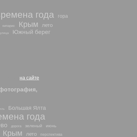
времена года
гора
Крым
лето
кипарис
Южный берег
улица
 рисунки
на сайте
фотография,
Большая Ялта
иль
емена года
ево
зеленый
июнь
дорога
Крым
лето
перспектива