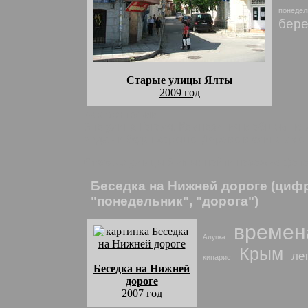
понедел
бере
Старые улицы Ялты
2009 год
комментарии:
Это улица Гоголя. Композиция в общем не 
вида - и будет хорошо. Дерево в улице смо
Старые улицы Ялты
: найти похожие фот
Беседка на Нижней дороге (циф
"понедельник", "дорога")
времен
Алупка
Крым
ле
кипарис
Беседка на Нижней
дороге
2007 год