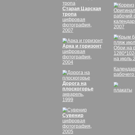
Старая Царская
Оригинал
тропа
рабочий 
цифровая
календар
фотография,
2007
2007
Арка и горизонт
Обои на 
цифровая
1280*102
фотография,
на июль 
2004
Календар
рабочего
Дорога на
плоскогорье
плакаты
акварель,
1999
Сувенир
цифровая
фотография,
2005