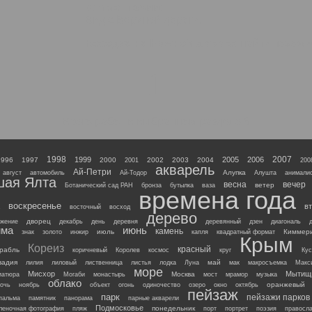
комментарии:
Вид с Верхней дороги.
Беседка на Нижней дороге
: найти похож
1
Всего работ в выбранном разделе 6
1998
2007
1999
2005
2006
1996
1997
2000
2002
2003
2004
2001
200
акварель
Ай-Петри
Алупка
август
автомобиль
Ай-Тодор
Алушта
анималис
шая Ялта
весна
вечер
ветер
Ботанический сад РАН
бронза
бутылка
ваза
времена года
воскресенье
вт
восточный
восход
дерево
дворец
жение
декабрь
день
деревня
деревянный
дзен
диагональ
има
июнь
камень
июль
Киммер
знак
золото
инжир
капля
квадратный формат
Крым
Кореиз
красный
орабль
коричневый
Королев
космос
круг
Кус
вадия
май
лилия
лиловый
лиственница
листья
лодка
Луна
мак
макросъемка
Макс
море
Мисхор
Мытищ
Москва
иатюра
Могаби
монастырь
мост
мрамор
музыка
облако
оранжевый
очь
ноябрь
объект
огонь
одиночество
озеро
окно
октябрь
пейзаж
парк
пейзажи парков 
пальма
памятник
панорама
парные акварели
Подмосковье
понедельник
леночная фотография
пляж
порт
портрет
поэзия
правосл