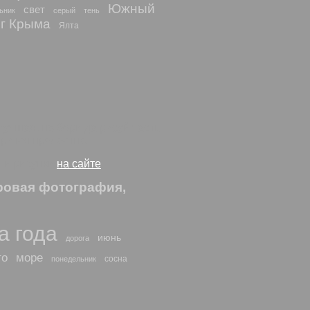
Южный
свет
ьник
серый
тень
г Крыма
Ялта
лучшая, но бери да рисуй часть
трится прелестно.
о и рисунки
на сайте
ровая фотография,
а года
июнь
дорога
то
море
сосна
понедельник