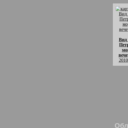
Вид
Пет
мо
веч
2010
комм
В Ми
море 
утром
Вид 
фото
Обл