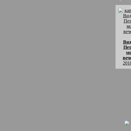
Вид
Пет
м
веч
201
комм
Вече
сумер
Вид 
фото