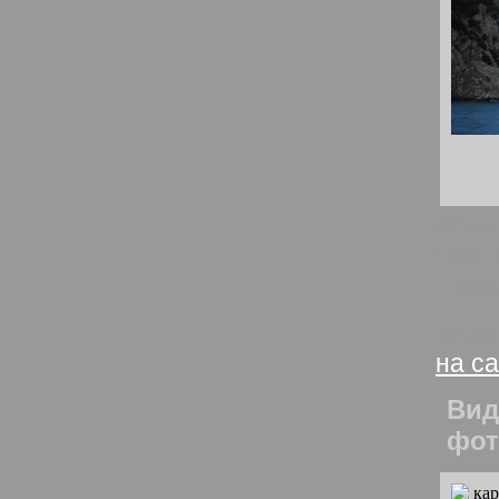
комм
Обыч
сторо
Маяк
на с
Вид
фот