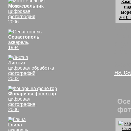
Зам
Можжевельник
на
цифровая
мор
фотография,
2010 
2006
комм
Снято
Севастополь
акварель,
спус
1994
Ласт
Листья
Замо
цифровая обработка
на с
фотографий,
2002
Фонари на фоне гор
цифровая
Осе
фотография,
фот
2006
Глина
акварель,