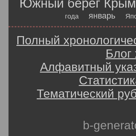
Южный берег Крым
январь
года
Яп
Полный хронологичес
Блог
Алфавитный ука
Статистик
Тематический ру
b-generat