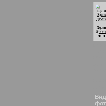
Здан
Дюль
2010 
комм
Даже 
дом 
знам
попул
Здан
рису
Вид
фот