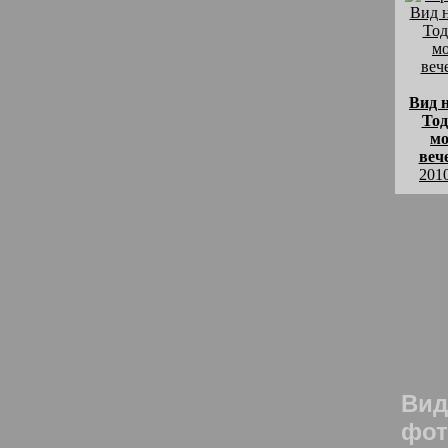
Вид 
Тод
м
веч
201
комм
Вдол
неск
ли кт
Вид 
фото
Вид
фот