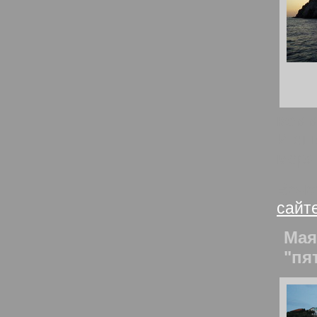
комм
И ещ
моря
Вече
сайт
Мая
"пя