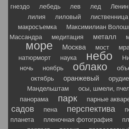
гнездо
лебедь
лев
лед
Ленин
лилия
лиловый
лиственница
макросъемка
Максимилиан Волош
металл
Массандра
медитация
море
Москва
мост
мр
небо
натюрморт
наука
Ни
облако
ночь
ноябрь
объ
оранжевый
октябрь
орудие
Мандельштам
осы, шмели, пче
парк
панорама
парные аквар
садов
перспектива
пена
п
планета
пленочная фотография
п