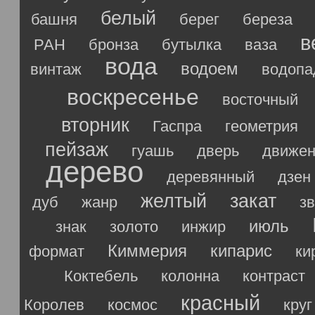
белый
башня
берег
береза
в
РАН
бронза
бутылка
ваза
вода
водоем
винтаж
водопа
воскресенье
восточный
вторник
Гаспра
геометрия
пейзаж
гуашь
дверь
движен
дерево
деревянный
дзен
желтый
закат
дуб
жанр
з
июль
знак
золото
инжир
Киммерия
кипарис
формат
ки
Коктебель
колонна
контраст
красный
Королев
космос
круг