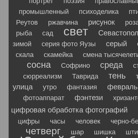
портрет
поэзия
православны
промышленный
психоделика
пт
рисунок
Реутов
ржавчина
роз
свет
Севастопо
рыба
сад
серый
зимой
серия фото Яузы
скала
скамейка
смена тысячелет
сосна
среда
Софрино
с
тень
сюрреализм
Таврида
улица
февраль
утро
фантазия
фэнтези
фотоаппарат
хризан
цифровая обработка фотографий
цифры
часы
человек
черно-б
четверг
шар
шишка
шти