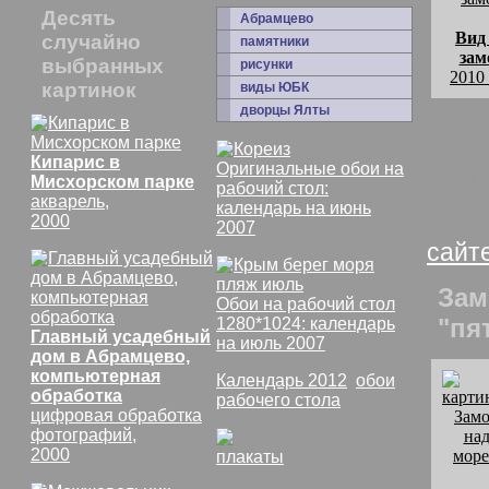
Десять
Абрамцево
Вид
случайно
памятники
зам
выбранных
рисунки
2010
картинок
виды ЮБК
дворцы Ялты
комм
Я даж
Кипарис в
Оригинальные обои на
темн
Мисхорском парке
рабочий стол:
акварель,
календарь на июнь
Вид 
2000
2007
сайт
Зам
Обои на рабочий стол
"пя
1280*1024: календарь
Главный усадебный
на июль 2007
дом в Абрамцево,
компьютерная
Календарь 2012
,
обои
обработка
рабочего стола
цифровая обработка
фотографий,
2000
плакаты
СССР