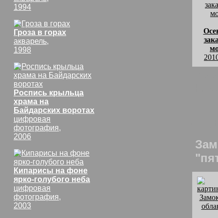
1994
Осе
Гроза в горах
зак
акварель,
м
1998
201
комм
На м
Роспись крыльца
храма на
Осен
Байдарских воротах
цифровая
рису
фотография,
2006
Зам
"пя
Кипарисы на фоне
ярко-голубого неба
цифровая
фотография,
2003