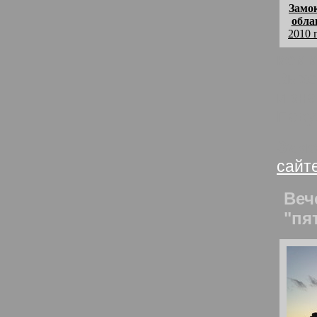
Замо
обла
2010 
комм
Выхо
и зн
Пару
Замо
сайт
Веч
"пя