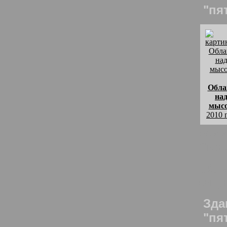
"пя
Обла
на
мыс
2010 
комм
Скор
Обла
рису
Зда
"пя