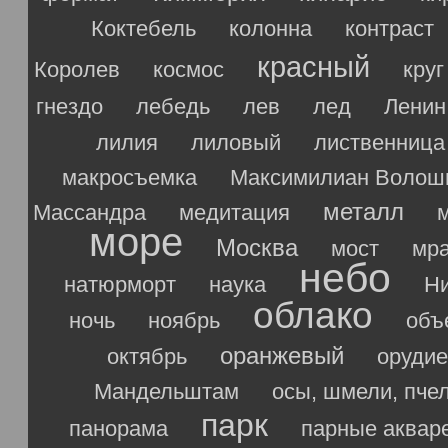
Коктебель
колонна
контраст
красный
Королев
космос
круг
гнездо
лебедь
лев
лед
Ленин
лилия
лиловый
лиственница
макросъемка
Максимилиан Волош
металл
Массандра
медитация
море
Москва
мост
мр
небо
натюрморт
наука
Ни
облако
ночь
ноябрь
объ
оранжевый
октябрь
орудие
Мандельштам
осы, шмели, пче
парк
панорама
парные аквар