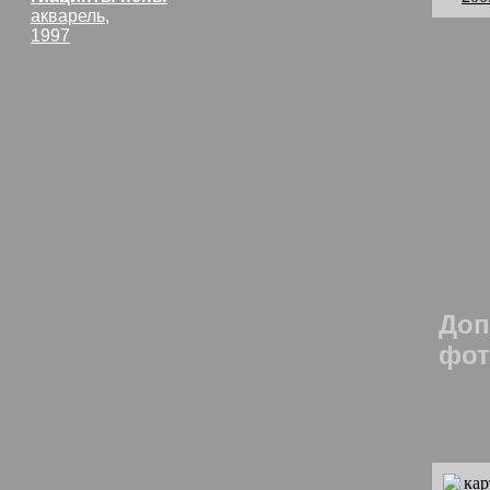
акварель,
1997
комм
Видн
очен
кроме
пока.
Вид 
найт
Доп
фот