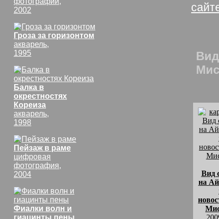
фотографий,
сайт
2002
Гроза за горизонтом
акварель,
1995
Вид
Мис
Балка в
окрестностях
Кореиза
акварель,
1998
Пейзаж в раме
цифровая
фотография,
Вид 
2004
на Ай
новос
Фиалки волн и
Мис
гиацинты пены
200