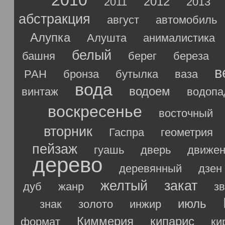
2010
2012
2011
2013
абстракция
август
автомобиль
Алупка
Алушта
анималистика
белый
башня
берег
береза
в
РАН
бронза
бутылка
ваза
вода
водоем
винтаж
водопа
воскресенье
восточный
вторник
Гаспра
геометрия
пейзаж
гуашь
дверь
движен
дерево
деревянный
дзен
желтый
закат
дуб
жанр
з
июль
знак
золото
инжир
Киммерия
кипарис
формат
ки