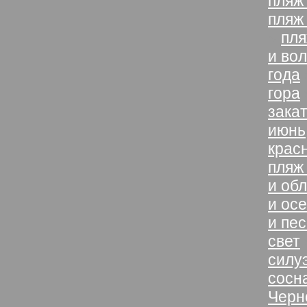
пляж
пляж
»
пля
и во
года
гора
зака
июнь
крас
пляж
и об
и ос
и пес
свет
силу
сосн
Черн