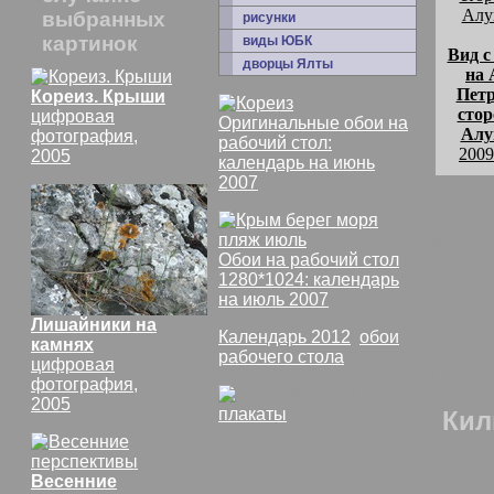
выбранных
рисунки
картинок
виды ЮБК
Вид с
дворцы Ялты
на 
Петр
Кореиз. Крыши
сто
цифровая
Оригинальные обои на
Алу
фотография,
рабочий стол:
2009
2005
календарь на июнь
2007
комм
Обои на рабочий стол
Карт
1280*1024: календарь
будет
на июль 2007
Лишайники на
Календарь 2012
,
обои
Вид 
камнях
рабочего стола
цифровая
найт
фотография,
2005
плакаты
СССР
Кил
Весенние