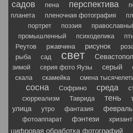
садов
перспектива
пена
п
планета
пленочная фотография
п
портрет
поэзия
православны
промышленный
психоделика
пт
рисунок
Реутов
ржавчина
роз
свет
Севастопо
рыба
сад
серый
зимой
серия фото Яузы
скала
скамейка
смена тысячелет
сосна
среда
Софрино
с
тень
сюрреализм
Таврида
улица
февраль
утро
фантазия
фэнтези
фотоаппарат
хризан
цифровая обработка фотографий