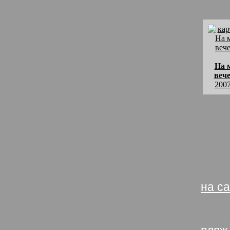
На 
веч
2007
комм
Пуст
На м
на с
Рабо
разд