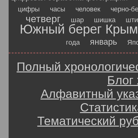
цифры
часы
человек
черно-б
четверг
шар
шишка
шти
Южный берег Крым
январь
года
Яп
Полный хронологичес
Блог
Алфавитный ука
Статистик
Тематический ру