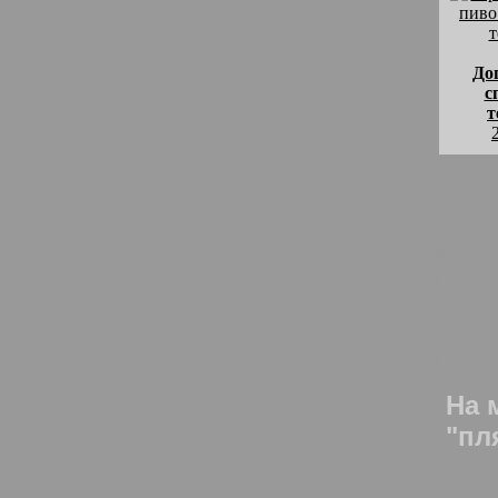
Доп
с
т
комм
Пост
Допи
похо
На 
"пл