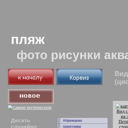
пляж
фото рисунки акв
Вид
(ци
Десять
Абрамцево
случайно
памятники