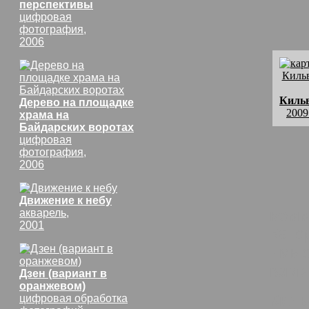
перспективы
цифровая
фотография,
2006
Киль
Дерево на площадке
2009
храма на
Байдарских воротах
цифровая
фотография,
2006
Движение к небу
комм
акварель,
2001
Кате
- мы
взгля
Дзен (вариант в
оранжевом)
Киль
цифровая обработка