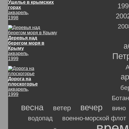
Ущелье в крымских
199
горах
акварель,
200
1998
200
Деревья над
берегом моря в
а
Крыму
акварель,
Пет
1999
ар
Дорога на
плоскогорье
бе
акварель,
1999
Ботан
весна
вечер
ветер
вино
водопад
военно-морской флот
врем