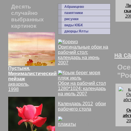
Ли
Десять
Абрамцево
ск
случайно
памятники
20
выбранных
рисунки
картинок
комм
виды ЮБК
дворцы Ялты
Лист
Лист
Оригинальные обои на
рабочий стол:
на с
календарь на июнь
2007
Осе
Пустыня.
Минималистический
"Ро
пейзаж
Обои на рабочий стол
акварель,
1280*1024: календарь
1998
на июль 2007
Календарь 2012
,
обои
рабочего стола
О
абс
20
плакаты
СССР