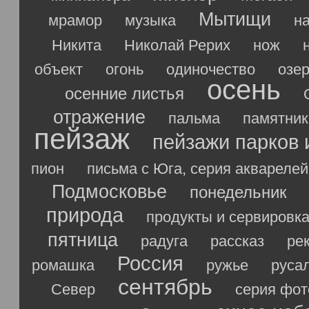
Мытищи
мрамор
музыка
н
Никита
Николай Рерих
нож
объект
огонь
одиночество
озе
осень
осенние листья
отражение
пальма
памятник
пейзаж
пейзажи парков 
пион
письма с Юга, серия акварелей
Подмосковье
понедельник
природа
продукты и сервировк
пятница
радуга
рассказ
ре
Россия
ромашка
ружье
руса
сентябрь
Север
серия фо