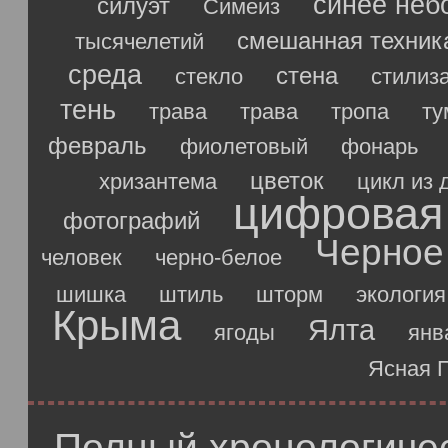
синее неб
силуэт
Симеиз
смешанная техник
тысячелетий
среда
стена
стекло
стилиз
тень
трава
трава
тропа
ту
февраль
фиолетовый
фонарь
цветок
хризантема
цикл из 
цифровая
фотографий
Черное
человек
черно-белое
шишка
штиль
шторм
экология
Крыма
Ялта
ягоды
янв
Ясная 
Полный хронологичес