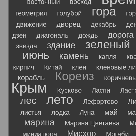
восточный
восход
гора
геометрия
голубой
го
дворец
движение
декабрь
де
дорога
дзен
диагональ
дождь
зеленый
здание
звезда
июнь
камень
капля
кв
кирпич
Китай
клен
кленовые ли
Кореиз
корабль
коричнев
Крым
Кусково
Ласпи
Ласт
лето
лес
Ли
Лефортово
май
листья
лодка
Луна
ма
марина
м
Марина Цветаева
Мисхор
миниатюра
Могаби