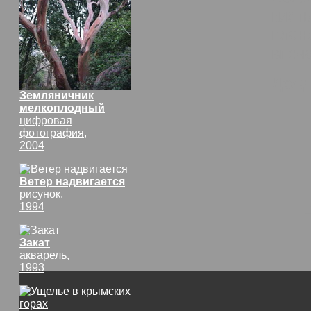
кист
план
впеч
Дож
Земляничник
мелкоплодный
цифровая
фотография,
2004
Ветер надвигается
рисунок,
1994
Закат
акварель,
1993