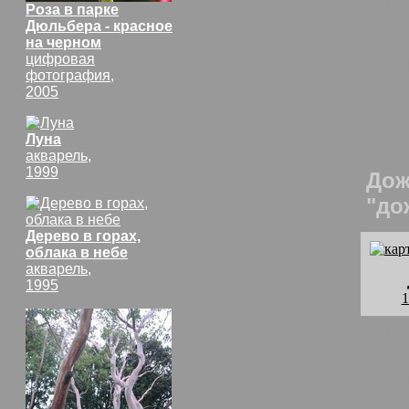
комм
Роза в парке
Лист
Дюльбера - красное
на черном
цифровая
Осен
фотография,
рису
2005
Луна
акварель,
1999
Дож
"до
Дерево в горах,
облака в небе
акварель,
1995
1
комм
Серы
разм
Дожд