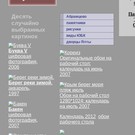
Па
Десять
Абрамцево
случайно
памятники
выбранных
рисунки
картинок
виды ЮБК
комм
дворцы Ялты
Памя
Буква V
цифровая
неда
Оригинальные обои на
фотография,
рабочий стол:
2006
календарь на июнь
Памя
2007
похо
Берег реки зимой.
акварель,
1997
Обои на рабочий стол
1280*1024: календарь
на июль 2007
Бакен
цифровая
Календарь 2012
,
обои
фотография,
рабочего стола
2007