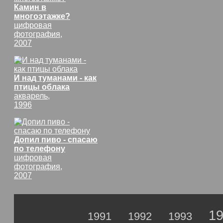
Камин в
многоэтажке?
цифровая
фотография,
2007
И над туманами - как
птицы облака
акварель,
1996
Допил пиво - спасаю
по телефону
цифровая
фотография,
2007
1
1991
1992
1993