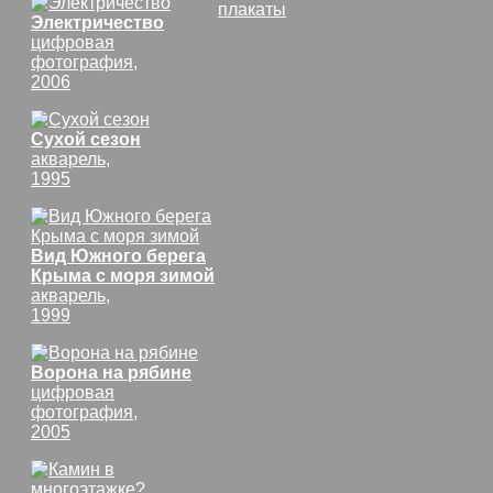
плакаты
СССР
Электричество
цифровая
фотография,
2006
Сухой сезон
акварель,
1995
Вид Южного берега
Крыма с моря зимой
акварель,
1999
Ворона на рябине
цифровая
фотография,
2005