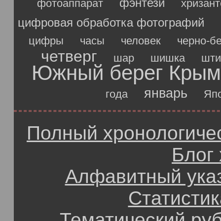
фэнтези
фотоаппарат
хризан
цифровая обработка фотографий
цифры
часы
человек
черно-б
четверг
шар
шишка
шти
Южный берег Крым
январь
года
Яп
Полный хронологичес
Блог
Алфавитный ука
Статистик
Тематический ру