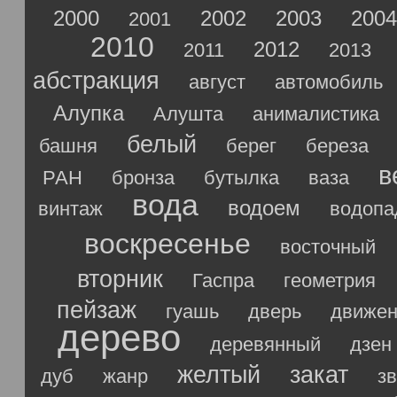
2000
2002
2003
2004
2001
2010
2012
2011
2013
абстракция
август
автомобиль
Алупка
Алушта
анималистика
белый
башня
берег
береза
в
РАН
бронза
бутылка
ваза
вода
водоем
винтаж
водопа
воскресенье
восточный
вторник
Гаспра
геометрия
пейзаж
гуашь
дверь
движен
дерево
деревянный
дзен
желтый
закат
дуб
жанр
з