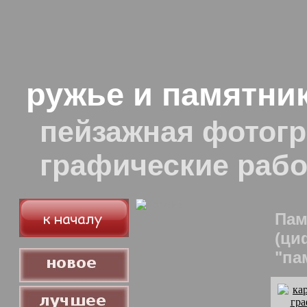
ружье и памятни
пейзажная фотогр
графические раб
Пам
(ци
"па