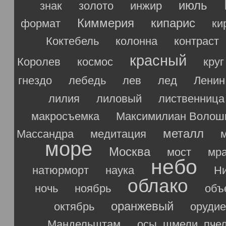
июль
знак
золото
инжир
Киммерия
кипарис
формат
ки
Коктебель
колонна
контраст
красный
Королев
космос
круг
гнездо
лебедь
лев
лед
Ленин
лилия
лиловый
лиственница
макросъемка
Максимилиан Волош
металл
Массандра
медитация
море
Москва
мост
мр
небо
натюрморт
наука
Ни
облако
ночь
ноябрь
объ
оранжевый
октябрь
орудие
Мандельштам
осы, шмели, пче