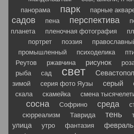
парк
панорама
парные аквар
садов
перспектива
пена
п
планета
пленочная фотография
п
портрет
поэзия
православны
промышленный
психоделика
пт
рисунок
Реутов
ржавчина
роз
свет
Севастопо
рыба
сад
серый
зимой
серия фото Яузы
скала
скамейка
смена тысячелет
сосна
среда
Софрино
с
тень
сюрреализм
Таврида
улица
февраль
утро
фантазия