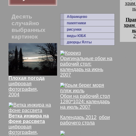
Десять
Абрамцево
Пра
случайно
памятники
храм
выбранных
рисунки
н
картинок
2
виды ЮБК
дворцы Ялты
комм
К эт
Оригинальные обои на
подоб
рабочий стол:
календарь на июнь
стоит
2007
Плохая погода
Прав
цифровая
фотография,
похо
2004
Обои на рабочий стол
1280*1024: календарь
на июль 2007
Ветка инжира на
Календарь 2012
,
обои
фоне рассвета
рабочего стола
цифровая
фотография,