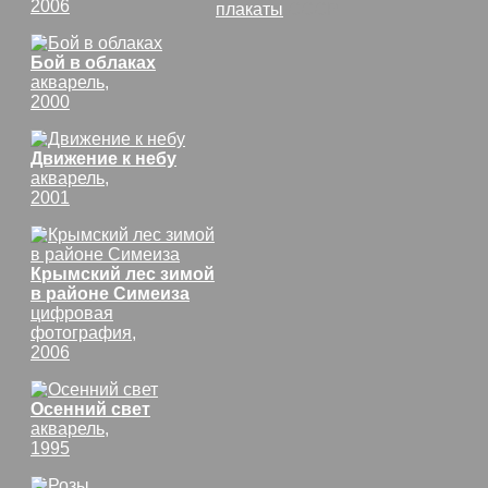
2006
плакаты
СССР
Бой в облаках
акварель,
2000
Движение к небу
акварель,
2001
Крымский лес зимой
в районе Симеиза
цифровая
фотография,
2006
Осенний свет
акварель,
1995