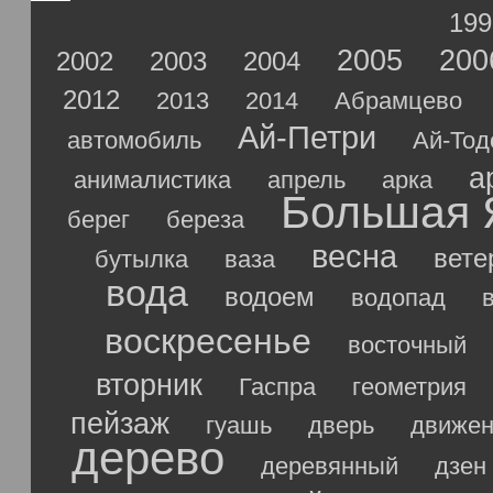
199
2005
200
2002
2003
2004
2012
2013
2014
Абрамцево
Ай-Петри
автомобиль
Ай-Тод
а
анималистика
апрель
арка
Большая 
берег
береза
весна
вете
бутылка
ваза
вода
водоем
водопад
воскресенье
восточный
вторник
Гаспра
геометрия
пейзаж
гуашь
дверь
движен
дерево
деревянный
дзен