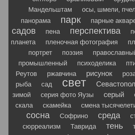
Мандельштам
осы, шмели, пче
парк
панорама
парные аквар
садов
перспектива
пена
п
планета
пленочная фотография
п
портрет
поэзия
православны
промышленный
психоделика
пт
рисунок
Реутов
ржавчина
роз
свет
Севастопо
рыба
сад
серый
зимой
серия фото Яузы
скала
скамейка
смена тысячелет
сосна
среда
Софрино
с
тень
сюрреализм
Таврида