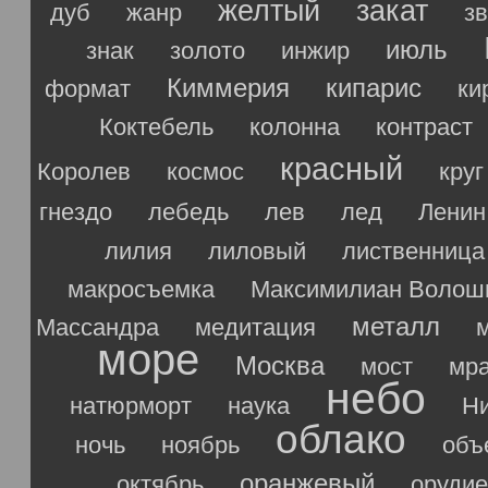
желтый
закат
дуб
жанр
з
июль
знак
золото
инжир
Киммерия
кипарис
формат
ки
Коктебель
колонна
контраст
красный
Королев
космос
круг
гнездо
лебедь
лев
лед
Ленин
лилия
лиловый
лиственница
макросъемка
Максимилиан Волош
металл
Массандра
медитация
море
Москва
мост
мр
небо
натюрморт
наука
Ни
облако
ночь
ноябрь
объ
оранжевый
октябрь
орудие