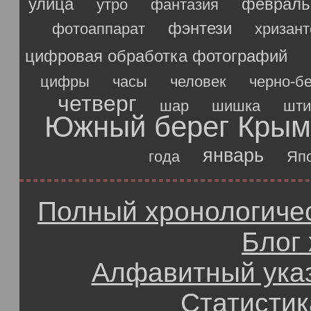
улица
февраль
утро
фантазия
фэнтези
фотоаппарат
хризан
цифровая обработка фотографий
цифры
часы
человек
черно-б
четверг
шар
шишка
шти
Южный берег Крым
январь
года
Яп
Полный хронологичес
Блог
Алфавитный ука
Статистик