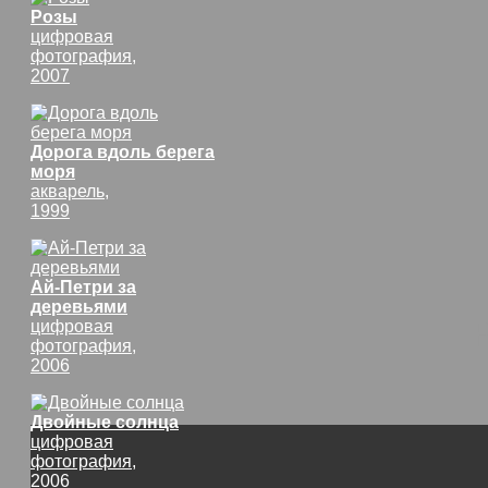
Розы
цифровая
фотография,
2007
Дорога вдоль берега
моря
акварель,
1999
Ай-Петри за
деревьями
цифровая
фотография,
2006
Двойные солнца
цифровая
фотография,
2006