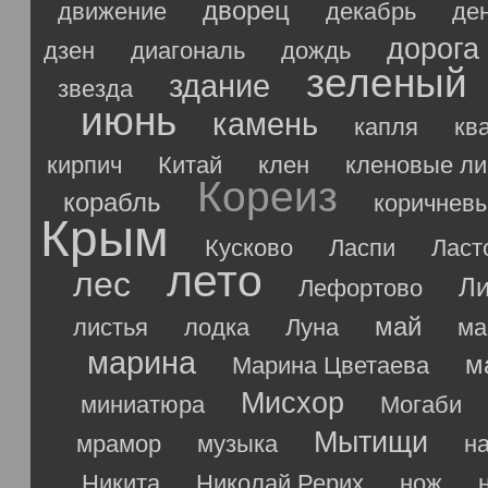
дворец
движение
декабрь
де
дорога
дзен
диагональ
дождь
зеленый
здание
звезда
июнь
камень
капля
кв
кирпич
Китай
клен
кленовые ли
Кореиз
корабль
коричнев
Крым
Кусково
Ласпи
Ласт
лето
лес
Ли
Лефортово
май
листья
лодка
Луна
ма
марина
м
Марина Цветаева
Мисхор
миниатюра
Могаби
Мытищи
мрамор
музыка
н
Никита
Николай Рерих
нож