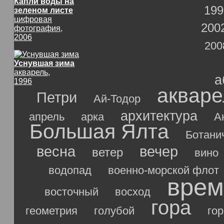
Капли воды на
199
зеленом листе
цифровая
200
фотография,
2006
200
Уснувшая зима
акварель,
а
1996
акваре
Петри
Ай-Тодор
архитектура
апрель
арка
А
Большая Ялта
Ботани
весна
вечер
ветер
вино
водопад
военно-морской флот
врем
восточный
восход
гора
геометрия
голубой
го