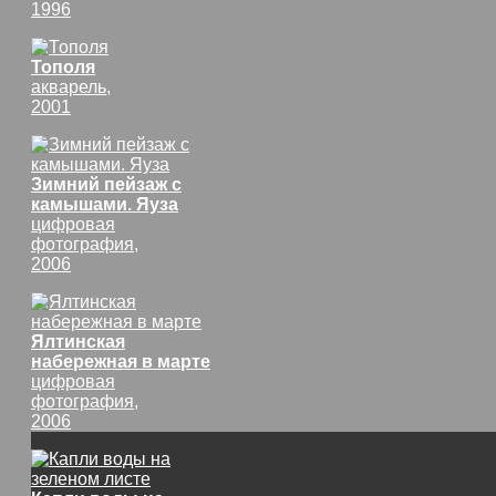
1996
Тополя
акварель,
2001
Зимний пейзаж с
камышами. Яуза
цифровая
фотография,
2006
Ялтинская
набережная в марте
цифровая
фотография,
2006