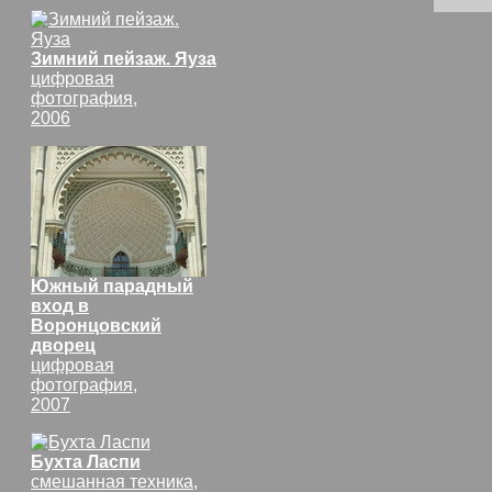
комм
Новы
Зимний пейзаж. Яуза
цифровая
можн
фотография,
2006
Улиц
рису
Южный парадный
вход в
Воронцовский
дворец
цифровая
фотография,
2007
Бухта Ласпи
смешанная техника,