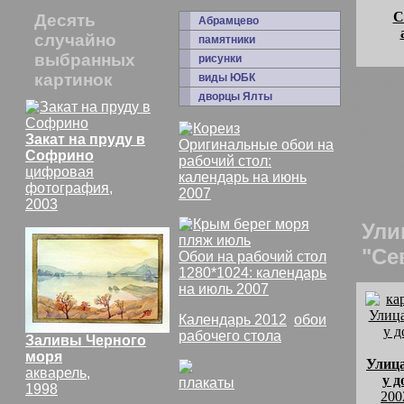
С
Десять
Абрамцево
случайно
памятники
выбранных
рисунки
картинок
комм
виды ЮБК
дворцы Ялты
По в
выра
Закат на пруду в
Оригинальные обои на
Софрино
рабочий стол:
Спец
цифровая
календарь на июнь
фотография,
рису
2007
2003
Ули
"Се
Обои на рабочий стол
1280*1024: календарь
на июль 2007
Календарь 2012
,
обои
рабочего стола
Заливы Черного
моря
Улица
акварель,
у д
плакаты
СССР
1998
200