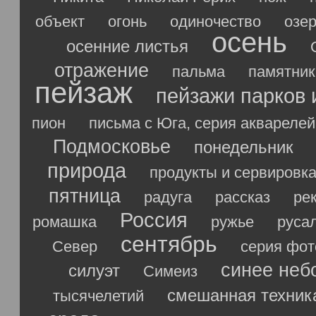
объект
огонь
одиночество
озе
осень
осенние листья
отражение
пальма
памятник
пейзаж
пейзажи парков 
пион
письма с Юга, серия акварелей
Подмосковье
понедельник
природа
продукты и сервировк
пятница
радуга
рассказ
ре
Россия
ромашка
ружье
руса
сентябрь
Север
серия фо
синее неб
силуэт
Симеиз
смешанная техник
тысячелетий