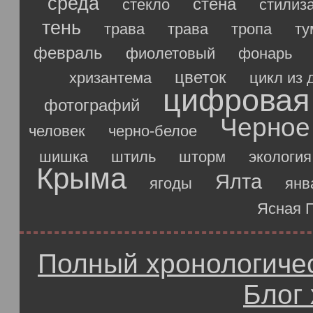
среда
стена
стекло
стилиз
тень
трава
трава
тропа
ту
февраль
фиолетовый
фонарь
цветок
хризантема
цикл из 
цифровая
фотографий
Черное
человек
черно-белое
шишка
штиль
шторм
экология
Крыма
Ялта
ягоды
янв
Ясная 
Полный хронологичес
Блог