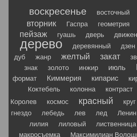
воскресенье
восточный
вторник
Гаспра
геометрия
пейзаж
гуашь
дверь
движен
дерево
деревянный
дзен
желтый
закат
дуб
жанр
з
июль
знак
золото
инжир
Киммерия
кипарис
формат
ки
Коктебель
колонна
контраст
красный
Королев
космос
круг
гнездо
лебедь
лев
лед
Ленин
лилия
лиловый
лиственница
макросъемка
Максимилиан Волош