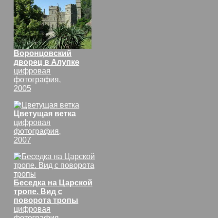
Воронцовский
дворец в Алупке
цифровая
фотография,
2005
Цветущая ветка
цифровая
фотография,
2007
Беседка на Царской
тропе. Вид с
поворота тропы
цифровая
фотография,