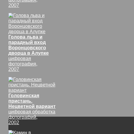
2007
Голова льва и
парадный вход
Воронцовского
дворца в Алупке
цифровая
фотография,
2007
Головинская
пристань.
Нецветной вариант
цифровая обработка
фотографий,
2002