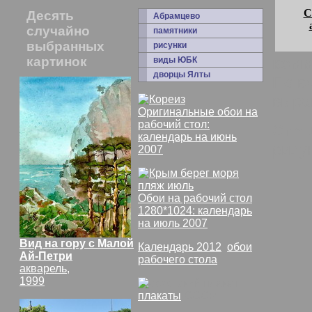
С
Десять
Абрамцево
случайно
памятники
выбранных
рисунки
картинок
комм
виды ЮБК
дворцы Ялты
По в
выра
Оригинальные обои на
рабочий стол:
Спец
календарь на июнь
рису
2007
Обои на рабочий стол
1280*1024: календарь
на июль 2007
Вид на гору с Малой
Календарь 2012
,
обои
Ай-Петри
рабочего стола
акварель,
1999
плакаты
СССР