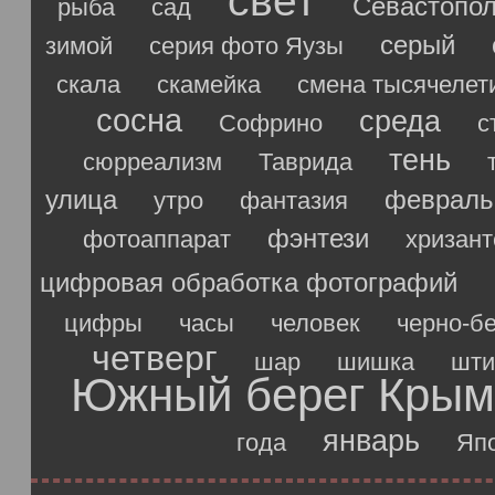
свет
Севастопо
рыба
сад
серый
зимой
серия фото Яузы
скала
скамейка
смена тысячелет
сосна
среда
Софрино
с
тень
сюрреализм
Таврида
улица
февраль
утро
фантазия
фэнтези
фотоаппарат
хризан
цифровая обработка фотографий
цифры
часы
человек
черно-б
четверг
шар
шишка
шти
Южный берег Крым
январь
года
Яп