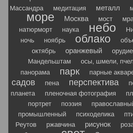
металл
Массандра
медитация
море
Москва
мост
мр
небо
натюрморт
наука
Ни
облако
ночь
ноябрь
объ
оранжевый
октябрь
орудие
Мандельштам
осы, шмели, пче
парк
панорама
парные аквар
садов
перспектива
пена
п
планета
пленочная фотография
п
портрет
поэзия
православны
промышленный
психоделика
пт
рисунок
Реутов
ржавчина
роз