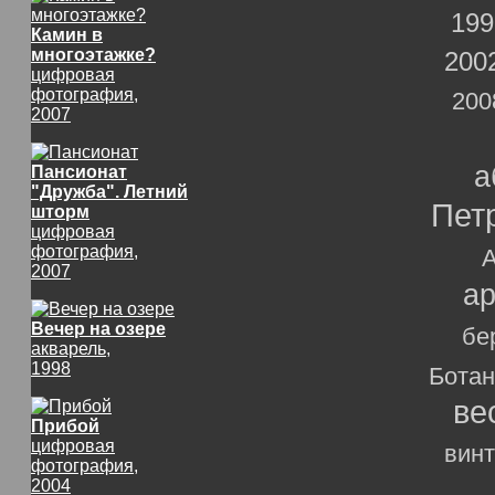
199
Камин в
многоэтажке?
200
цифровая
фотография,
200
2007
а
Пансионат
"Дружба". Летний
Пет
шторм
цифровая
фотография,
2007
ар
Вечер на озере
бе
акварель,
1998
Ботан
ве
Прибой
цифровая
вин
фотография,
2004