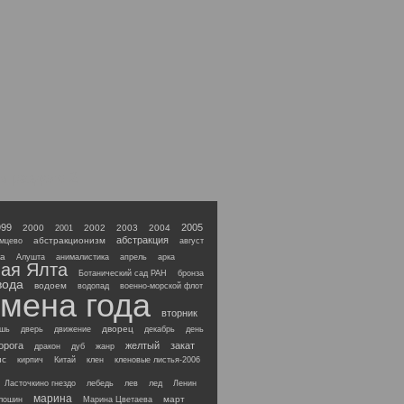
м разделе 2
999
2005
2000
2002
2003
2004
2001
абстракция
абстракционизм
мцево
август
а
Алушта
анималистика
апрель
арка
ая Ялта
Ботанический сад РАН
бронза
вода
водоем
водопад
военно-морской флот
мена года
вторник
дворец
ашь
дверь
движение
декабрь
день
орога
желтый
закат
дракон
дуб
жанр
ис
кирпич
Китай
клен
кленовые листья-2006
Ласточкино гнездо
лебедь
лев
лед
Ленин
марина
март
лошин
Марина Цветаева