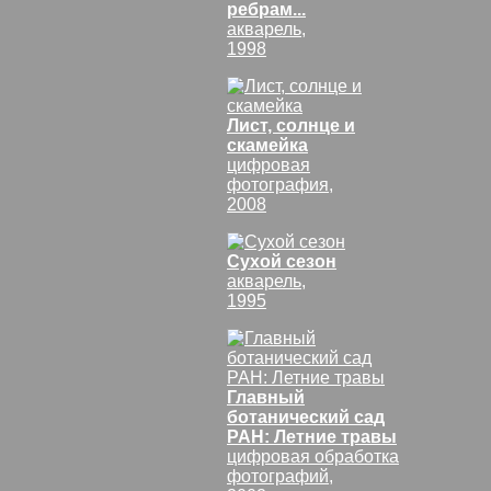
ребрам...
акварель,
1998
Лист, солнце и
скамейка
цифровая
фотография,
2008
Сухой сезон
акварель,
1995
Главный
ботанический сад
РАН: Летние травы
цифровая обработка
фотографий,