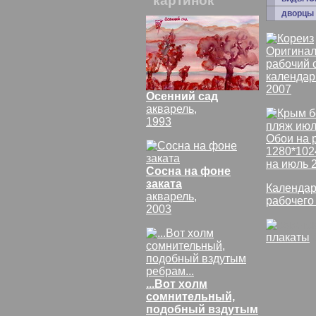
картинок
дворцы
Оригинал
рабочий 
календар
2007
Осенний сад
акварель,
1993
Обои на 
1280*102
на июль 
Сосна на фоне
заката
Календар
акварель,
рабочего
2003
плакаты
...Вот холм
сомнительный,
подобный вздутым