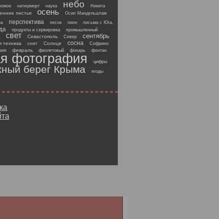
небо
комое
натюрморт
наука
Никита
осень
енние листья
Осип Мандельштам
перспектива
на
песок
пион
письма с Юга,
да
продукты и сервировка
промышленный
свет
сентябрь
Севастополь
Север
сосна
 техника
снег
Солнце
Софрино
февраль
зия
фиолетовый
фонарь
фонтан
я фотография
цифры
ный берег Крыма
ягоды
ка
йта