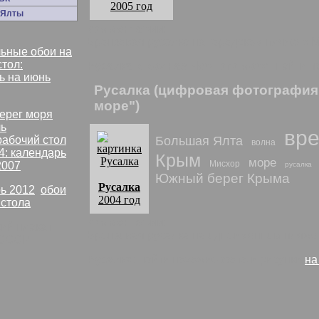
2005 год
 Ялты
комментарии:
Бронзовая русалка на городском пляже в 
ьные обои на
стол:
Русалка в волнах Черного моря
: найти 
ь на июнь
Русалка (цифровая фотография,
море")
вре
рабочий стол
Большая Ялта
волна
4: календарь
Крым
море
Мисхор
2007
русалка
Южный берег Крыма
Русалка
ь 2012
,
обои
2004 год
 стола
комментарии:
Бронзовая русалка на одноименном пляже
СССР
Русалка
: найти похожие фото и рисунки
на