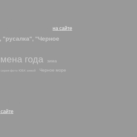
Мисхоре.
похожие фото и рисунки
на сайте
 "русалка", "Черное
мена года
зима
Черное море
серия фото ЮБК зимой
 в Мисхоре.
 сайте