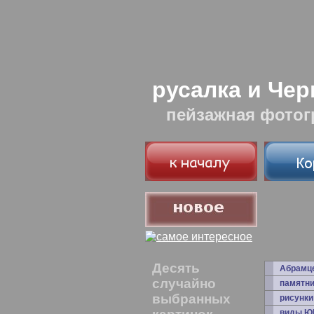
русалка и Чер
пейзажная фотог
Десять
Абрамц
случайно
памятни
выбранных
рисунки
виды Ю