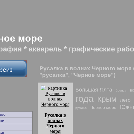
ное море
рафия * акварель * графические раб
Русалка в волнах Черного моря
"русалка", "Черное море")
Большая Ялта
в
бронза
года
Крым
лето
Южны
Черное море
русалка
ево
Русалка в
волнах
ки
Черного
моря
БК