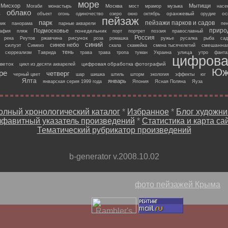
море
Мисхор
Мытищи
Москва
Могаби
монастырь
мост
мрамор
музыка
насе
облако
оранжевый
ос
ь
объект
огонь
одиночество
озеро
окно
октябрь
орудие
пейзаж
парк
пейзажи парков и садов
ник
панорама
парные акварели
пе
приро
Подмосковье
понедельник
рафия
пляж
порт
портрет
поэзия
православный
Россия
рисунок
река
Реутов
ржавчина
роза
ромашка
ружье
русалка
рыба
сад
синий
синее небо
силуэт
смешанная
Симеиз
скала
скамейка
смена тысячелетий
тень
улица
сюрреализм
Таврида
трава
трава
тропа
туман
Украина
утро
фанта
цифрова
веток
цифровая обработка фотографий
цикл из десяти акварелей
Юж
ре
четверг
черный цвет
шар
шишка
штиль
шторм
экология
эффекты
юг
Ялта
январь
январская серия 1999 года
Япония
Ясная Поляна
Яуза
олный хронологический каталог
*
Избранное
*
Блог художни
фавитный указатель произведений
*
Статистика и карта са
Тематический рубрикатор произведений
b-generator v.2008.10.02
© 1991-2013, Степан Бородулин:
фото пейзажей Крыма