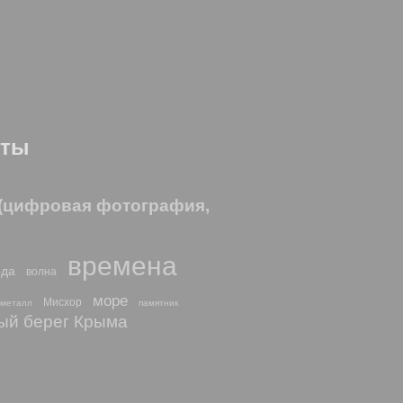
оты
 (цифровая фотография,
времена
ода
волна
море
Мисхор
металл
памятник
й берег Крыма