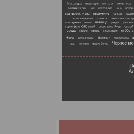
металл
Массандра
медитация
миниатюра
Николай Рерих
нож
ностальгия
ночь
ноябр
отражение
осы, шмели, пчелы
пальма
памят
серия акварелей
планета
пленочная фотог
пятница
психоделика
птица
радуга
рассказ
серый
серия фото ЮБК зимой
серия фото Яузы
среда
суббота
стена
стекло
стилизация
фэнтези
ц
Форос
фотоаппарат
хризантема
Черное мо
часы
человек
черно-белое
П
Ал