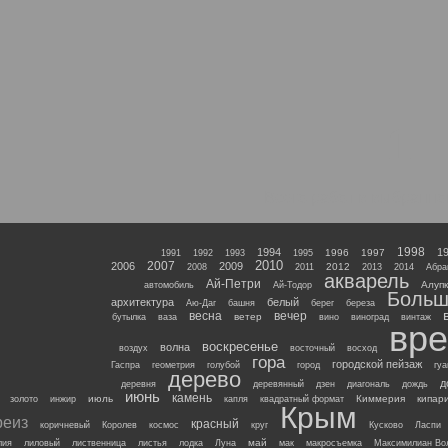
1
Всего работ в выбранно
1998
1994
1
1996
1997
1991
1992
1993
1995
2010
2007
2006
2009
2012
2008
2011
2013
2014
Абра
акварель
Ай-Петри
Алупк
автомобиль
Ай-Тодор
Больш
архитектура
белый
Аю-Даг
башня
берег
береза
весна
вечер
ветер
бутылка
ваза
вино
виноград
винтаж
вре
воскресенье
волна
воздух
восточный
восход
гора
городской пейзаж
Гаспра
геометрия
голубой
город
гу
дерево
д
деревня
деревянный
дзен
диагональ
дождь
июнь
камень
июль
Киммерия
кипар
золото
инжир
капля
квадратный формат
Крым
реиз
красный
коричневый
Королев
космос
круг
Кусково
Ласпи
май
лия
лиловый
лиственница
листья
лодка
Луна
мак
макросъемка
Максимилиан Во