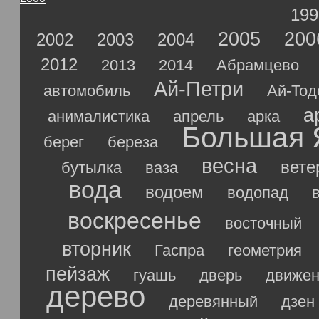
199
2005
200
2002
2003
2004
2012
2013
2014
Абрамцево
Ай-Петри
автомобиль
Ай-Тод
а
анималистика
апрель
арка
Большая 
берег
береза
весна
вете
бутылка
ваза
вода
водоем
водопад
воскресенье
восточный
вторник
Гаспра
геометрия
пейзаж
гуашь
дверь
движен
дерево
деревянный
дзен