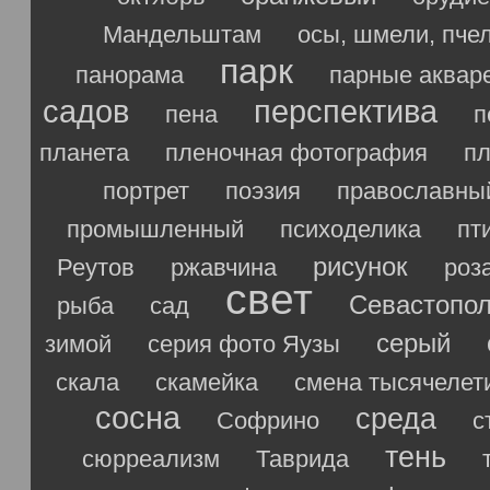
Мандельштам
осы, шмели, пче
парк
панорама
парные аквар
садов
перспектива
пена
п
планета
пленочная фотография
п
портрет
поэзия
православны
промышленный
психоделика
пт
рисунок
Реутов
ржавчина
роз
свет
Севастопо
рыба
сад
серый
зимой
серия фото Яузы
скала
скамейка
смена тысячелет
сосна
среда
Софрино
с
тень
сюрреализм
Таврида