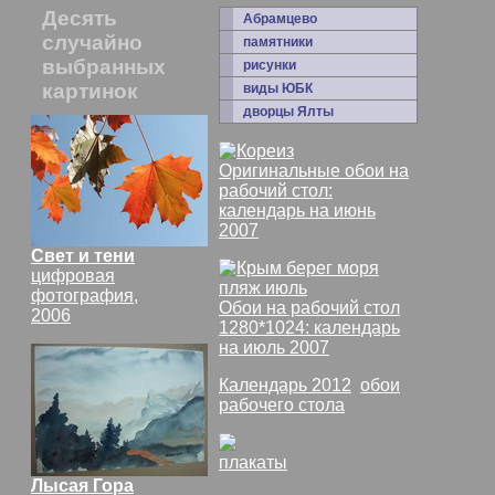
комм
Десять
Абрамцево
Мног
случайно
памятники
выбранных
Аква
рисунки
картинок
виды ЮБК
Дао
:
дворцы Ялты
Оригинальные обои на
рабочий стол:
календарь на июнь
2007
Свет и тени
цифровая
фотография,
Обои на рабочий стол
2006
1280*1024: календарь
на июль 2007
Календарь 2012
,
обои
рабочего стола
плакаты
СССР
Лысая Гора