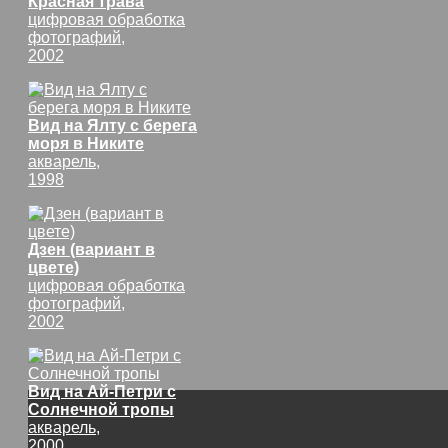
Красная трава
цифровая обработка
фотографий,
2002
Вид на Ялту с берега
моря в Никите
акварель,
1998
Дзен (вариант в
цвете)
цифровая обработка
фотографий,
2002
Вид на Ай-Петри с
Солнечной тропы
акварель,
2000