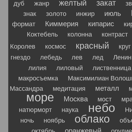
желтый
закат
дуб
жанр
з
июль
знак
золото
инжир
Киммерия
кипарис
формат
ки
Коктебель
колонна
контраст
красный
Королев
космос
круг
гнездо
лебедь
лев
лед
Ленин
лилия
лиловый
лиственница
макросъемка
Максимилиан Волош
металл
Массандра
медитация
море
Москва
мост
мр
небо
натюрморт
наука
Ни
облако
ночь
ноябрь
объ
оранжевый
октябрь
орудие