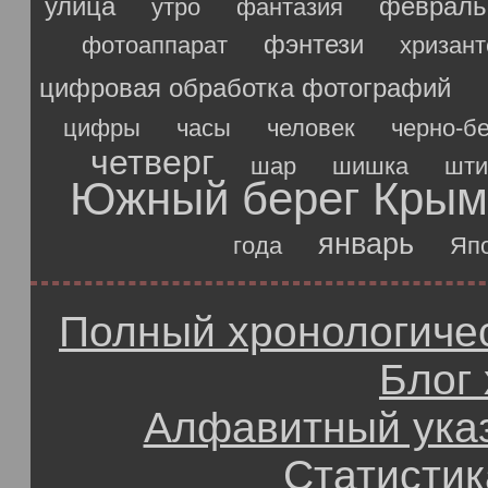
улица
февраль
утро
фантазия
фэнтези
фотоаппарат
хризан
цифровая обработка фотографий
цифры
часы
человек
черно-б
четверг
шар
шишка
шти
Южный берег Крым
январь
года
Яп
Полный хронологичес
Блог
Алфавитный ука
Статистик