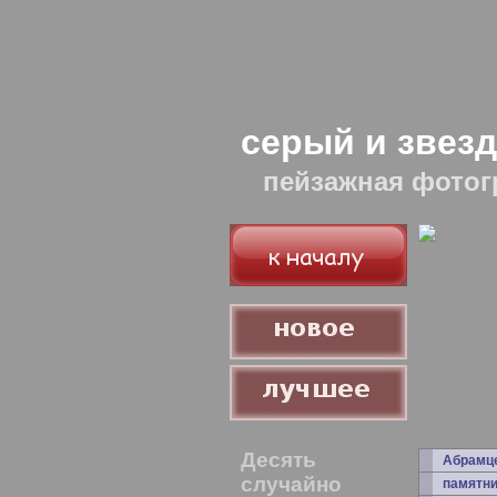
серый и звез
пейзажная фотог
Десять
Абрамц
случайно
памятни