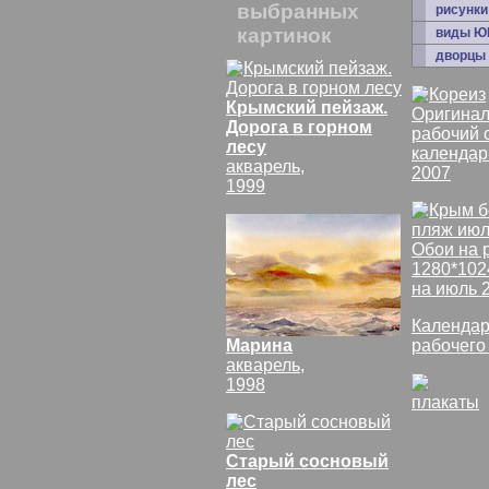
выбранных
рисунки
картинок
виды Ю
дворцы
Крымский пейзаж.
Оригинал
Дорога в горном
рабочий 
лесу
календар
акварель,
2007
1999
Обои на 
1280*102
на июль 
Календар
Марина
рабочего
акварель,
1998
плакаты
Старый сосновый
лес