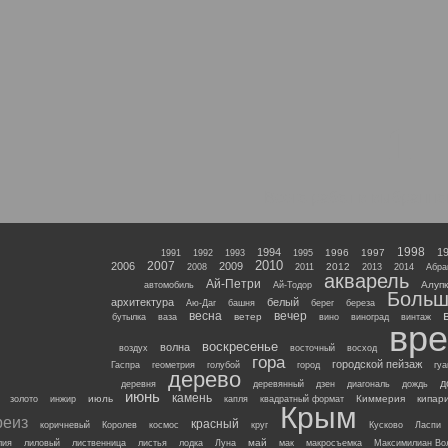
1
Всего работ в выбранно
1998
1994
1
1996
1997
1991
1992
1993
1995
2010
2007
2006
2009
2012
2008
2011
2013
2014
Абра
акварель
Ай-Петри
Алупк
автомобиль
Ай-Тодор
Больш
архитектура
белый
Аю-Даг
башня
берег
береза
весна
вечер
ветер
бутылка
ваза
вино
виноград
винтаж
вре
воскресенье
волна
воздух
восточный
восход
гора
городской пейзаж
Гаспра
геометрия
голубой
город
гу
дерево
д
деревня
деревянный
дзен
диагональ
дождь
июнь
камень
июль
Киммерия
кипар
золото
инжир
капля
квадратный формат
Крым
реиз
красный
коричневый
Королев
космос
круг
Кусково
Ласпи
май
лия
лиловый
лиственница
листья
лодка
Луна
мак
макросъемка
Максимилиан Во