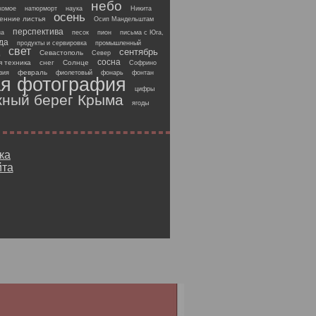
небо
комое
натюрморт
наука
Никита
осень
енние листья
Осип Мандельштам
перспектива
на
песок
пион
письма с Юга,
да
продукты и сервировка
промышленный
свет
сентябрь
Севастополь
Север
сосна
 техника
снег
Солнце
Софрино
февраль
зия
фиолетовый
фонарь
фонтан
я фотография
цифры
ный берег Крыма
ягоды
ка
йта