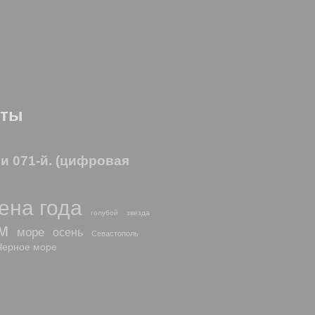
оты
 и 071-й. (цифровая
ена года
голубой
звезда
м
море
осень
Севастополь
Черное море