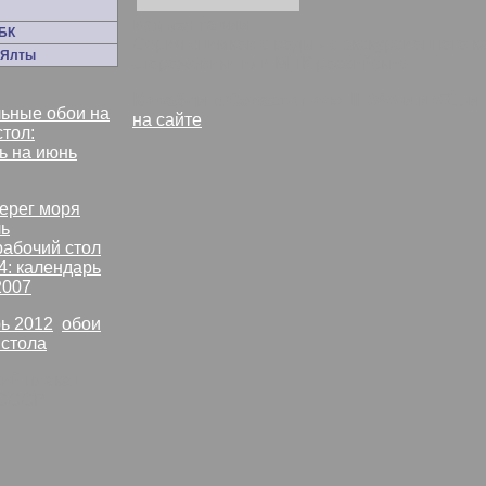
комментарии:
БК
Серия снимков с воды - с экскурсионного к
 Ялты
сторожевики или МПК российские.
Корабли в Севастополе. II. 060-й и 071-й.
ьные обои на
на сайте
стол:
ь на июнь
рабочий стол
4: календарь
2007
ь 2012
,
обои
 стола
СССР