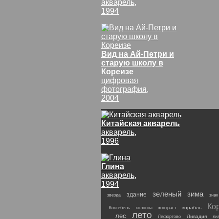
акварель,
1994
Вид на Ай-Петри и
старую школу в
Кореизе
цифровая
фотография,
2004
Китайская акварель
акварель,
1996
Глина
акварель,
1994
зеленый
зима
здание
звезда
знак
Ко
корабль
Коктебель
колонна
контраст
лето
лес
Ливадия
Лефортово
ли