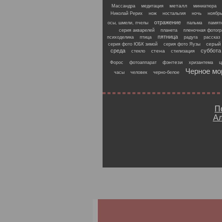
металл
Массандра
медитация
миниатюра
Николай Рерих
нож
ностальгия
ночь
ноябр
отражение
осы, шмели, пчелы
пальма
памят
серия акварелей
планета
пленочная фотог
пятница
психоделика
птица
радуга
рассказ
серый
серия фото ЮБК зимой
серия фото Яузы
среда
суббота
стена
стекло
стилизация
фэнтези
ц
Форос
фотоаппарат
хризантема
Черное мо
часы
человек
черно-белое
П
Ал