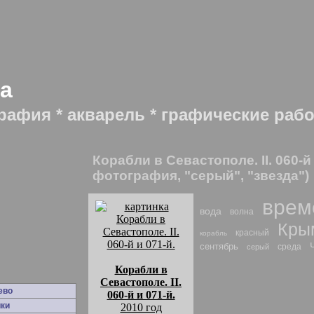
да
рафия * акварель * графические раб
Корабли в Севастополе. II. 060-й
фотография, "серый", "звезда")
врем
вода
волна
Кры
красный
корабль
сентябрь
среда
серый
Корабли в
Севастополе. II.
ево
060-й и 071-й.
ки
2010 год