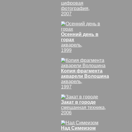
цифровая
фотография,
2007
Осенний день в
горах
акварель,
1999
Копия фрагмента
акварели Волошина
акварель,
1997
Закат в городе
смешанная техника,
2006
Над Симеизом