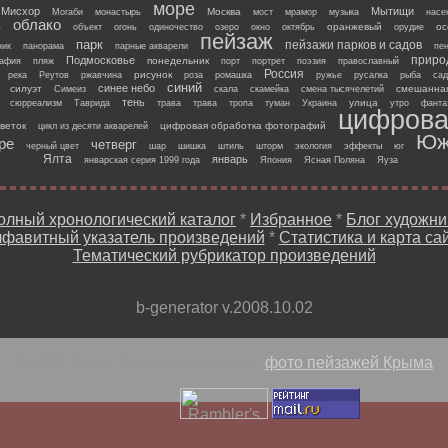
море
Мисхор
Мытищи
Москва
Могаби
монастырь
мост
мрамор
музыка
насе
облако
оранжевый
ос
ь
объект
огонь
одиночество
озеро
окно
октябрь
орудие
пейзаж
парк
пейзажи парков и садов
ник
панорама
парные акварели
пе
приро
Подмосковье
понедельник
рафия
пляж
порт
портрет
поэзия
православный
Россия
рисунок
река
Реутов
ржавчина
роза
ромашка
ружье
русалка
рыба
сад
синий
синее небо
силуэт
смешанная
Симеиз
скала
скамейка
смена тысячелетий
тень
улица
сюрреализм
Таврида
трава
трава
тропа
туман
Украина
утро
фанта
цифрова
веток
цифровая обработка фотографий
цикл из десяти акварелей
Юж
ре
четверг
черный цвет
шар
шишка
штиль
шторм
экология
эффекты
юг
Ялта
январь
январская серия 1999 года
Япония
Ясная Поляна
Яуза
олный хронологический каталог
*
Избранное
*
Блог художни
фавитный указатель произведений
*
Статистика и карта са
Тематический рубрикатор произведений
b-generator v.2008.10.02
© 1991-2013, Степан Бородулин:
фото пейзажей Крыма