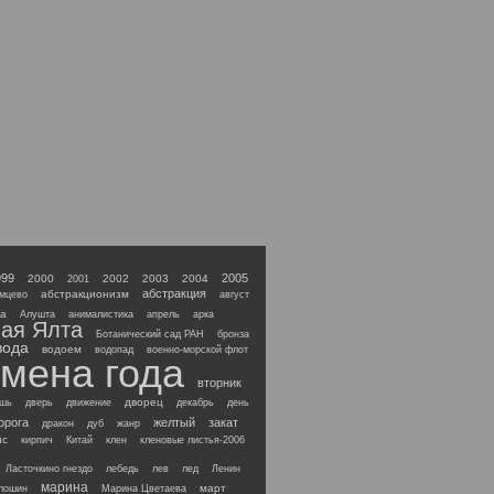
м разделе 1
999
2005
2000
2002
2003
2004
2001
абстракция
абстракционизм
мцево
август
а
Алушта
анималистика
апрель
арка
ая Ялта
Ботанический сад РАН
бронза
вода
водоем
водопад
военно-морской флот
мена года
вторник
дворец
ашь
дверь
движение
декабрь
день
орога
желтый
закат
дракон
дуб
жанр
ис
кирпич
Китай
клен
кленовые листья-2006
Ласточкино гнездо
лебедь
лев
лед
Ленин
марина
март
лошин
Марина Цветаева