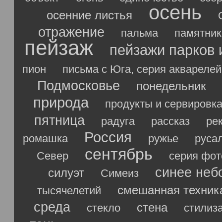
осень
осенние листья
отражение
пальма
памятник
пейзаж
пейзажи парков 
пион
письма с Юга, серия акварелей
Подмосковье
понедельник
природа
продукты и сервировк
пятница
радуга
рассказ
ре
Россия
ромашка
ружье
руса
сентябрь
Север
серия фо
синее неб
силуэт
Симеиз
смешанная техник
тысячелетий
среда
стена
стекло
стилиз