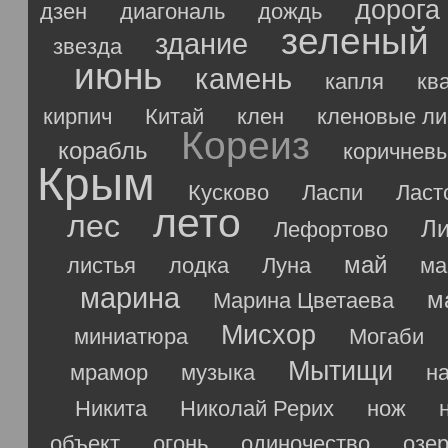
дорога
дзен
диагональ
дождь
зеленый
здание
звезда
июнь
камень
капля
кв
кирпич
Китай
клен
кленовые ли
Кореиз
корабль
коричнев
Крым
Кусково
Ласпи
Ласт
лето
лес
Ли
Лефортово
май
листья
лодка
Луна
ма
марина
м
Марина Цветаева
Мисхор
миниатюра
Могаби
Мытищи
мрамор
музыка
н
Никита
Николай Рерих
нож
объект
огонь
одиночество
озе