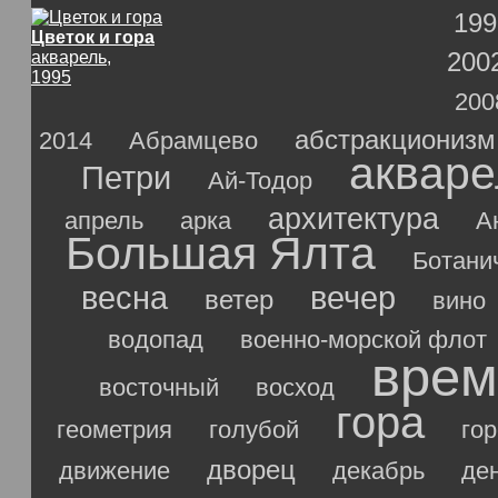
199
Цветок и гора
200
акварель,
1995
200
абстракционизм
2014
Абрамцево
акваре
Петри
Ай-Тодор
архитектура
апрель
арка
А
Большая Ялта
Ботани
весна
вечер
ветер
вино
водопад
военно-морской флот
врем
восточный
восход
гора
геометрия
голубой
го
дворец
движение
декабрь
де