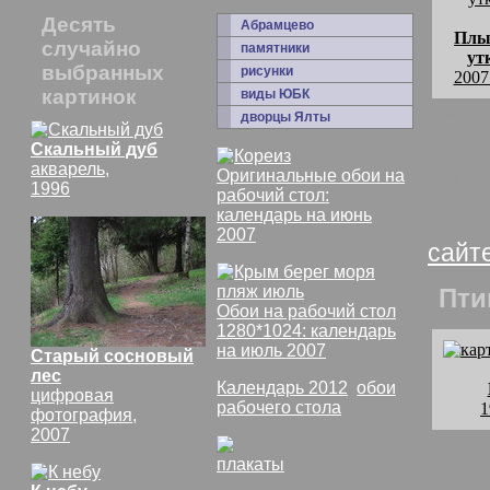
Десять
Абрамцево
Плы
случайно
памятники
ут
выбранных
рисунки
2007
картинок
виды ЮБК
комм
дворцы Ялты
Утки
Скальный дуб
акварель,
отра
Оригинальные обои на
1996
рабочий стол:
календарь на июнь
Плыв
2007
сайт
Пти
Обои на рабочий стол
1280*1024: календарь
на июль 2007
Старый сосновый
лес
Календарь 2012
,
обои
цифровая
рабочего стола
1
фотография,
2007
комм
плакаты
СССР
Аква