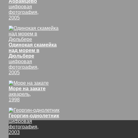
Абрамцево
цифровая
фотография,
2005
Одинокая скамейка
над морем в
Дюльбере
цифровая
фотография,
2005
Море на закате
акварель,
1998
Георгин-однолетник
цифровая
фотография,
2003