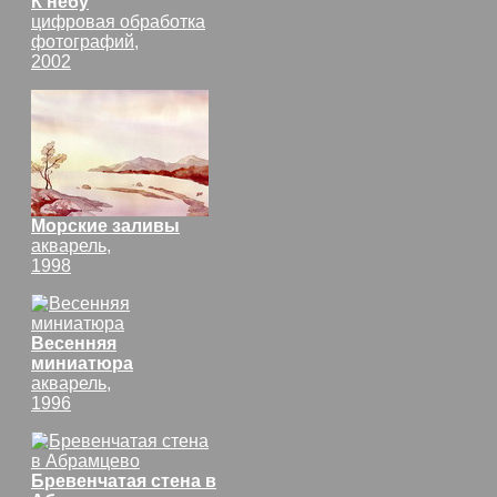
К небу
форм
цифровая обработка
фотографий,
Птиц
2002
Морские заливы
акварель,
1998
Весенняя
миниатюра
акварель,
1996
Бревенчатая стена в