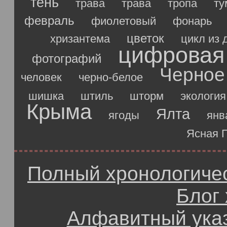
тень
трава
трава
тропа
ту
февраль
фиолетовый
фонарь
цветок
хризантема
цикл из 
цифровая
фотографий
Черное
человек
черно-белое
шишка
штиль
шторм
экология
Крыма
Ялта
ягоды
янв
Ясная 
Полный хронологичес
Блог
Алфавитный ука