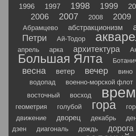
1998
1999
1996
1997
20
2007
2006
2009
2008
абстракционизм
Абрамцево
акваре
Петри
Ай-Тодор
архитектура
апрель
арка
А
Большая Ялта
Ботани
весна
вечер
ветер
вино
водопад
военно-морской флот
врем
восточный
восход
гора
геометрия
голубой
го
дворец
движение
декабрь
де
дорога
дзен
диагональ
дождь