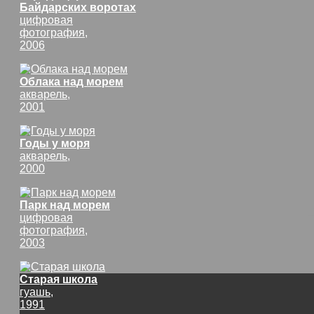
Байдарских воротах
цифровая
фотография,
2006
Облака над морем
акварель,
2001
Годы у моря
акварель,
2000
Парк над морем
цифровая
фотография,
2003
Старая школа
гуашь,
1991