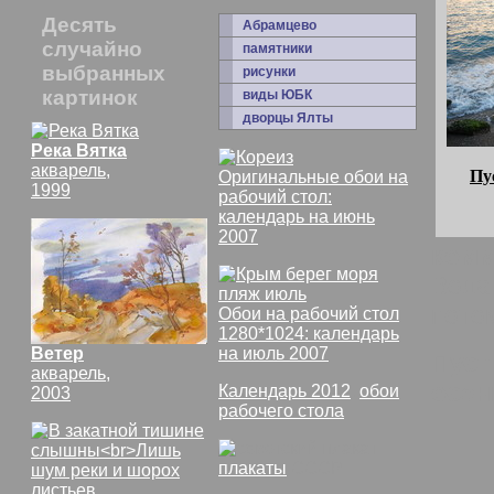
Десять
Абрамцево
случайно
памятники
выбранных
рисунки
картинок
виды ЮБК
дворцы Ялты
Река Вятка
акварель,
Пу
Оригинальные обои на
1999
рабочий стол:
календарь на июнь
2007
комм
Вода 
потом
Обои на рабочий стол
1280*1024: календарь
Ветер
на июль 2007
Пуст
акварель,
осен
Календарь 2012
,
обои
2003
рабочего стола
плакаты
СССР