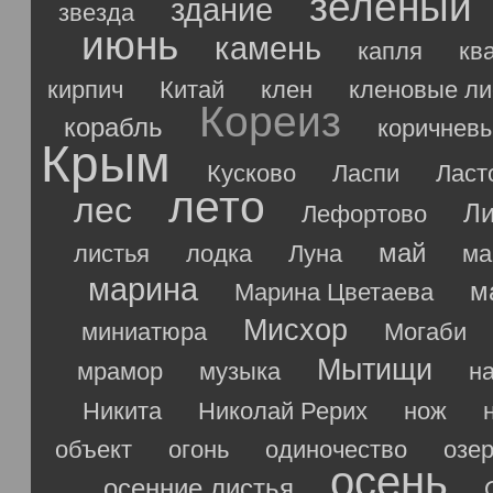
зеленый
здание
звезда
июнь
камень
капля
кв
кирпич
Китай
клен
кленовые ли
Кореиз
корабль
коричнев
Крым
Кусково
Ласпи
Ласт
лето
лес
Ли
Лефортово
май
листья
лодка
Луна
ма
марина
м
Марина Цветаева
Мисхор
миниатюра
Могаби
Мытищи
мрамор
музыка
н
Никита
Николай Рерих
нож
объект
огонь
одиночество
озе
осень
осенние листья