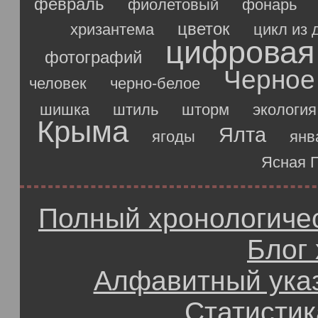
февраль
фиолетовый
фонарь
цветок
хризантема
цикл из 
цифровая
фотографий
Черное
человек
черно-белое
шишка
штиль
шторм
экология
Крыма
Ялта
ягоды
янв
Ясная 
Полный хронологичес
Блог
Алфавитный ука
Статистик