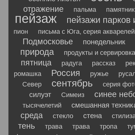
отражение
пальма
памятник
пейзаж
пейзажи парков 
пион
письма с Юга, серия акварелей
Подмосковье
понедельник
природа
продукты и сервировк
пятница
радуга
рассказ
ре
Россия
ромашка
ружье
руса
сентябрь
Север
серия фо
синее неб
силуэт
Симеиз
смешанная техник
тысячелетий
среда
стена
стекло
стилиз
тень
трава
трава
тропа
ту