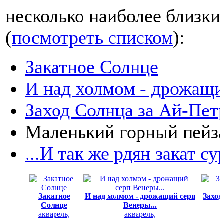
несколько наиболее близки
(
посмотреть списком
):
Закатное Солнце
И над холмом - дрожащи
Заход Солнца за Ай-Пет
Маленький горный пей
...И так же рдян закат су
Закатное
И над холмом - дрожащий серп
Захо
Солнце
Венеры...
акварель,
акварель,