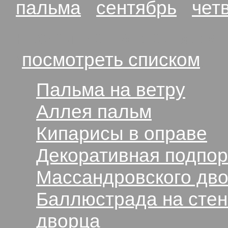
пальма
сентябрь
чет
несколько наиболее бли
(
посмотреть списком
):
Пальма на ветру
Аллея пальм
Кипарисы в оправе
Декоративная подпор
Массандровского дв
Баллюстрада на стен
дворца