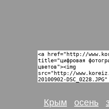
комментарии:
Бродить 
бесконечно - до закрыт
Используйте след
изображен
работа
Пальма в окру
темам:
Крым
осень