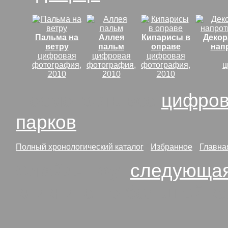
Пальма на
Аллея
Кипарисы в
Декор
ветру
пальм
оправе
нап
цифровая
цифровая
цифровая
фотография,
фотография,
фотография,
ц
2010
2010
2010
Посмотреть все
цифров
парков
Полный хронологический каталог
*
Избранное
*
Главна
Слайд-шоу
:
следующая
кликните по большой ка