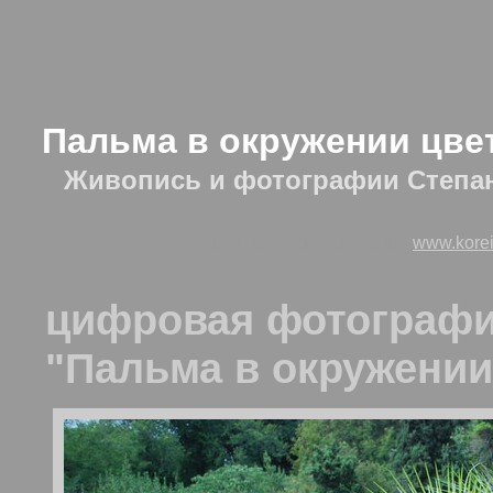
Пальма в окружении цве
Живопись и фотографии Степа
Мои крымские пейзажи:
www.korei
цифровая фотограф
"Пальма в окружении