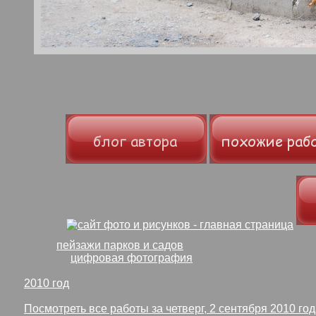
Пальма в окружении цветов
жанр:
пейзажи парков и садов
техника:
цифровая фотография
Nikon D60
,
10Mp
2010 год
,
Никита
Крымский альбом
Посмотреть все работы за четверг, 2 сентября 2010 го